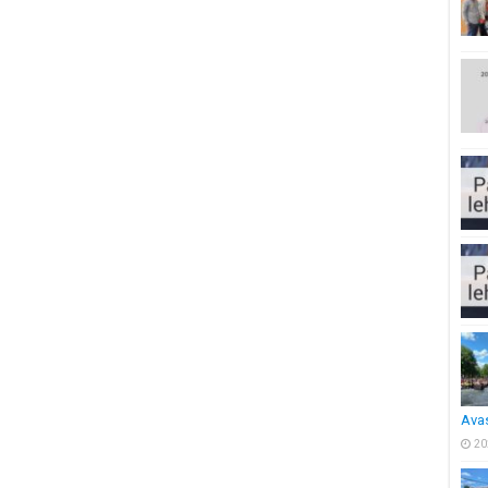
Ava
20