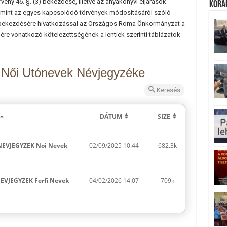
örvény 46. §. (3) bekezdése, illetve az anyakönyvi eljárások
Koráb
alamint az egyes kapcsolódó törvények módosításáról szóló
 (6) bekezdésére hivatkozással az Országos Roma Önkormányzat a
re vonatkozó kötelezettségének a lentiek szerinti táblázatok
 Női Utónevek Névjegyzéke
Keresés
DÁTUM
SIZE
EVJEGYZEK Noi Nevek
02/09/2025 10:44
682.3k
VJEGYZEK Ferfi Nevek
04/02/2026 14:07
709k