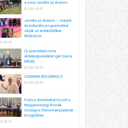
a roma Juniális az Avason
2026.06.07
Juniális az Avason – családi
és kulturális programokkal
várják az érdeklődőket
Miskolcon
26.06.04
Új szemléletű roma
érdekképviseletet ígér Dancs
Mihály
2026.05.30
SZAKMAI BESZÁMOLÓ
2026.05.29
Fontos döntéseket hozott a
Magyarországi Romák
Országos Önkormányzatának
közgyűlése
26.05.29