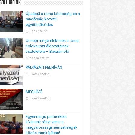
bi Híreink
Újraépül a roma közösség és a
rendőrség közötti
együttműködés
1 day ezelőtt
Ünnepi megemlékezés a roma
holokauszt áldozatainak
tiszteletére – Beszámoló
2 days ezelőtt
PÁLYÁZATI FELHÍVÁS
1 week ezelőtt
MEGHÍVÓ
1 week ezelőtt
Egyenrangú partnerként
kívánunk részt venni a
magyarországi nemzetiségek
közös munkájában!