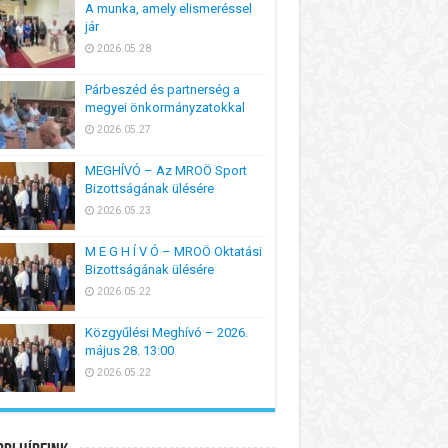
A munka, amely elismeréssel
jár
2026.05.28
Párbeszéd és partnerség a
megyei önkormányzatokkal
2026.05.27
MEGHÍVÓ – Az MROÖ Sport
Bizottságának ülésére
2026.05.23
M E G H Í V Ó – MROÖ Oktatási
Bizottságának ülésére
2026.05.22
Közgyűlési Meghívó – 2026.
május 28. 13:00
2026.05.22