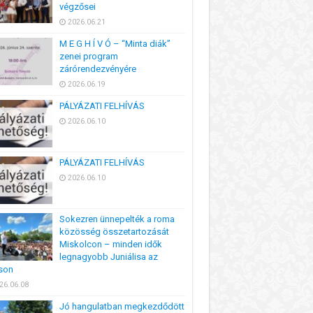
végzősei
2026.06.21
M E G H Í V Ó – “Minta diák”
zenei program
zárórendezvényére
2026.06.19
PÁLYÁZATI FELHÍVÁS
2026.06.10
PÁLYÁZATI FELHÍVÁS
2026.06.10
Sokezren ünnepelték a roma
közösség összetartozását
Miskolcon – minden idők
legnagyobb Juniálisa az
son
26.06.08
Jó hangulatban megkezdődött