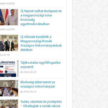
weeks ezelőtt
Új fejezet nyílhat Budapest és
a magyarországi roma
közösség
együttműködésében
weeks ezelőtt
Új időszak kezdődik a
Magyarországi Romák
Országos Önkormányzatának
életében
26.07.02
Tájékoztatás ügyfélfogadási
szünetről
2026.06.29
Elnökségi ülést tartott az
országos önkormányzat
2026.06.23
Tudás, identitás és jövőépítés
– Elballagtak a sziráki iskola