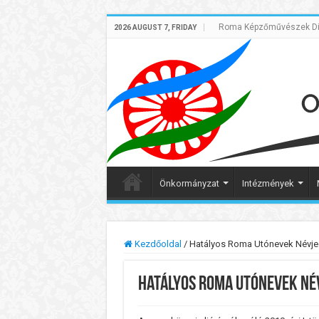
Roma Képzőművészek Dig
2026 AUGUST 7, FRIDAY
Önkormányzat
Intézmények
Kezdőoldal
/
Hatályos Roma Utónevek Névj
Hatályos Roma Utónevek Né