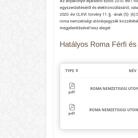
Az anyakönyvi eljárásról szóló 2010. évi I. t
egyszerűsítéséről és elektronizálásáról, v
2020. évi CLXVI. törvény 11. §. -ának (5)-
roma nemzetiségi utónévjegyzék közzétételé
megjelenítésével tesz eleget:
Hatályos Roma Férfi és
TYPE
NÉV
ROMA NEMZETISEGI UTON
pdf
ROMA NEMZETISEGI UTONE
pdf