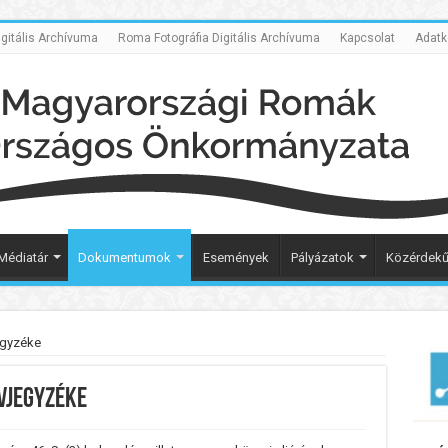
itális Archívuma
Roma Fotográfia Digitális Archívuma
Kapcsolat
Adatk
Médiatár
Dokumentumok
Események
Pályázatok
Közérdekű
egyzéke
vjegyzéke