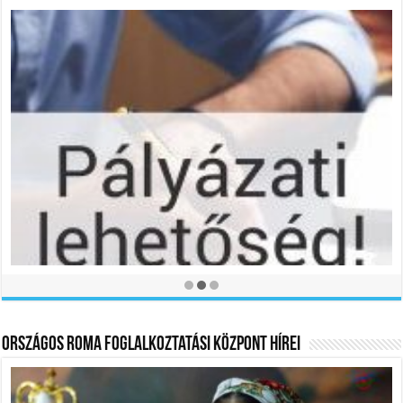
„Ajándékozz – adj esélyt az ünnepre!”
2025.12.01
Országos Roma Foglalkoztatási Központ Hírei