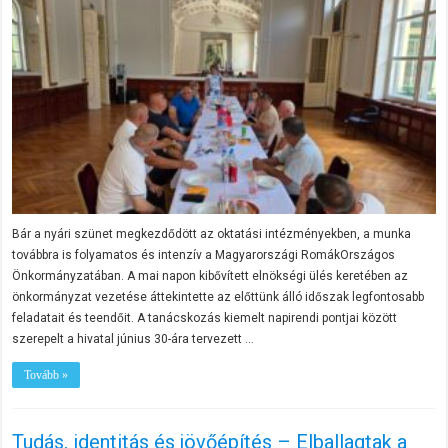
Bár a nyári szünet megkezdődött az oktatási intézményekben, a munka
továbbra is folyamatos és intenzív a Magyarországi RomákOrszágos
Önkormányzatában. A mai napon kibővített elnökségi ülés keretében az
önkormányzat vezetése áttekintette az előttünk álló időszak legfontosabb
feladatait és teendőit. A tanácskozás kiemelt napirendi pontjai között
szerepelt a hivatal június 30-ára tervezett …
Tovább »
Tudás, identitás és jövőépítés – Elballagtak a