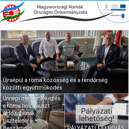
Újraépül a roma közösség és a rendőrség
közötti együttműködés
Ünnepi megemlékezés
a roma holokauszt
áldozatainak
tiszteletére –
Beszámoló
PÁLYÁZATI FELHÍVÁS