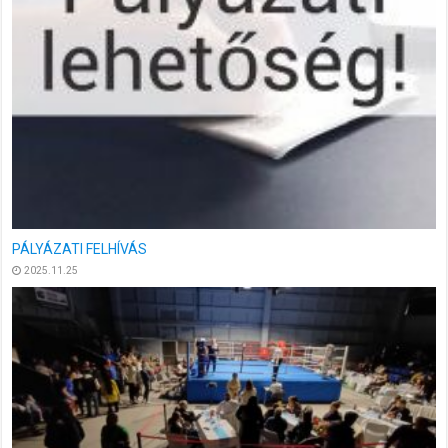
Lakatos Tícián Ökölvívó Emlékverseny a Kellner Ferenc
Sportközpontban
2025.10.28
Időpontváltozás! ORSZÁGOS ROMA KISPÁLYÁS FUTBALL TORNA
2025.10.10
Meghívó „A SPORT, MINT KITÖRÉSI PONT” konferenciára
2025.09.16