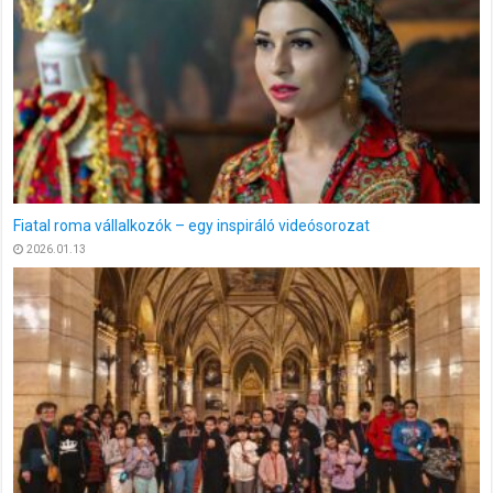
Felhívás
2025.11.18
Pályaorientációs nap az Aeropark Repülőgép Múzeumban
2025.12.19