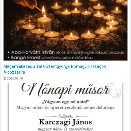
Beszámoló: Magyar Kultúra Napja – magyar nóták és
operettrészletek zenés délutánja
2026.01.28