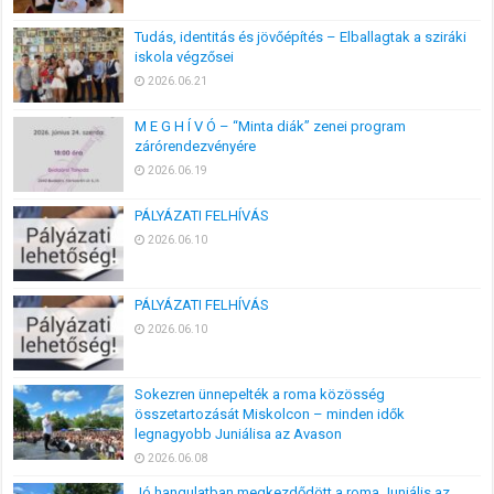
Tudás, identitás és jövőépítés – Elballagtak a sziráki
iskola végzősei
2026.06.21
M E G H Í V Ó – “Minta diák” zenei program
zárórendezvényére
2026.06.19
PÁLYÁZATI FELHÍVÁS
2026.06.10
PÁLYÁZATI FELHÍVÁS
2026.06.10
Sokezren ünnepelték a roma közösség
összetartozását Miskolcon – minden idők
legnagyobb Juniálisa az Avason
2026.06.08
Jó hangulatban megkezdődött a roma Juniális az