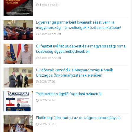
1 week ezelőtt
Egyenrangú partnerként kívánunk részt venni a
magyarországi nemzetiségek közös munkájában!
2 weeks ezelőtt
Új fejezet nyílhat Budapest és a magyarországi roma
közösség együttműködésében
3 weeks ezelőtt
Új időszak kezdődik a Magyarországi Romák
Országos Önkormányzatának életében
2026.07.02
Tájékoztatás ügyfélfogadási szünetről
2026.06.29
Elnökségi ülést tartott az országos önkormányzat
2026.06.23