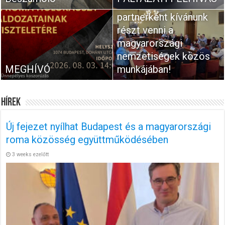
Egyenrangú
partnerként kívánunk
részt venni a
magyarországi
nemzetiségek közös
MEGHÍVÓ
munkájában!
Hírek
Új fejezet nyílhat Budapest és a magyarországi
roma közösség együttműködésében
3 weeks ezelőtt