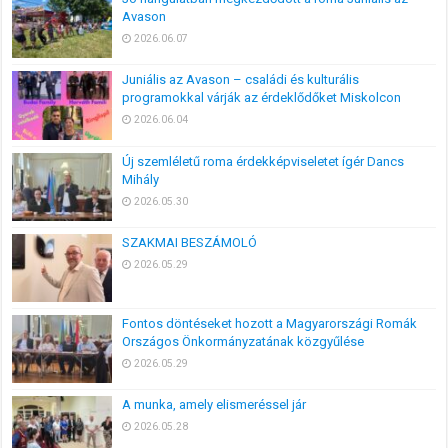
Avason
2026.06.07
Juniális az Avason – családi és kulturális
programokkal várják az érdeklődőket Miskolcon
2026.06.04
Új szemléletű roma érdekképviseletet ígér Dancs
Mihály
2026.05.30
SZAKMAI BESZÁMOLÓ
2026.05.29
Fontos döntéseket hozott a Magyarországi Romák
Országos Önkormányzatának közgyűlése
2026.05.29
A munka, amely elismeréssel jár
2026.05.28