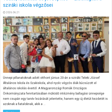
sziráki iskola végzősei
2026.06.21
Ünnepi pillanatoknak adott otthont június 20-án a sziráki Teleki József
Általános Iskola és Szakiskola, ahol nyolc végzős diák búcsúzott el
általános iskolás éveitől. A Magyarországi Romák Országos
Önkormányzata fenntartásában működő intézmény ballagási ünnepsége
nem csupán egy tanév lezárását jelentette, hanem egy új életút kezdetét is
azoknak a fiataloknak, akik a …