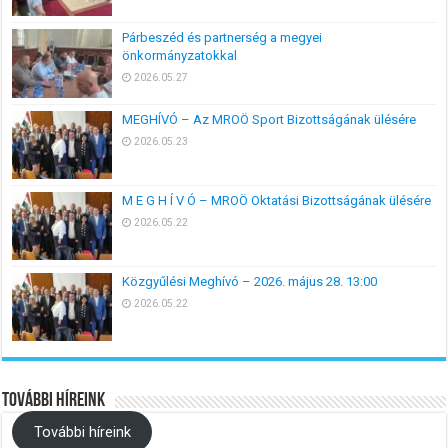
Párbeszéd és partnerség a megyei
önkormányzatokkal
2026.05.27
MEGHÍVÓ – Az MROÖ Sport Bizottságának ülésére
2026.05.23
M E G H Í V Ó – MROÖ Oktatási Bizottságának ülésére
2026.05.22
Közgyűlési Meghívó – 2026. május 28. 13:00
2026.05.22
További híreink
További híreink