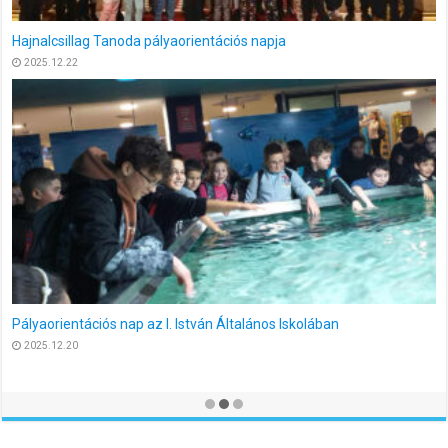
Pályaorientációs nap Tiszapüspökiben
2025.12.19
Pályaorientációs nap Ecseg és Somoskőújfalu diákjai számára
2025.12.19