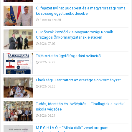
Új fejezet nyílhat Budapest és a magyarországi roma
közösség együttműködésében
4 weeks ezelőtt
Új időszak kezdődik a Magyarországi Romák
Országos Önkormányzatának életében
2026.07.02
Tájékoztatás ügyfélfogadási szünetről
2026.06.29
Elnökségi ülést tartott az országos önkormányzat
2026.06.23
Tudás, identitás és jövőépítés – Elballagtak a sziráki
iskola végzősei
2026.06.21
M E G H Í V Ó – “Minta diák” zenei program