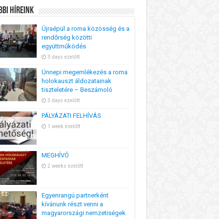
bi Híreink
Újraépül a roma közösség és a
rendőrség közötti
együttműködés
3 days ezelőtt
Ünnepi megemlékezés a roma
holokauszt áldozatainak
tiszteletére – Beszámoló
3 days ezelőtt
PÁLYÁZATI FELHÍVÁS
1 week ezelőtt
MEGHÍVÓ
2 weeks ezelőtt
Egyenrangú partnerként
kívánunk részt venni a
magyarországi nemzetiségek