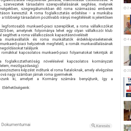
, szervezetek társadalmi szerepvállalásának segítése, melynek
2 
 térségekben, szegregátumokban élő roma származású emberek
atáson keresztül. A roma foglalkoztatás erősítése – a munkába
a többségi társadalom pozitívabb irányú megítélését is jelentősen
 legfontosabb munkaerő-piaci szereplőket, a roma vállalkozókat
2025-ben, amelynek folyománya lehet egy olyan vállalkozói klub
l segítheti a roma vállalkozások kapacitásnövelését
 munkavállalók és roma munkáltatók érdekképviseleteinek
4 
munkaerő-piaci helyzetnek megfelelő, a romák munkavállalásának
 megoldásokat találjunk
 romákkal kapcsolatos munkaerő-piaci folyamatokat tekintjük át
a foglalkoztathatóság növelésével kapcsolatos kormányzati
édelem, mezőgazdaság)
asszisztens képzést indítunk el roma fiataloknak, amely elvégzése
20
hová nagy számban járnak roma gyermekek
ozunk ki, amelyet a Kormány számára benyújtunk, így a
Elérhetőségeink:
t Dokumentumai
Keresés