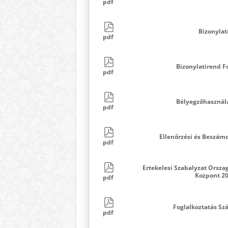
pdf
Bizonylat
pdf
Bizonylatirend F
pdf
Bélyegzőhasznála
pdf
Ellenőrzési és Beszám
pdf
Ertekelesi Szabalyzat Orsza
Kozpont 2
pdf
Foglalkoztatás Sz
pdf