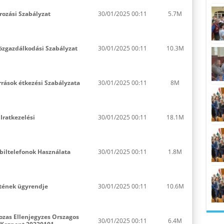
ározási Szabályzat
30/01/2025 00:11
5.7M
közgazdálkodási Szabályzat
30/01/2025 00:11
10.3M
rrások étkezési Szabályzata
30/01/2025 00:11
8M
 Iratkezelési
30/01/2025 00:11
18.1M
biltelefonok Használata
30/01/2025 00:11
1.8M
tének ügyrendje
30/01/2025 00:11
10.6M
ozas Ellenjegyzes Orszagos
30/01/2025 00:11
6.4M