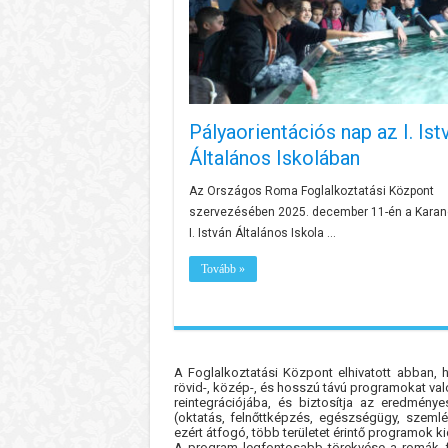
Pályaorientációs nap az I. Ist
Általános Iskolában
Az Országos Roma Foglalkoztatási Központ
szervezésében 2025. december 11-én a Karan
I. István Általános Iskola …
Tovább »
A Foglalkoztatási Központ elhivatott abban, 
rövid-, közép-, és hosszú távú programokat va
reintegrációjába, és biztosítja az eredménye
(oktatás, felnőttképzés, egészségügy, szemlél
ezért átfogó, több területet érintő programok ki
A program legfontosabb törekvése a romák fog