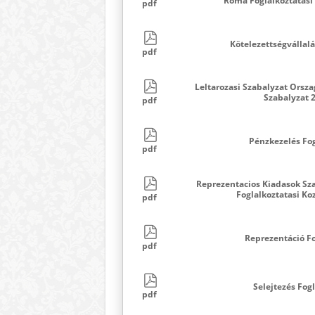
Roma Foglalkoztatasi
pdf
Kötelezettségvállalá
pdf
Leltarozasi Szabalyzat Orsz
Szabalyzat 
pdf
Pénzkezelés Fog
pdf
Reprezentacios Kiadasok Sz
Foglalkoztatasi K
pdf
Reprezentáció Fo
pdf
Selejtezés Fog
pdf