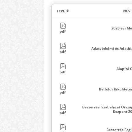
TYPE
NÉV
2020 évi M
pdf
Adatvédelmi és Adatbi
pdf
Alapító 
pdf
Belföldi Kiküldeté
pdf
Beszerzesi Szabalyzat Orsza
Kozpont 2
pdf
Beszerzés Fogl