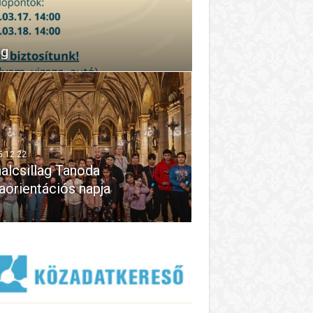
ég
5.12.22
alcsillag Tanoda
aorientációs napja