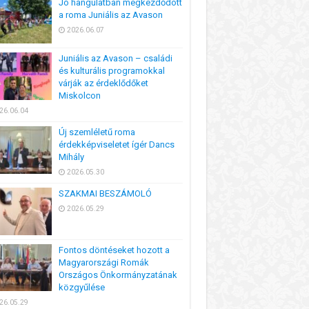
Jó hangulatban megkezdődött
a roma Juniális az Avason
2026.06.07
Juniális az Avason – családi
és kulturális programokkal
várják az érdeklődőket
Miskolcon
26.06.04
Új szemléletű roma
érdekképviseletet ígér Dancs
Mihály
2026.05.30
SZAKMAI BESZÁMOLÓ
2026.05.29
Fontos döntéseket hozott a
Magyarországi Romák
Országos Önkormányzatának
közgyűlése
26.05.29