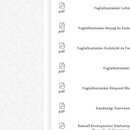
Foglalkoztatási Lelt
pdf
Foglalkoztatási Anyag és Esz
pdf
Foglalkoztatási Eszközök és Fo
pdf
Foglalkoztatási
pdf
Foglalkoztatási Központ Mo
pdf
Gazdasági Szerveze
pdf
Kotvall Ervenyesites Utalvany