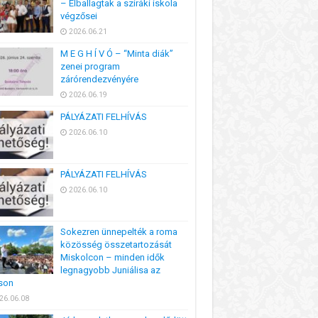
– Elballagtak a sziráki iskola
végzősei
2026.06.21
M E G H Í V Ó – “Minta diák”
zenei program
zárórendezvényére
2026.06.19
PÁLYÁZATI FELHÍVÁS
2026.06.10
PÁLYÁZATI FELHÍVÁS
2026.06.10
Sokezren ünnepelték a roma
közösség összetartozását
Miskolcon – minden idők
legnagyobb Juniálisa az
son
26.06.08