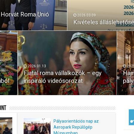
a Horvát Roma Unió
2026.03.09
Kivételes álláslehetős
2026.01.13
202
Fiatal roma vállalkozók – egy
Hajn
ából
inspiráló videósorozat
pály
ont
Pályaorientációs nap az
Aeropark Repülőgép
Múzeumban