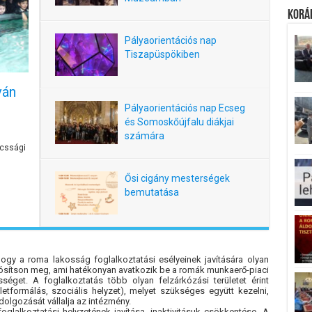
Koráb
Pályaorientációs nap
Tiszapüspökiben
ván
Pályaorientációs nap Ecseg
és Somoskőújfalu diákjai
számára
cssági
Ősi cigány mesterségek
bemutatása
hogy a roma lakosság foglalkoztatási esélyeinek javítására olyan
lósítson meg, ami hatékonyan avatkozik be a romák munkaerő-piaci
sséget. A foglalkoztatás több olyan felzárkózási területet érint
etformálás, szociális helyzet), melyet szükséges együtt kezelni,
dolgozását vállalja az intézmény.
lalkoztatási helyzetének javítása, inaktivitásuk csökkentése. A