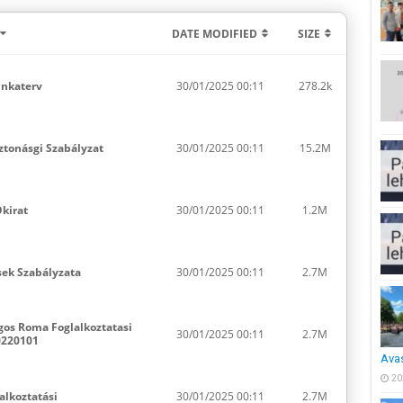
DATE MODIFIED
SIZE
unkaterv
30/01/2025 00:11
278.2k
ztonásgi Szabályzat
30/01/2025 00:11
15.2M
Okirat
30/01/2025 00:11
1.2M
sek Szabályzata
30/01/2025 00:11
2.7M
gos Roma Foglalkoztatasi
30/01/2025 00:11
2.7M
0220101
Ava
20
alkoztatási
30/01/2025 00:11
2.7M