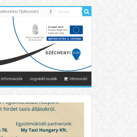
atkezelési Tájékoztató
 Információk
Jogvédő irodák
Hírmondó