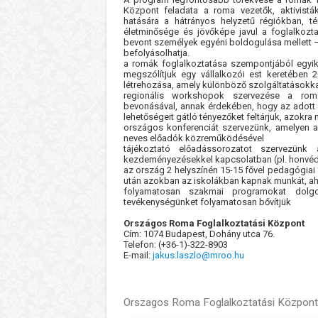
Központ feladata a roma vezetők, aktivisták
hatására a hátrányos helyzetű régiókban,
életminősége és jövőképe javul a foglalkozt
bevont személyek egyéni boldogulása mellett – 
befolyásolhatja.
a romák foglalkoztatása szempontjából egyik
megszólítjuk egy vállalkozói est keretében 
létrehozása, amely különböző szolgáltatásokka
regionális workshopok szervezése a roma
bevonásával, annak érdekében, hogy az adott 
lehetőségeit gátló tényezőket feltárjuk, azokra
országos konferenciát szervezünk, amelyen a
neves előadók közreműködésével
tájékoztató előadássorozatot szervezünk 
kezdeményezésekkel kapcsolatban (pl. honv
az ország 2 helyszínén 15-15 fővel pedagógiai 
után azokban az iskolákban kapnak munkát, a
folyamatosan szakmai programokat dolg
tevékenységünket folyamatosan bővítjük
Országos Roma Foglalkoztatási Központ
Cím: 1074 Budapest, Dohány utca 76.
Telefon: (+36-1)-322-8903
E-mail:
jakus.laszlo@mroo.hu
Orszagos Roma Foglalkoztatási Közpon