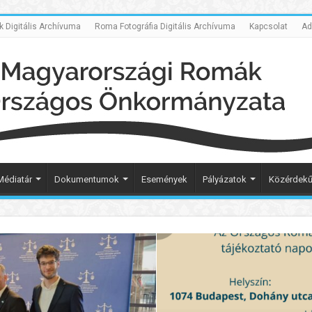
Digitális Archívuma
Roma Fotográfia Digitális Archívuma
Kapcsolat
Ad
Médiatár
Dokumentumok
Események
Pályázatok
Közérdekű