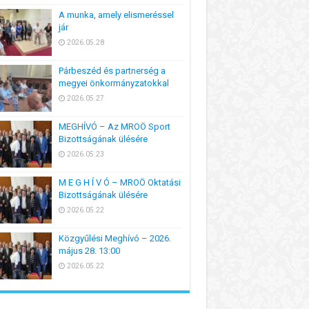
A munka, amely elismeréssel
jár
2026.05.28
Párbeszéd és partnerség a
megyei önkormányzatokkal
2026.05.27
MEGHÍVÓ – Az MROÖ Sport
Bizottságának ülésére
2026.05.23
M E G H Í V Ó – MROÖ Oktatási
Bizottságának ülésére
2026.05.22
Közgyűlési Meghívó – 2026.
május 28. 13:00
2026.05.22