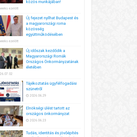
közös munkájában!
weeks ezelőtt
Új fejezet nyílhat Budapest és
a magyarországi roma
közösség
együttműködésében
weeks ezelőtt
Új időszak kezdődik a
Magyarországi Romák
Országos Önkormányzatának
életében
26.07.02
Tájékoztatás ügyfélfogadási
szünetről
2026.06.29
Elnökségi ülést tartott az
országos önkormányzat
2026.06.23
Tudás, identitás és jövőépítés