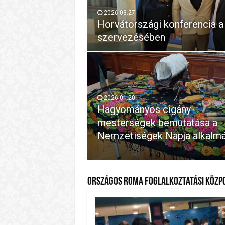
2026.03.27
Horvátországi konferencia 
szervezésében
2026.01.20
Hagyományos cigány
mesterségek bemutatása a
Nemzetiségek Napja alkalm
Országos Roma Foglalkoztatási Közp