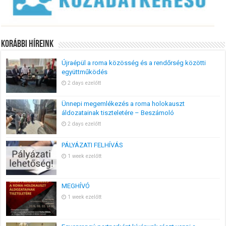
Korábbi Híreink
Újraépül a roma közösség és a rendőrség közötti
együttműködés
2 days ezelőtt
Ünnepi megemlékezés a roma holokauszt
áldozatainak tiszteletére – Beszámoló
2 days ezelőtt
PÁLYÁZATI FELHÍVÁS
1 week ezelőtt
MEGHÍVÓ
1 week ezelőtt