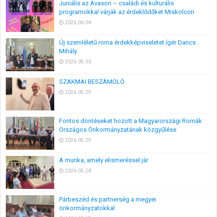
Juniális az Avason – családi és kulturális
programokkal várják az érdeklődőket Miskolcon
2026.06.04
Új szemléletű roma érdekképviseletet ígér Dancs
Mihály
2026.05.30
SZAKMAI BESZÁMOLÓ
2026.05.29
Fontos döntéseket hozott a Magyarországi Romák
Országos Önkormányzatának közgyűlése
2026.05.29
A munka, amely elismeréssel jár
2026.05.28
Párbeszéd és partnerség a megyei
önkormányzatokkal