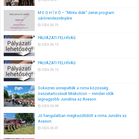
M E G H Í V Ó – “Minta diák” zenei program
zárórendezvényére
2026.06.19
PÁLYÁZATI FELHÍVÁS
2026.06.10
PÁLYÁZATI FELHÍVÁS
2026.06.10
Sokezren ünnepelték a roma közösség
összetartozását Miskolcon – minden idők
legnagyobb Juniálisa az Avason
2026.06.08
Jó hangulatban megkezdődött a roma Juniális az
Avason
2026.06.07