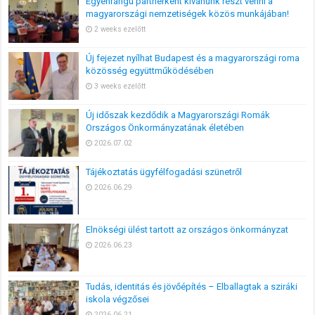
Egyenrangú partnerként kívánunk részt venni a
magyarországi nemzetiségek közös munkájában!
2 weeks ezelőtt
Új fejezet nyílhat Budapest és a magyarországi roma
közösség együttműködésében
3 weeks ezelőtt
Új időszak kezdődik a Magyarországi Romák
Országos Önkormányzatának életében
2026.07.02
Tájékoztatás ügyfélfogadási szünetről
2026.06.29
Elnökségi ülést tartott az országos önkormányzat
2026.06.23
Tudás, identitás és jövőépítés – Elballagtak a sziráki
iskola végzősei
2026.06.21