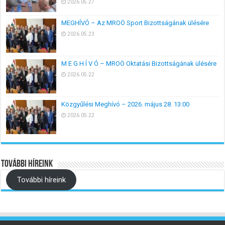
2026.05.27
MEGHÍVÓ – Az MROÖ Sport Bizottságának ülésére
2026.05.23
M E G H Í V Ó – MROÖ Oktatási Bizottságának ülésére
2026.05.22
Közgyűlési Meghívó – 2026. május 28. 13:00
2026.05.22
További híreink
További híreink