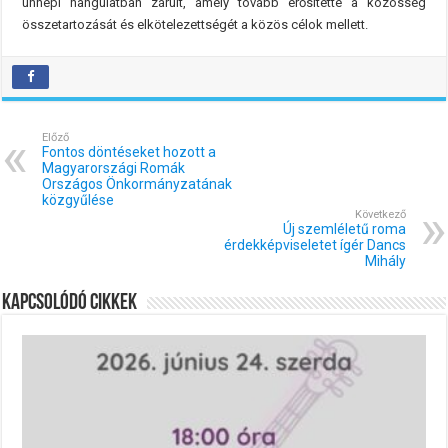
ünnepi hangulatban zárult, amely tovább erősítette a közösség
összetartozását és elkötelezettségét a közös célok mellett.
Előző
Fontos döntéseket hozott a
Magyarországi Romák
Országos Önkormányzatának
közgyűlése
Következő
Új szemléletű roma
érdekképviseletet ígér Dancs
Mihály
Kapcsolódó cikkek