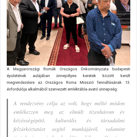
A Magyarországi Romák Országos Önkormányzata budapesti
épületének aulájában ünnepélyes keretek között került
megrendezésre az Országos Roma Misszió fennállásának 13.
évfordulója alkalmából szervezett emléktábla-avató ünnepség.
A rendezvény célja az volt, hogy méltó módon
emlékezzen meg az elmúlt tizenhárom év
közösségépítő, kulturális és társadalmi
felzárkóztatást segítő munkájáról, valamint