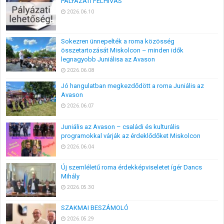
PÁLYÁZATI FELHÍVÁS
2026.06.10
Sokezren ünnepelték a roma közösség
összetartozását Miskolcon – minden idők
legnagyobb Juniálisa az Avason
2026.06.08
Jó hangulatban megkezdődött a roma Juniális az
Avason
2026.06.07
Juniális az Avason – családi és kulturális
programokkal várják az érdeklődőket Miskolcon
2026.06.04
Új szemléletű roma érdekképviseletet ígér Dancs
Mihály
2026.05.30
SZAKMAI BESZÁMOLÓ
2026.05.29