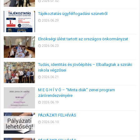
2026.07.02
Tájékoztatás ügyfélfogadási szünetről
2026.06.29
Elnökségi ülést tartott az országos önkormányzat
2026.06.23
Tudás, identitás és jövőépítés – Elballagtak a sziráki
iskola végzősei
2026.06.21
M E G H Í V Ó – “Minta diák” zenei program
zárórendezvényére
2026.06.19
PÁLYÁZATI FELHÍVÁS
2026.06.10