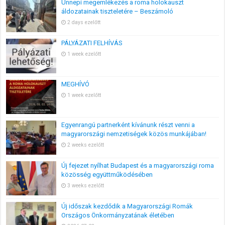
Ünnepi megemlékezés a roma holokauszt
áldozatainak tiszteletére – Beszámoló
2 days ezelőtt
PÁLYÁZATI FELHÍVÁS
1 week ezelőtt
MEGHÍVÓ
1 week ezelőtt
Egyenrangú partnerként kívánunk részt venni a
magyarországi nemzetiségek közös munkájában!
2 weeks ezelőtt
Új fejezet nyílhat Budapest és a magyarországi roma
közösség együttműködésében
3 weeks ezelőtt
Új időszak kezdődik a Magyarországi Romák
Országos Önkormányzatának életében