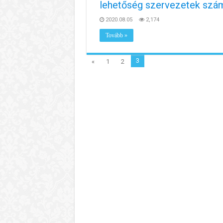
lehetőség szervezetek szá
2020.08.05
2,174
Tovább »
3
«
1
2