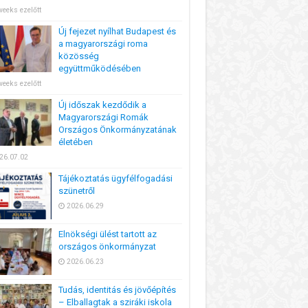
weeks ezelőtt
Új fejezet nyílhat Budapest és
a magyarországi roma
közösség
együttműködésében
weeks ezelőtt
Új időszak kezdődik a
Magyarországi Romák
Országos Önkormányzatának
életében
26.07.02
Tájékoztatás ügyfélfogadási
szünetről
2026.06.29
Elnökségi ülést tartott az
országos önkormányzat
2026.06.23
Tudás, identitás és jövőépítés
– Elballagtak a sziráki iskola