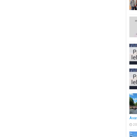
Ava
20