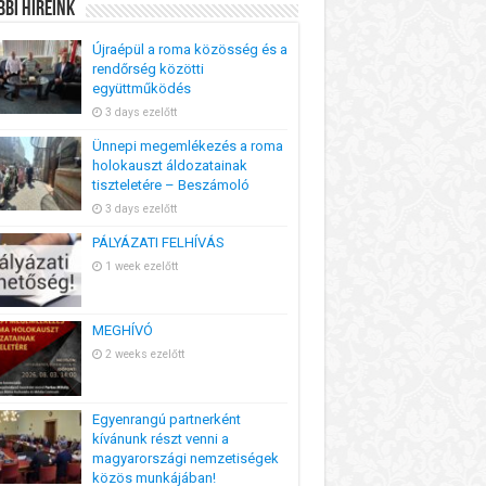
bi Híreink
Újraépül a roma közösség és a
rendőrség közötti
együttműködés
3 days ezelőtt
Ünnepi megemlékezés a roma
holokauszt áldozatainak
tiszteletére – Beszámoló
3 days ezelőtt
PÁLYÁZATI FELHÍVÁS
1 week ezelőtt
MEGHÍVÓ
2 weeks ezelőtt
Egyenrangú partnerként
kívánunk részt venni a
magyarországi nemzetiségek
közös munkájában!