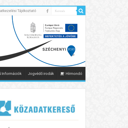
atkezelési Tájékoztató
 Információk
Jogvédő irodák
Hírmondó