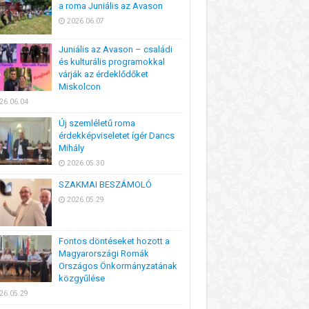
a roma Juniális az Avason
2026.06.07
Juniális az Avason – családi
és kulturális programokkal
várják az érdeklődőket
Miskolcon
26.06.04
Új szemléletű roma
érdekképviseletet ígér Dancs
Mihály
2026.05.30
SZAKMAI BESZÁMOLÓ
2026.05.29
Fontos döntéseket hozott a
Magyarországi Romák
Országos Önkormányzatának
közgyűlése
26.05.29