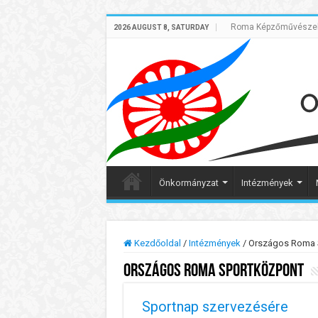
Roma Képzőművészek 
2026 AUGUST 8, SATURDAY
Önkormányzat
Intézmények
Kezdőoldal
/
Intézmények
/
Országos Roma S
Országos Roma Sportközpont
Sportnap szervezésére