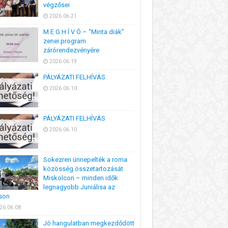
végzősei
2026.06.21
M E G H Í V Ó – “Minta diák”
zenei program
zárórendezvényére
2026.06.19
PÁLYÁZATI FELHÍVÁS
2026.06.10
PÁLYÁZATI FELHÍVÁS
2026.06.10
Sokezren ünnepelték a roma
közösség összetartozását
Miskolcon – minden idők
legnagyobb Juniálisa az
son
26.06.08
Jó hangulatban megkezdődött