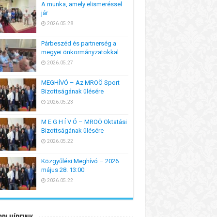
A munka, amely elismeréssel
jár
2026.05.28
Párbeszéd és partnerség a
megyei önkormányzatokkal
2026.05.27
MEGHÍVÓ – Az MROÖ Sport
Bizottságának ülésére
2026.05.23
M E G H Í V Ó – MROÖ Oktatási
Bizottságának ülésére
2026.05.22
Közgyűlési Meghívó – 2026.
május 28. 13:00
2026.05.22