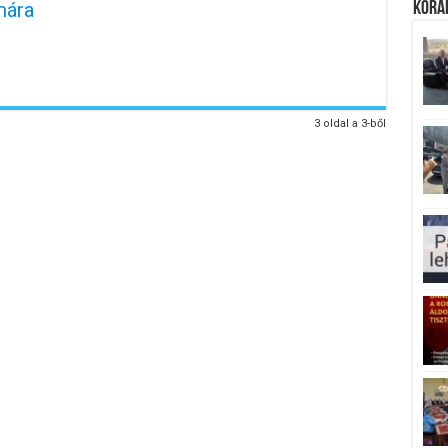
mára
Koráb
3 oldal a 3-ből