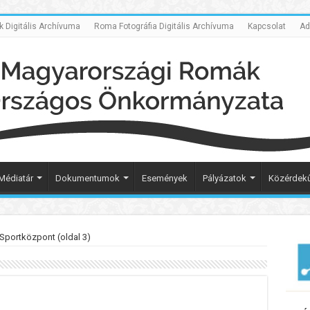
Digitális Archívuma
Roma Fotográfia Digitális Archívuma
Kapcsolat
Ad
Médiatár
Dokumentumok
Események
Pályázatok
Közérdekű
portközpont (oldal 3)