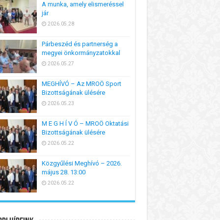
A munka, amely elismeréssel
jár
2026.05.28
Párbeszéd és partnerség a
megyei önkormányzatokkal
2026.05.27
MEGHÍVÓ – Az MROÖ Sport
Bizottságának ülésére
2026.05.23
M E G H Í V Ó – MROÖ Oktatási
Bizottságának ülésére
2026.05.22
Közgyűlési Meghívó – 2026.
május 28. 13:00
2026.05.22