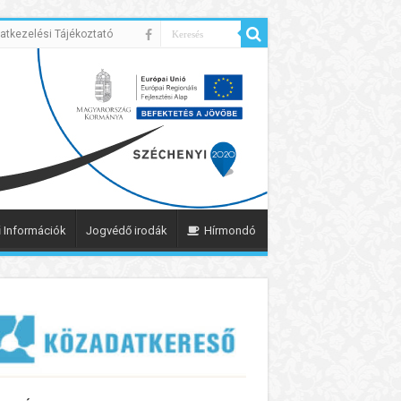
atkezelési Tájékoztató
 Információk
Jogvédő irodák
Hírmondó