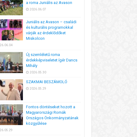
a roma Juniális az Avason
2026.06.07
Juniális az Avason – családi
és kulturális programokkal
várják az érdeklődőket
Miskolcon
26.06.04
Új szemléletű roma
érdekképviseletet ígér Dancs
Mihály
2026.05.30
SZAKMAI BESZÁMOLÓ
2026.05.29
Fontos döntéseket hozott a
Magyarországi Romák
Országos Önkormányzatának
közgyűlése
26.05.29