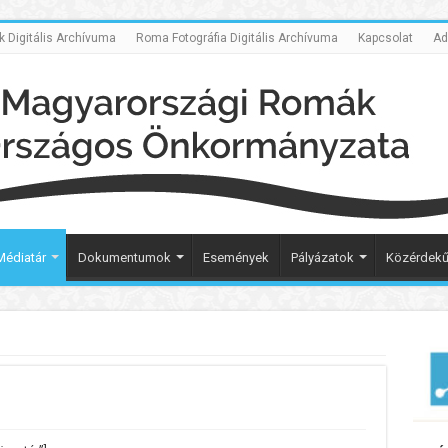
Digitális Archívuma
Roma Fotográfia Digitális Archívuma
Kapcsolat
Ad
Médiatár
Dokumentumok
Események
Pályázatok
Közérdekű