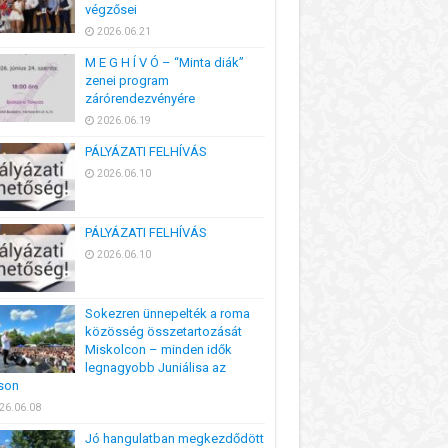
végzősei
2026.06.21
M E G H Í V Ó – “Minta diák”
zenei program
zárórendezvényére
2026.06.19
PÁLYÁZATI FELHÍVÁS
2026.06.10
PÁLYÁZATI FELHÍVÁS
2026.06.10
Sokezren ünnepelték a roma
közösség összetartozását
Miskolcon – minden idők
legnagyobb Juniálisa az
son
26.06.08
Jó hangulatban megkezdődött