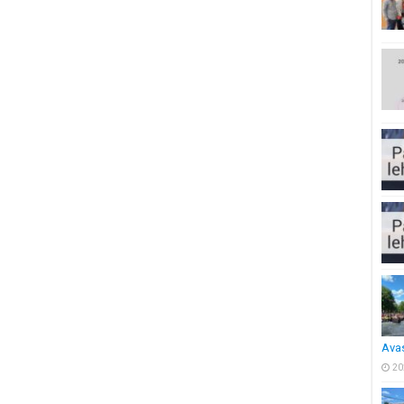
Ava
20