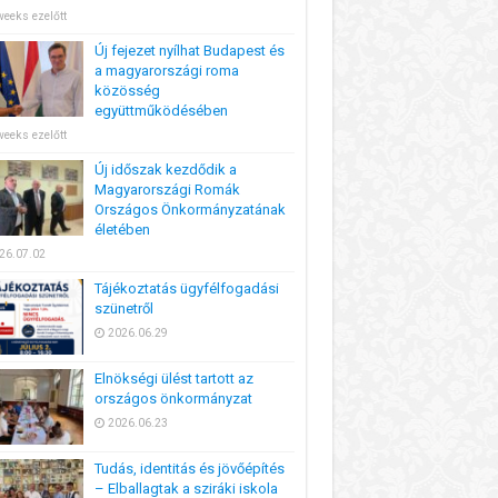
weeks ezelőtt
Új fejezet nyílhat Budapest és
a magyarországi roma
közösség
együttműködésében
weeks ezelőtt
Új időszak kezdődik a
Magyarországi Romák
Országos Önkormányzatának
életében
26.07.02
Tájékoztatás ügyfélfogadási
szünetről
2026.06.29
Elnökségi ülést tartott az
országos önkormányzat
2026.06.23
Tudás, identitás és jövőépítés
– Elballagtak a sziráki iskola