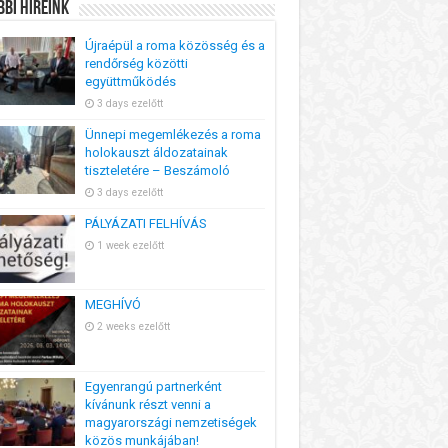
bi Híreink
Újraépül a roma közösség és a
rendőrség közötti
együttműködés
3 days ezelőtt
Ünnepi megemlékezés a roma
holokauszt áldozatainak
tiszteletére – Beszámoló
3 days ezelőtt
PÁLYÁZATI FELHÍVÁS
1 week ezelőtt
MEGHÍVÓ
2 weeks ezelőtt
Egyenrangú partnerként
kívánunk részt venni a
magyarországi nemzetiségek
közös munkájában!