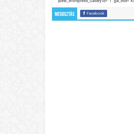
[Best_Wordpress_Gallery id=”1″ gal_title=”K
Facebook
Megosztás