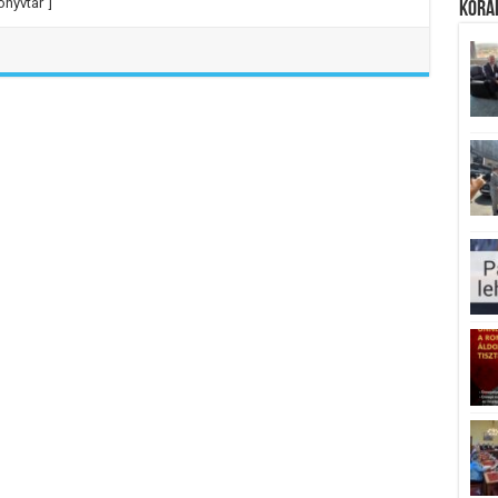
önyvtár”]
Koráb