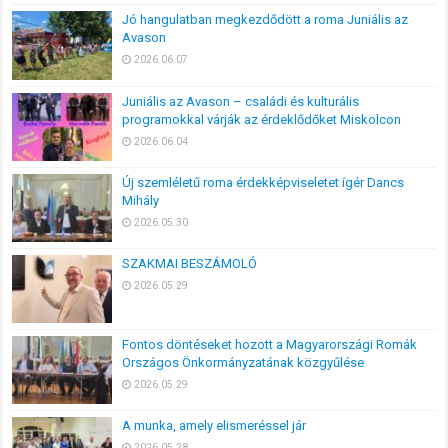
Jó hangulatban megkezdődött a roma Juniális az
Avason
2026.06.07
Juniális az Avason – családi és kulturális
programokkal várják az érdeklődőket Miskolcon
2026.06.04
Új szemléletű roma érdekképviseletet ígér Dancs
Mihály
2026.05.30
SZAKMAI BESZÁMOLÓ
2026.05.29
Fontos döntéseket hozott a Magyarországi Romák
Országos Önkormányzatának közgyűlése
2026.05.29
A munka, amely elismeréssel jár
2026.05.28