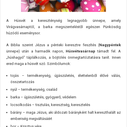
A Húsvét a kereszténység legnagyobb ünnepe, amely
Virágvasárnaptól, a barka megszenteléstől egészen Pünkösdig
húzódó eseménysor.
A Biblia szerint Jézus a pénteki keresztre feszítés (
Nagypéntek
ünnepe) után a harmadik napon,
Húsvétvasárnap
támadt fel. A
„húshagyó” táplálkozás, a böjtölés önmegtartóztatásra tanít.
Innen
ered maga a húsvét szó. Szimbólumok:
tojás – termékenység, újjászületés, élettelenből élővé válás,
összetartozás
nyúl – termékenység, család
barka – újjászületés, gyógyerő, védelem
locsolkodás – tisztulás, keresztség, keresztelés
bárány – maga Jézus, aki áldozati bárányként halt kereszthalált az
emberiség megváltásáért
bor – Krisztus vére