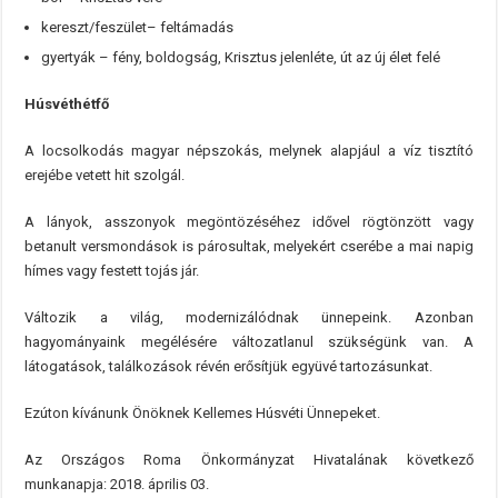
kereszt/feszület– feltámadás
gyertyák – fény, boldogság, Krisztus jelenléte, út az új élet felé
Húsvéthétfő
A locsolkodás magyar népszokás, melynek alapjául a víz tisztító
erejébe vetett hit szolgál.
A lányok, asszonyok megöntözéséhez idővel rögtönzött vagy
betanult versmondások is párosultak, melyekért cserébe a mai napig
hímes vagy festett tojás jár.
Változik a világ, modernizálódnak ünnepeink. Azonban
hagyományaink megélésére változatlanul szükségünk van. A
látogatások, találkozások révén erősítjük együvé tartozásunkat.
Ezúton kívánunk Önöknek Kellemes Húsvéti Ünnepeket.
Az Országos Roma Önkormányzat Hivatalának következő
munkanapja: 2018. április 03.