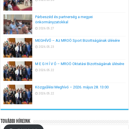
Párbeszéd és partnerség a megyei
önkormányzatokkal
2026.05.27
MEGHÍVÓ – Az MROÖ Sport Bizottságának ülésére
2026.05.23
M E G H Í V Ó – MROÖ Oktatási Bizottságának ülésére
2026.05.22
Közgyűlési Meghívó – 2026. május 28. 13:00
2026.05.22
További híreink