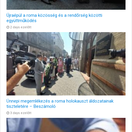
Újraépül a roma közösség és a rendőrség közötti
együttműködés
2 days ezelőtt
Ünnepi megemlékezés a roma holokauszt áldozatainak
tiszteletére – Beszámoló
3 days ezelőtt