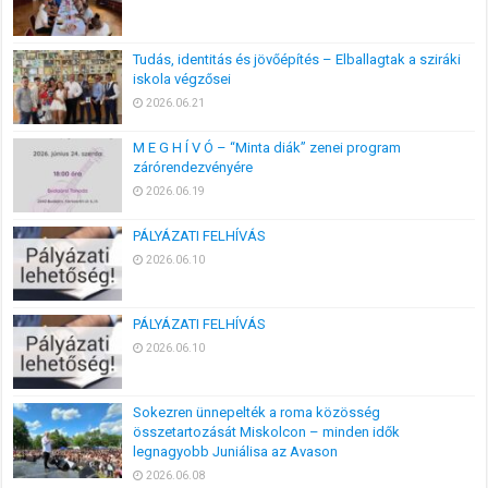
Tudás, identitás és jövőépítés – Elballagtak a sziráki
iskola végzősei
2026.06.21
M E G H Í V Ó – “Minta diák” zenei program
zárórendezvényére
2026.06.19
PÁLYÁZATI FELHÍVÁS
2026.06.10
PÁLYÁZATI FELHÍVÁS
2026.06.10
Sokezren ünnepelték a roma közösség
összetartozását Miskolcon – minden idők
legnagyobb Juniálisa az Avason
2026.06.08