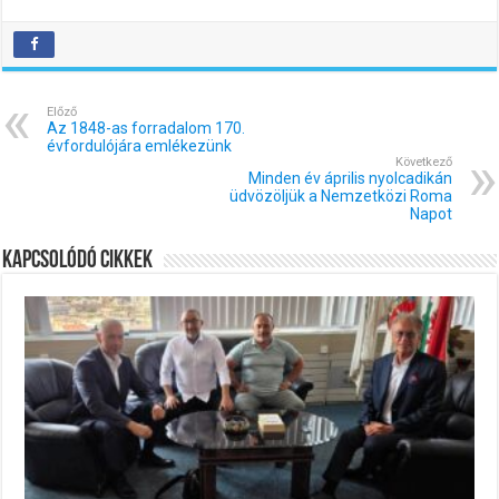
Előző
Az 1848-as forradalom 170.
évfordulójára emlékezünk
Következő
Minden év április nyolcadikán
üdvözöljük a Nemzetközi Roma
Napot
Kapcsolódó cikkek