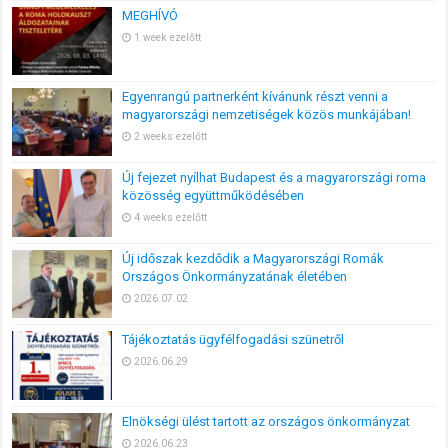
MEGHÍVÓ
1 week ezelőtt
Egyenrangú partnerként kívánunk részt venni a
magyarországi nemzetiségek közös munkájában!
2 weeks ezelőtt
Új fejezet nyílhat Budapest és a magyarországi roma
közösség együttműködésében
4 weeks ezelőtt
Új időszak kezdődik a Magyarországi Romák
Országos Önkormányzatának életében
2026.07.02
Tájékoztatás ügyfélfogadási szünetről
2026.06.29
Elnökségi ülést tartott az országos önkormányzat
2026.06.23