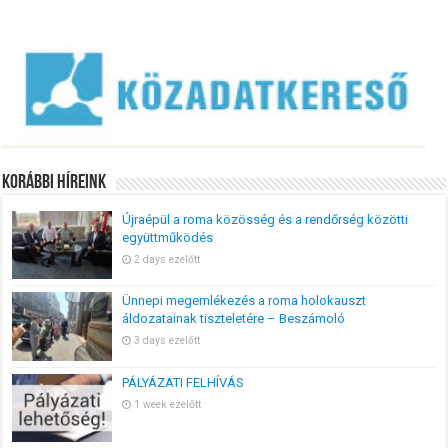
Korábbi Híreink
Újraépül a roma közösség és a rendőrség közötti
együttműködés
2 days ezelőtt
Ünnepi megemlékezés a roma holokauszt
áldozatainak tiszteletére – Beszámoló
3 days ezelőtt
PÁLYÁZATI FELHÍVÁS
1 week ezelőtt