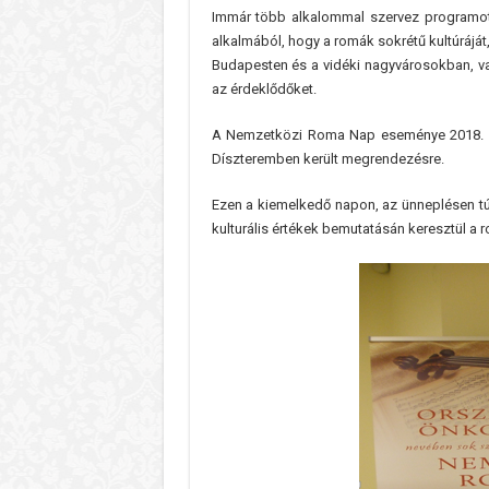
Immár több alkalommal szervez program
alkalmából, hogy a romák sokrétű kultúrájá
Budapesten és a vidéki nagyvárosokban, va
az érdeklődőket.
A Nemzetközi Roma Nap eseménye 2018. á
Díszteremben került megrendezésre.
Ezen a kiemelkedő napon, az ünneplésen t
kulturális értékek bemutatásán keresztül a 