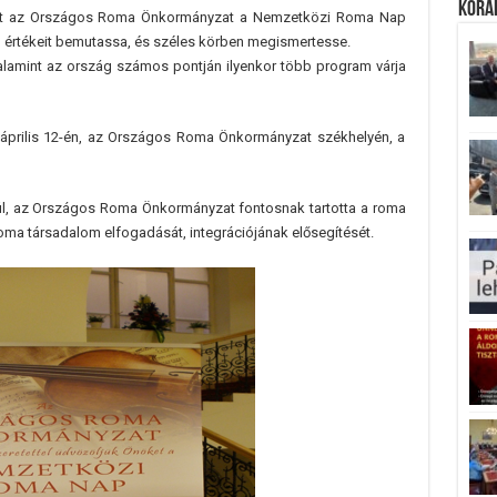
Koráb
ot az Országos Roma Önkormányzat a Nemzetközi Roma Nap
t, értékeit bemutassa, és széles körben megismertesse.
lamint az ország számos pontján ilyenkor több program várja
prilis 12-én, az Országos Roma Önkormányzat székhelyén, a
úl, az Országos Roma Önkormányzat fontosnak tartotta a roma
roma társadalom elfogadását, integrációjának elősegítését.