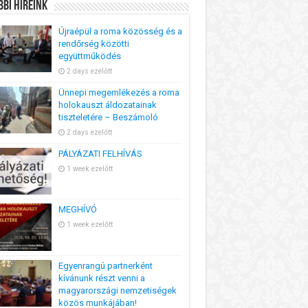
bi Híreink
Újraépül a roma közösség és a
rendőrség közötti
együttműködés
2 days ezelőtt
Ünnepi megemlékezés a roma
holokauszt áldozatainak
tiszteletére – Beszámoló
2 days ezelőtt
PÁLYÁZATI FELHÍVÁS
1 week ezelőtt
MEGHÍVÓ
1 week ezelőtt
Egyenrangú partnerként
kívánunk részt venni a
magyarországi nemzetiségek
közös munkájában!