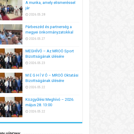
A munka, amely elismeréssel
jár
2026.05.28
Párbeszéd és partnerség a
megyei önkormányzatokkal
2026.05.27
MEGHÍVÓ – Az MROÖ Sport
Bizottságának ülésére
2026.05.23
M E G H Í V Ó – MROÖ Oktatási
Bizottságának ülésére
2026.05.22
Közgyűlési Meghívó – 2026.
május 28. 13:00
2026.05.22