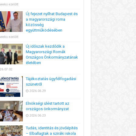
weeks ezelőtt
Új fejezet nyílhat Budapest és
a magyarországi roma
közösség
együttműködésében
weeks ezelőtt
Új időszak kezdődik a
Magyarországi Romák
Országos Önkormányzatának
életében
26.07.02
Tájékoztatás ügyfélfogadási
szünetről
2026.06.29
Elnökségi ülést tartott az
országos önkormányzat
2026.06.23
Tudás, identitás és jövőépítés
– Elballagtak a sziráki iskola