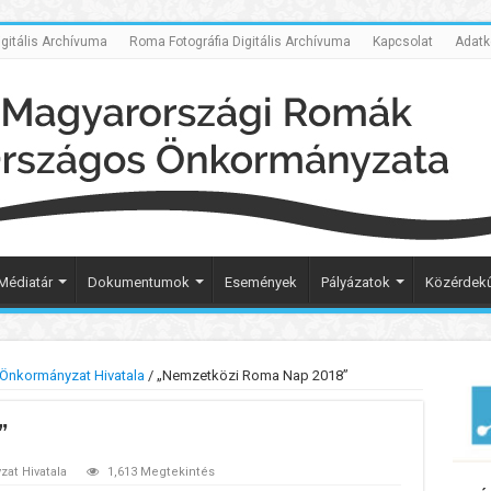
itális Archívuma
Roma Fotográfia Digitális Archívuma
Kapcsolat
Adatk
Médiatár
Dokumentumok
Események
Pályázatok
Közérdekű
Önkormányzat Hivatala
/
„Nemzetközi Roma Nap 2018”
”
at Hivatala
1,613 Megtekintés