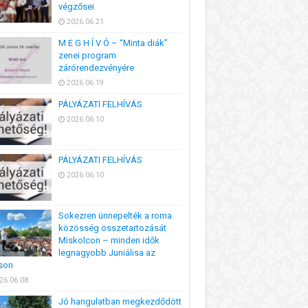
végzősei
2026.06.21
M E G H Í V Ó – “Minta diák”
zenei program
zárórendezvényére
2026.06.19
PÁLYÁZATI FELHÍVÁS
2026.06.10
PÁLYÁZATI FELHÍVÁS
2026.06.10
Sokezren ünnepelték a roma
közösség összetartozását
Miskolcon – minden idők
legnagyobb Juniálisa az
son
26.06.08
Jó hangulatban megkezdődött