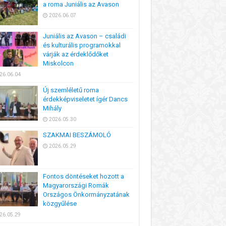
a roma Juniális az Avason
2026.06.07
Juniális az Avason – családi
és kulturális programokkal
várják az érdeklődőket
Miskolcon
26.06.04
Új szemléletű roma
érdekképviseletet ígér Dancs
Mihály
2026.05.30
SZAKMAI BESZÁMOLÓ
2026.05.29
Fontos döntéseket hozott a
Magyarországi Romák
Országos Önkormányzatának
közgyűlése
26.05.29