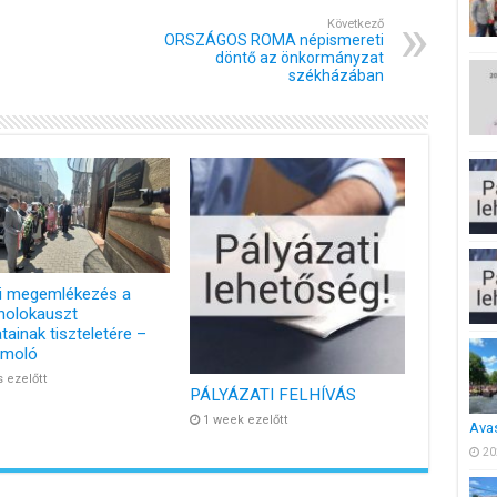
Következő
ORSZÁGOS ROMA népismereti
döntő az önkormányzat
székházában
i megemlékezés a
holokauszt
tainak tiszteletére –
ámoló
s ezelőtt
PÁLYÁZATI FELHÍVÁS
1 week ezelőtt
Ava
20