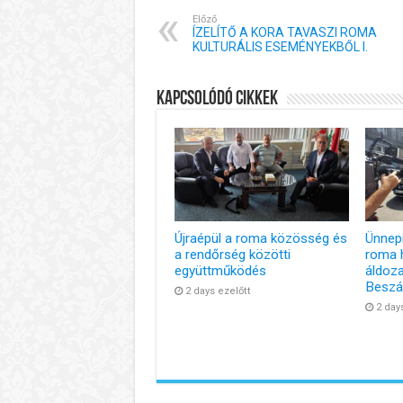
Előző
ÍZELÍTŐ A KORA TAVASZI ROMA
KULTURÁLIS ESEMÉNYEKBŐL I.
Kapcsolódó cikkek
Újraépül a roma közösség és
Ünnep
a rendőrség közötti
roma 
együttműködés
áldoza
Besz
2 days ezelőtt
2 day