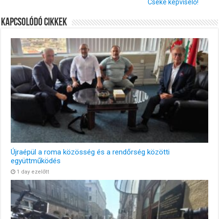
Cseke képviselő!
Kapcsolódó cikkek
Újraépül a roma közösség és a rendőrség közötti
együttműködés
1 day ezelőtt