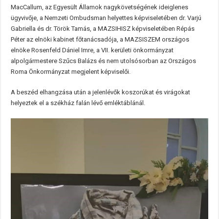
MacCallum, az Egyesült Államok nagykövetségének ideiglenes
ügyvivője, a Nemzeti Ombudsman helyettes képviseletében dr. Varjú
Gabriella és dr. Török Tamás, a MAZSIHISZ képviseletében Répás
Péter az elnöki kabinet főtanácsadója, a MAZSISZEM országos
elnöke Rosenfeld Dániel Imre, a VII. kerületi önkormányzat
alpolgármestere Szűcs Balázs és nem utolsósorban az Országos
Roma Önkormányzat megjelent képviselői.
A beszéd elhangzása után a jelenlévők koszorúkat és virágokat
helyeztek el a székház falán lévő emléktáblánál.