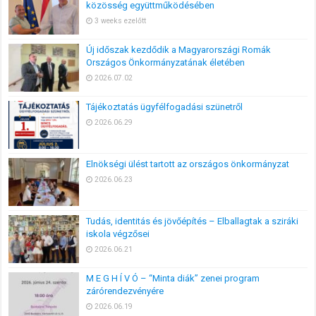
közösség együttműködésében
3 weeks ezelőtt
Új időszak kezdődik a Magyarországi Romák
Országos Önkormányzatának életében
2026.07.02
Tájékoztatás ügyfélfogadási szünetről
2026.06.29
Elnökségi ülést tartott az országos önkormányzat
2026.06.23
Tudás, identitás és jövőépítés – Elballagtak a sziráki
iskola végzősei
2026.06.21
M E G H Í V Ó – “Minta diák” zenei program
zárórendezvényére
2026.06.19