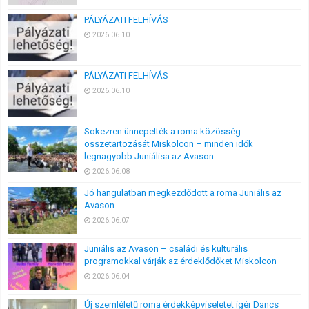
PÁLYÁZATI FELHÍVÁS
2026.06.10
PÁLYÁZATI FELHÍVÁS
2026.06.10
Sokezren ünnepelték a roma közösség
összetartozását Miskolcon – minden idők
legnagyobb Juniálisa az Avason
2026.06.08
Jó hangulatban megkezdődött a roma Juniális az
Avason
2026.06.07
Juniális az Avason – családi és kulturális
programokkal várják az érdeklődőket Miskolcon
2026.06.04
Új szemléletű roma érdekképviseletet ígér Dancs