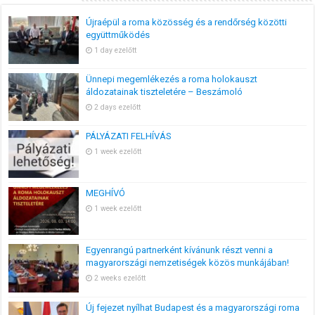
Újraépül a roma közösség és a rendőrség közötti
együttműködés
1 day ezelőtt
Ünnepi megemlékezés a roma holokauszt
áldozatainak tiszteletére – Beszámoló
2 days ezelőtt
PÁLYÁZATI FELHÍVÁS
1 week ezelőtt
MEGHÍVÓ
1 week ezelőtt
Egyenrangú partnerként kívánunk részt venni a
magyarországi nemzetiségek közös munkájában!
2 weeks ezelőtt
Új fejezet nyílhat Budapest és a magyarországi roma