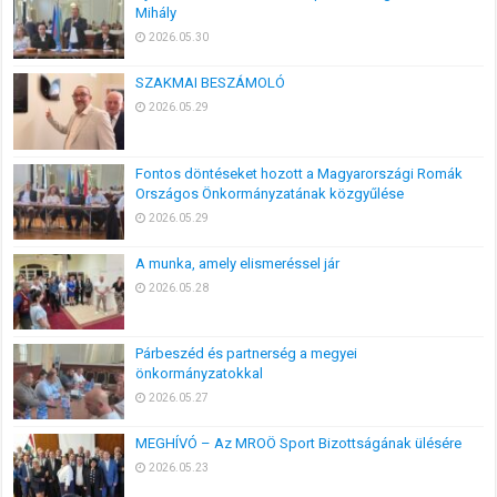
Mihály
2026.05.30
SZAKMAI BESZÁMOLÓ
2026.05.29
Fontos döntéseket hozott a Magyarországi Romák
Országos Önkormányzatának közgyűlése
2026.05.29
A munka, amely elismeréssel jár
2026.05.28
Párbeszéd és partnerség a megyei
önkormányzatokkal
2026.05.27
MEGHÍVÓ – Az MROÖ Sport Bizottságának ülésére
2026.05.23