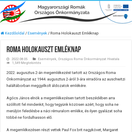
Kezdőoldal
/
Események
/
Roma Holokauszt Emléknap
Roma Holokauszt Emléknap
2022.08.05
Események
,
Országos Roma Önkormányzat Hivatala
1,549 Megtekintés
2022. augusztus 2-án megemlékezést tartott az Országos Roma
Önkormányzat az 1944. augusztus 2-áról 3-ára virradóra az auschwitzi
haláltáborban meggyilkolt áldozatok emlékére.
Agócs János elnök a megemlékezésen tartott beszédében arra
szólított fel mindenkit, hogy tegyünk közösen azért, hogy soha ne
merüljön feledésbe a náci rémuralom emléke, és ilyen gyalázat soha
többé ne fordulhasson elő.
A megemlékezésen részt vettek Paul Fox brit nagykövet, Margaret