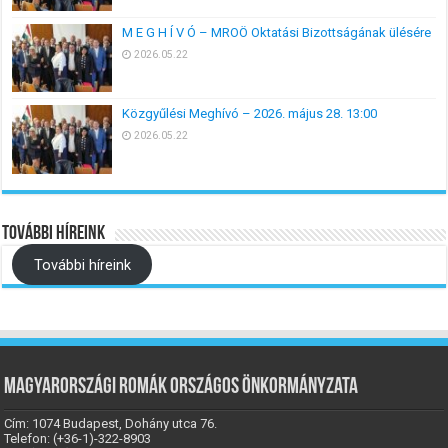
M E G H Í V Ó – MROÖ Oktatási Bizottságának ülésére
2026.05.22
Közgyűlési Meghívó – 2026. május 28. 13:00
2026.05.22
További híreink
További híreink
Magyarországi Romák Országos Önkormányzata
Cím: 1074 Budapest, Dohány utca 76.
Telefon: (+36-1)-322-8903