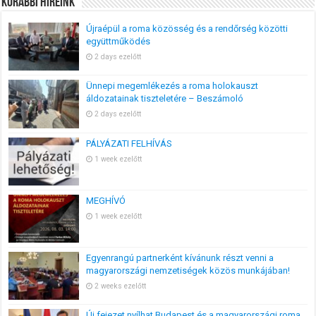
Korábbi Híreink
Újraépül a roma közösség és a rendőrség közötti
együttműködés
2 days ezelőtt
Ünnepi megemlékezés a roma holokauszt
áldozatainak tiszteletére – Beszámoló
2 days ezelőtt
PÁLYÁZATI FELHÍVÁS
1 week ezelőtt
MEGHÍVÓ
1 week ezelőtt
Egyenrangú partnerként kívánunk részt venni a
magyarországi nemzetiségek közös munkájában!
2 weeks ezelőtt
Új fejezet nyílhat Budapest és a magyarországi roma