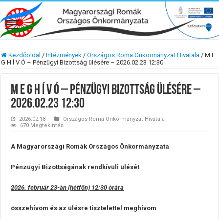
Kezdőoldal
/
Intézmények
/
Országos Roma Önkormányzat Hivatala
/
M E
G H Í V Ó – Pénzügyi Bizottság ülésére – 2026.02.23 12:30
M E G H Í V Ó – Pénzügyi Bizottság ülésére –
2026.02.23 12:30
2026.02.18
Országos Roma Önkormányzat Hivatala
670 Megtekintés
A Magyarországi Romák Országos Önkormányzata
Pénzügyi Bizottságának rendkívüli ülését
2026. február 23-án (hétfőn) 12:30 órára
összehívom és az ülésre tisztelettel meghívom