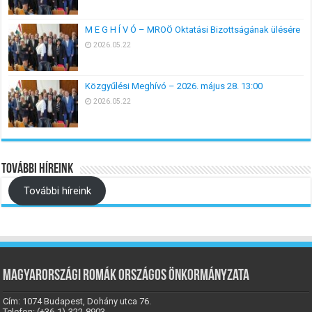
M E G H Í V Ó – MROÖ Oktatási Bizottságának ülésére
2026.05.22
Közgyűlési Meghívó – 2026. május 28. 13:00
2026.05.22
További híreink
További híreink
Magyarországi Romák Országos Önkormányzata
Cím: 1074 Budapest, Dohány utca 76.
Telefon: (+36-1)-322-8903