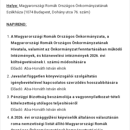
Helye:
Magyarországi Romák Országos Önkormányzatának
Székháza (1074 Budapest, Dohány utca 76. szám)
NAPIREND:
A Magyarországi Romák Országos Önkormányzata, a
Magyarországi Romák Országos Önkormányzatának
Hivatala, valamint az Önkormányzat fenntartásában működő
Intézmények, és köznevelési intézmények 2026. évi
költségvetésének I. számú módosítására
Előadó: Aba-Horváth István elnök
Javaslat független könyvvizsgálói szolgáltatás
igénybevételével kapcsolatos szerződés hosszabbítására
Előadó: Aba-Horváth István elnök
Pénzügyi Bizottság beszámolója a vagyonnyilatkozat-tételi
kötelezettség utólagos teljesítéséről
Előadó: Aba-Horváth István elnök
A 2026. évi országgyűlési képviselők általános választásán
roma nemzetiségi listát állító Magyarországi Romák