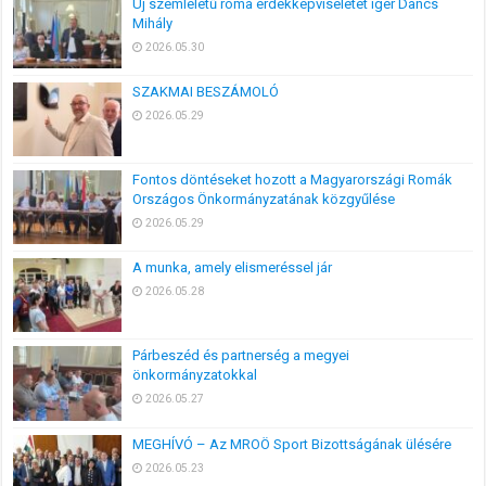
Új szemléletű roma érdekképviseletet ígér Dancs
Mihály
2026.05.30
SZAKMAI BESZÁMOLÓ
2026.05.29
Fontos döntéseket hozott a Magyarországi Romák
Országos Önkormányzatának közgyűlése
2026.05.29
A munka, amely elismeréssel jár
2026.05.28
Párbeszéd és partnerség a megyei
önkormányzatokkal
2026.05.27
MEGHÍVÓ – Az MROÖ Sport Bizottságának ülésére
2026.05.23