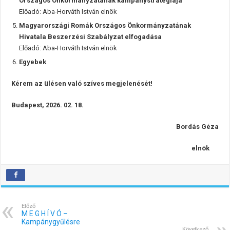
Országos Önkormányzatának kampánystratégiája
Előadó: Aba-Horváth István elnök
Magyarországi Romák Országos Önkormányzatának
Hivatala Beszerzési Szabályzat elfogadása
Előadó: Aba-Horváth István elnök
Egyebek
Kérem az ülésen való szíves megjelenését!
Budapest, 2026. 02. 18.
Bordás Géza
elnök
Előző
M E G H Í V Ó –
Kampánygyűlésre
Következő