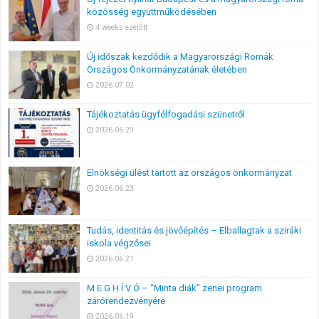
közösség együttműködésében
4 weeks ezelőtt
Új időszak kezdődik a Magyarországi Romák
Országos Önkormányzatának életében
2026.07.02
Tájékoztatás ügyfélfogadási szünetről
2026.06.29
Elnökségi ülést tartott az országos önkormányzat
2026.06.23
Tudás, identitás és jövőépítés – Elballagtak a sziráki
iskola végzősei
2026.06.21
M E G H Í V Ó – “Minta diák” zenei program
zárórendezvényére
2026.06.19