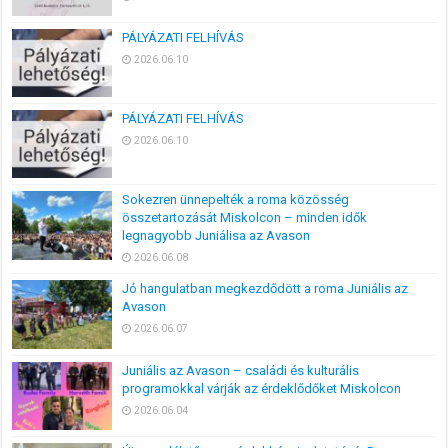
PÁLYÁZATI FELHÍVÁS
2026.06.10
PÁLYÁZATI FELHÍVÁS
2026.06.10
Sokezren ünnepelték a roma közösség
összetartozását Miskolcon – minden idők
legnagyobb Juniálisa az Avason
2026.06.08
Jó hangulatban megkezdődött a roma Juniális az
Avason
2026.06.07
Juniális az Avason – családi és kulturális
programokkal várják az érdeklődőket Miskolcon
2026.06.04