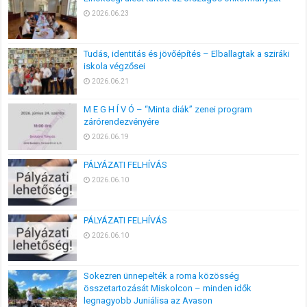
2026.06.23
Tudás, identitás és jövőépítés – Elballagtak a sziráki
iskola végzősei
2026.06.21
M E G H Í V Ó – “Minta diák” zenei program
zárórendezvényére
2026.06.19
PÁLYÁZATI FELHÍVÁS
2026.06.10
PÁLYÁZATI FELHÍVÁS
2026.06.10
Sokezren ünnepelték a roma közösség
összetartozását Miskolcon – minden idők
legnagyobb Juniálisa az Avason