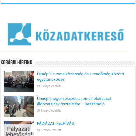
Korábbi Híreink
Újraépül a roma közösség és a rendőrség közötti
együttműködés
3 days ezelőtt
Ünnepi megemlékezés a roma holokauszt
áldozatainak tiszteletére – Beszámoló
3 days ezelőtt
PÁLYÁZATI FELHÍVÁS
1 week ezelőtt