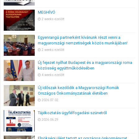
MEGHÍVÓ
2 weeks ezelőtt
Egyenrangú partnerként kívánunk részt venni a
magyarországi nemzetiségek közös munkájában!
2 weeks ezelőtt
Új fejezet nyílhat Budapest és a magyarországi roma
közösség együttműködésében
4 weeks ezelőtt
Új időszak kezdődik a Magyarországi Romák
Országos Önkormányzatának életében
2026.07.02
Tájékoztatás ügyfélfogadási szünetről
2026.06.29
Elnökségi ülést tartott az országos önkormányzat