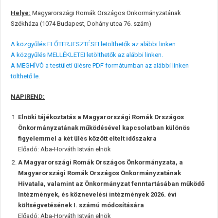
Helye:
Magyarországi Romák Országos Önkormányzatának
Székháza (1074 Budapest, Dohány utca 76. szám)
A közgyűlés ELŐTERJESZTÉSEI letölthetők az alábbi linken.
A közgyűlés MELLÉKLETEI letölthetők az alábbi linken.
A MEGHÍVÓ a testületi ülésre PDF formátumban az alábbi linken
tölthető le.
NAPIREND:
Elnöki tájékoztatás a Magyarországi Romák Országos
Önkormányzatának működésével kapcsolatban különös
figyelemmel a két ülés között eltelt időszakra
Előadó: Aba-Horváth István elnök
A Magyarországi Romák Országos Önkormányzata, a
Magyarországi Romák Országos Önkormányzatának
Hivatala, valamint az Önkormányzat fenntartásában működő
Intézmények, és köznevelési intézmények 2026. évi
költségvetésének I. számú módosítására
Előadó: Aba-Horváth István elnök