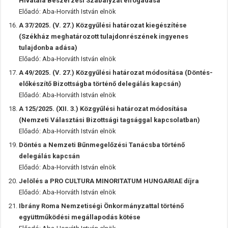
Hivatala Beszerzési Szabályzat elfogadása
Előadó: Aba-Horváth István elnök
A 37/2025. (V. 27.) Közgyűlési határozat kiegészítése
(Székház meghatározott tulajdonrészének ingyenes
tulajdonba adása)
Előadó: Aba-Horváth István elnök
A 49/2025. (V. 27.) Közgyűlési határozat módosítása (Döntés-
előkészítő Bizottságba történő delegálás kapcsán)
Előadó: Aba-Horváth István elnök
A 125/2025. (XII. 3.) Közgyűlési határozat módosítása
(Nemzeti Választási Bizottsági tagsággal kapcsolatban)
Előadó: Aba-Horváth István elnök
Döntés a Nemzeti Bűnmegelőzési Tanácsba történő
delegálás kapcsán
Előadó: Aba-Horváth István elnök
Jelölés a PRO CULTURA MINORITATUM HUNGARIAE díjra
Előadó: Aba-Horváth István elnök
Ibrány Roma Nemzetiségi Önkormányzattal történő
együttműködési megállapodás kötése