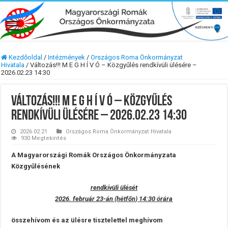
Kezdőoldal
/
Intézmények
/
Országos Roma Önkormányzat
Hivatala
/
Változás!!! M E G H Í V Ó – Közgyűlés rendkívüli ülésére –
2026.02.23 14:30
Változás!!! M E G H Í V Ó – Közgyűlés
rendkívüli ülésére – 2026.02.23 14:30
2026.02.21
Országos Roma Önkormányzat Hivatala
930 Megtekintés
A Magyarországi Romák Országos Önkormányzata
Közgyűlésének
rendkívüli ülését
2026. február 23-án (hétfőn) 14:30 órára
összehívom és az ülésre tisztelettel meghívom