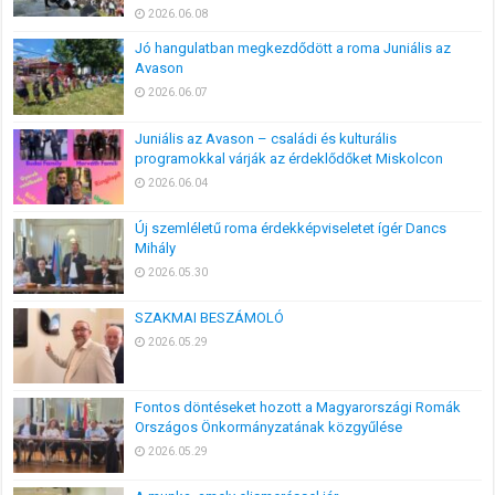
2026.06.08
Jó hangulatban megkezdődött a roma Juniális az
Avason
2026.06.07
Juniális az Avason – családi és kulturális
programokkal várják az érdeklődőket Miskolcon
2026.06.04
Új szemléletű roma érdekképviseletet ígér Dancs
Mihály
2026.05.30
SZAKMAI BESZÁMOLÓ
2026.05.29
Fontos döntéseket hozott a Magyarországi Romák
Országos Önkormányzatának közgyűlése
2026.05.29