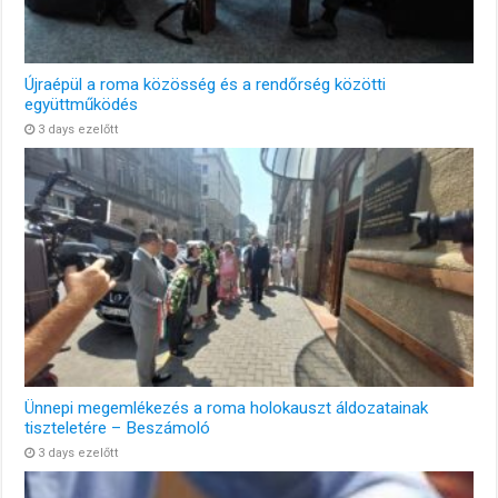
Újraépül a roma közösség és a rendőrség közötti
együttműködés
3 days ezelőtt
Ünnepi megemlékezés a roma holokauszt áldozatainak
tiszteletére – Beszámoló
3 days ezelőtt