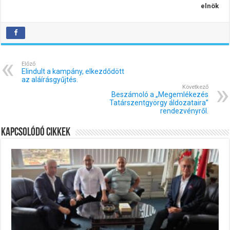
elnök
Előző
Elindult a kampány, elkezdődött
az aláírásgyűjtés.
Következő
Beszámoló a „Megemlékezés
Tatárszentgyörgy áldozataira”
rendezvényről.
Kapcsolódó cikkek