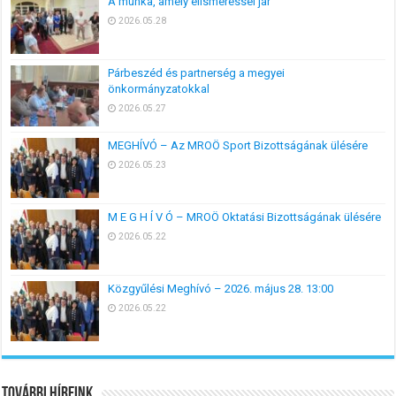
A munka, amely elismeréssel jár
2026.05.28
Párbeszéd és partnerség a megyei
önkormányzatokkal
2026.05.27
MEGHÍVÓ – Az MROÖ Sport Bizottságának ülésére
2026.05.23
M E G H Í V Ó – MROÖ Oktatási Bizottságának ülésére
2026.05.22
Közgyűlési Meghívó – 2026. május 28. 13:00
2026.05.22
További híreink