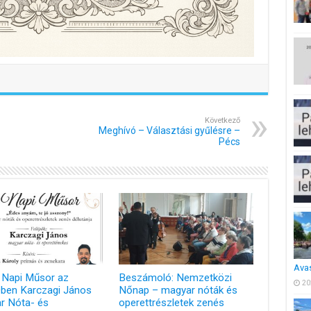
Következő
Meghívó – Választási gyűlésre –
Pécs
Ava
 Napi Műsor az
Beszámoló: Nemzetközi
20
en Karczagi János
Nőnap – magyar nóták és
r Nóta- és
operettrészletek zenés