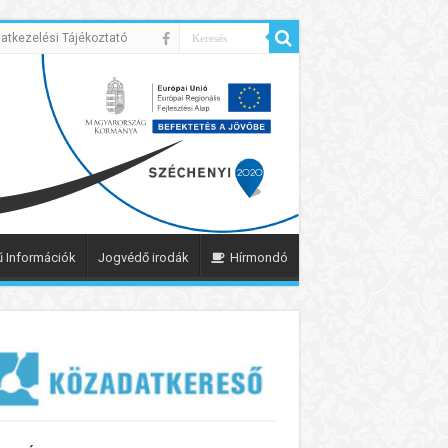
atkezelési Tájékoztató
 Információk
Jogvédő irodák
Hírmondó