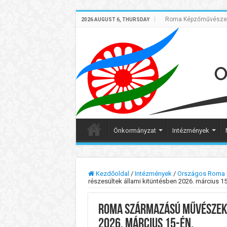
Roma Képzőművészek 
2026 AUGUST 6, THURSDAY
Önkormányzat
Intézmények
Kezdőoldal
/
Intézmények
/
Országos Roma K
részesültek állami kitüntésben 2026. március 15
Roma származású művészek 
2026. március 15-én.