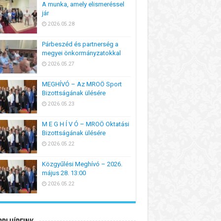
A munka, amely elismeréssel
jár
2026.05.28
Párbeszéd és partnerség a
megyei önkormányzatokkal
2026.05.27
MEGHÍVÓ – Az MROÖ Sport
Bizottságának ülésére
2026.05.23
M E G H Í V Ó – MROÖ Oktatási
Bizottságának ülésére
2026.05.22
Közgyűlési Meghívó – 2026.
május 28. 13:00
2026.05.22