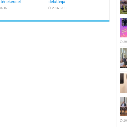
tténekessel
délutánja
04.15
2026.03.10
20
20