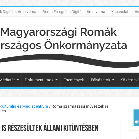
Digitális Archívuma
Roma Fotográfia Digitális Archívuma
Kapcsolat
Ad
Médiatár
Dokumentumok
Események
Pályázatok
Közérdekű
ulturális és Médiacentrum
/
Roma származású művészek is
-én.
is részesültek állami kitüntésben