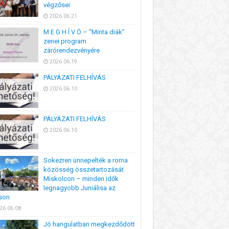
végzősei
2026.06.21
M E G H Í V Ó – “Minta diák”
zenei program
zárórendezvényére
2026.06.19
PÁLYÁZATI FELHÍVÁS
2026.06.10
PÁLYÁZATI FELHÍVÁS
2026.06.10
Sokezren ünnepelték a roma
közösség összetartozását
Miskolcon – minden idők
legnagyobb Juniálisa az
son
26.06.08
Jó hangulatban megkezdődött