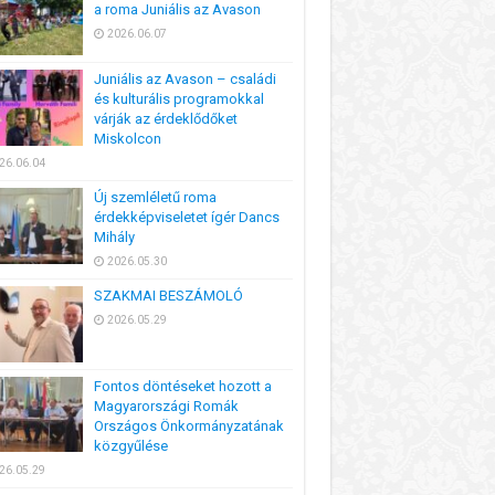
a roma Juniális az Avason
2026.06.07
Juniális az Avason – családi
és kulturális programokkal
várják az érdeklődőket
Miskolcon
26.06.04
Új szemléletű roma
érdekképviseletet ígér Dancs
Mihály
2026.05.30
SZAKMAI BESZÁMOLÓ
2026.05.29
Fontos döntéseket hozott a
Magyarországi Romák
Országos Önkormányzatának
közgyűlése
26.05.29