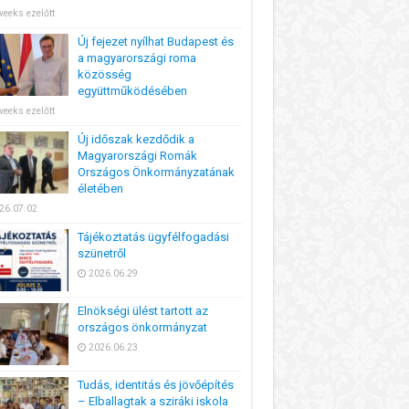
weeks ezelőtt
Új fejezet nyílhat Budapest és
a magyarországi roma
közösség
együttműködésében
weeks ezelőtt
Új időszak kezdődik a
Magyarországi Romák
Országos Önkormányzatának
életében
26.07.02
Tájékoztatás ügyfélfogadási
szünetről
2026.06.29
Elnökségi ülést tartott az
országos önkormányzat
2026.06.23
Tudás, identitás és jövőépítés
– Elballagtak a sziráki iskola