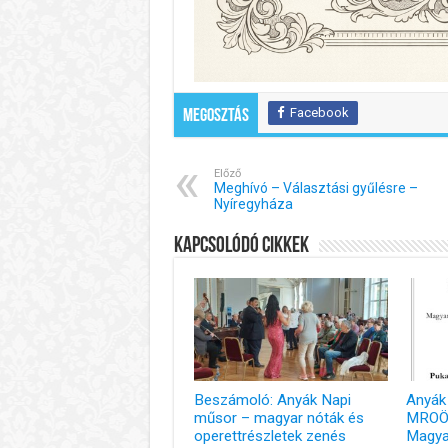
Facebook
Megosztás
Előző
Meghívó – Választási gyűlésre –
Nyíregyháza
Kapcsolódó cikkek
Beszámoló: Anyák Napi
Anyák
műsor – magyar nóták és
MROÖb
operettrészletek zenés
Magya