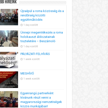
bi Híreink
Újraépül a roma közösség és a
rendőrség közötti
együttműködés
1 day ezelőtt
Ünnepi megemlékezés a roma
holokauszt áldozatainak
tiszteletére – Beszámoló
1 day ezelőtt
PÁLYÁZATI FELHÍVÁS
1 week ezelőtt
MEGHÍVÓ
1 week ezelőtt
Egyenrangú partnerként
kívánunk részt venni a
magyarországi nemzetiségek
közös munkájában!