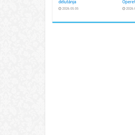
délutánja
Opere
2026.05.05
2026.