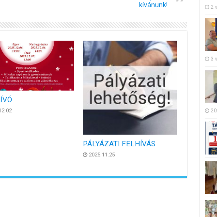
kívánunk!
2 
3 
ÍVÓ
20
12.02
PÁLYÁZATI FELHÍVÁS
2025.11.25