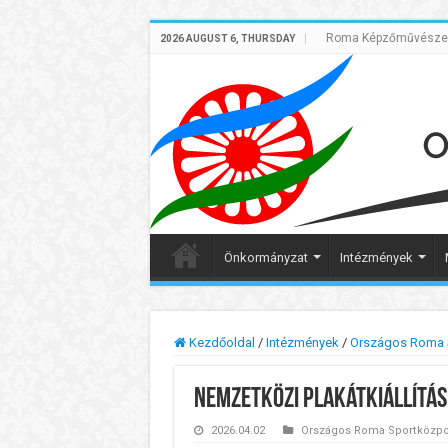
Roma Képzőművészek 
2026 AUGUST 6, THURSDAY
Önkormányzat
Intézmények
Kezdőoldal
/
Intézmények
/
Országos Roma 
Nemzetközi Plakátkiállítás 
2026.04.02
Országos Roma Sportközp