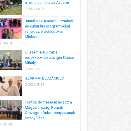
a roma Juniális az Avason
2026.06.07
Juniális az Avason – családi
és kulturális programokkal
várják az érdeklődőket
Miskolcon
26.06.04
Új szemléletű roma
érdekképviseletet ígér Dancs
Mihály
2026.05.30
SZAKMAI BESZÁMOLÓ
2026.05.29
Fontos döntéseket hozott a
Magyarországi Romák
Országos Önkormányzatának
közgyűlése
26.05.29