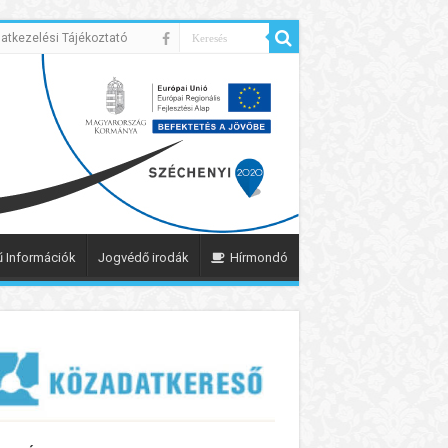
atkezelési Tájékoztató
 Információk
Jogvédő irodák
Hírmondó