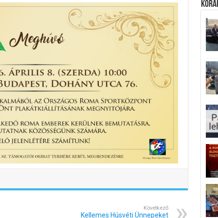
Koráb
Következő
Kellemes Húsvéti Ünnepeket