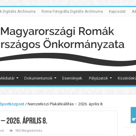
Digitális Archívuma
Roma Fotográfia Digitális Archívuma
Kapcsolat
Ad
Médiatár
Dokumentumok
Események
Pályázatok
Közérdekű
Sportközpont
/
Nemzetközi Plakátkiállítás – 2026. április 8.
– 2026. április 8.
ont
903 Megtekintés