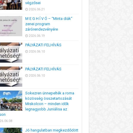
végzősei
2026.06.21
M E G H Í V Ó – “Minta diák”
zenei program
zárórendezvényére
2026.06.19
PÁLYÁZATI FELHÍVÁS
2026.06.10
PÁLYÁZATI FELHÍVÁS
2026.06.10
Sokezren ünnepelték a roma
közösség összetartozását
Miskolcon – minden idők
legnagyobb Juniálisa az
son
26.06.08
Jó hangulatban megkezdődött