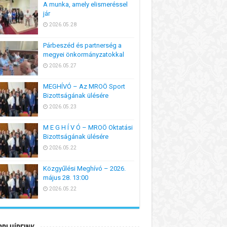
A munka, amely elismeréssel
jár
2026.05.28
Párbeszéd és partnerség a
megyei önkormányzatokkal
2026.05.27
MEGHÍVÓ – Az MROÖ Sport
Bizottságának ülésére
2026.05.23
M E G H Í V Ó – MROÖ Oktatási
Bizottságának ülésére
2026.05.22
Közgyűlési Meghívó – 2026.
május 28. 13:00
2026.05.22