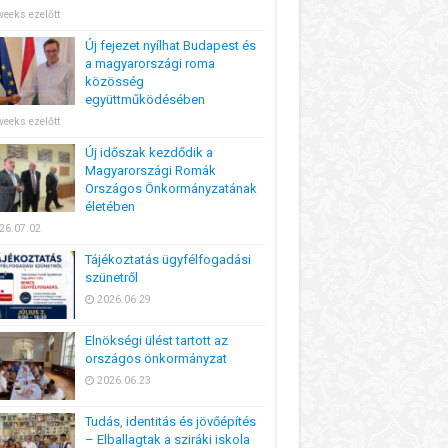
weeks ezelőtt
Új fejezet nyílhat Budapest és
a magyarországi roma
közösség
együttműködésében
weeks ezelőtt
Új időszak kezdődik a
Magyarországi Romák
Országos Önkormányzatának
életében
26.07.02
Tájékoztatás ügyfélfogadási
szünetről
2026.06.29
Elnökségi ülést tartott az
országos önkormányzat
2026.06.23
Tudás, identitás és jövőépítés
– Elballagtak a sziráki iskola