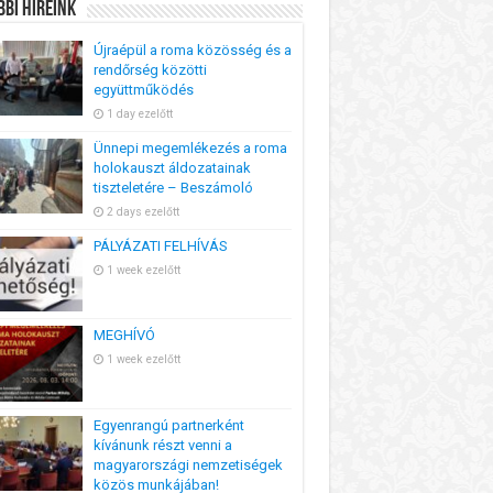
bi Híreink
Újraépül a roma közösség és a
rendőrség közötti
együttműködés
1 day ezelőtt
Ünnepi megemlékezés a roma
holokauszt áldozatainak
tiszteletére – Beszámoló
2 days ezelőtt
PÁLYÁZATI FELHÍVÁS
1 week ezelőtt
MEGHÍVÓ
1 week ezelőtt
Egyenrangú partnerként
kívánunk részt venni a
magyarországi nemzetiségek
közös munkájában!