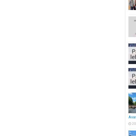
Ava
20