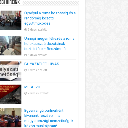
bi Híreink
Újraépül a roma közösség és a
rendőrség közötti
együttműködés
3 days ezelőtt
Ünnepi megemlékezés a roma
holokauszt áldozatainak
tiszteletére – Beszámoló
3 days ezelőtt
PÁLYÁZATI FELHÍVÁS
1 week ezelőtt
MEGHÍVÓ
2 weeks ezelőtt
Egyenrangú partnerként
kívánunk részt venni a
magyarországi nemzetiségek
közös munkájában!