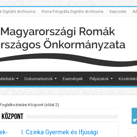
Digitális Archívuma
Roma Fotográfia Digitális Archívuma
Kapcsolat
Ad
Médiatár
Dokumentumok
Események
Pályázatok
Közérdekű
oglalkoztatási Központ (oldal 2)
 Központ
ek-
I. Czinka Gyermek és Ifjúsági