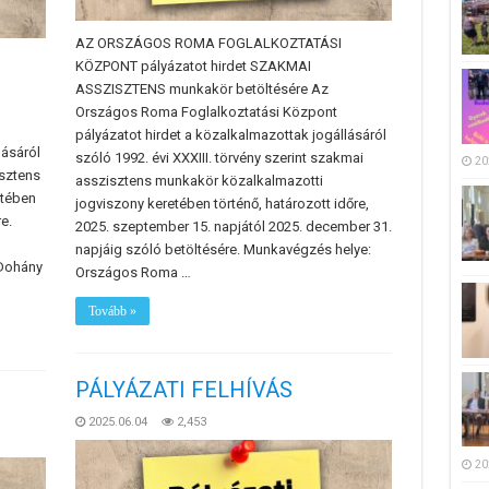
AZ ORSZÁGOS ROMA FOGLALKOZTATÁSI
KÖZPONT pályázatot hirdet SZAKMAI
ASSZISZTENS munkakör betöltésére Az
Országos Roma Foglalkoztatási Központ
pályázatot hirdet a közalkalmazottak jogállásáról
lásáról
szóló 1992. évi XXXIII. törvény szerint szakmai
20
isztens
asszisztens munkakör közalkalmazotti
etében
jogviszony keretében történő, határozott időre,
e.
2025. szeptember 15. napjától 2025. december 31.
napjáig szóló betöltésére. Munkavégzés helye:
 Dohány
Országos Roma …
Tovább »
PÁLYÁZATI FELHÍVÁS
2025.06.04
2,453
20