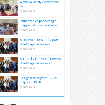
A munka, amely elismeréssel
jár
2026.05.28
Párbeszéd és partnerség a
megyei önkormányzatokkal
2026.05.27
MEGHÍVÓ – Az MROÖ Sport
Bizottságának ülésére
2026.05.23
M E G H Í V Ó – MROÖ Oktatási
Bizottságának ülésére
2026.05.22
Közgyűlési Meghívó – 2026.
május 28. 13:00
2026.05.22