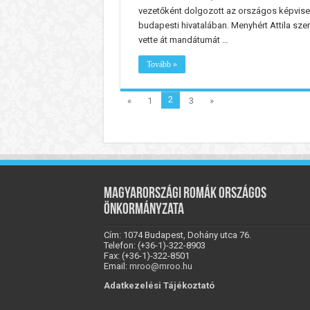
vezetőként dolgozott az országos képvise
budapesti hivatalában. Menyhért Attila sze
vette át mandátumát …
Tovább »
2
«
1
3
»
Magyarországi Romák Országos
Önkormányzata
Cím: 1074 Budapest, Dohány utca 76.
Telefon: (+36-1)-322-8903
Fax: (+36-1)-322-8501
Email:
mroo@mroo.hu
Adatkezelési Tájékoztató