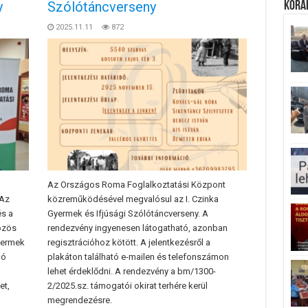
y
Szólótáncverseny
Koráb
2025.11.11
872
Az Országos Roma Foglalkoztatási Központ
.Az
közreműködésével megvalósul az I. Czinka
s a
Gyermek és Ifjúsági Szólótáncverseny. A
özös
rendezvény ingyenesen látogatható, azonban
yermek
regisztrációhoz kötött. A jelentkezésről a
ló
plakáton található e-mailen és telefonszámon
lehet érdeklődni. A rendezvény a bm/1300-
et,
2/2025.sz. támogatói okirat terhére kerül
megrendezésre.