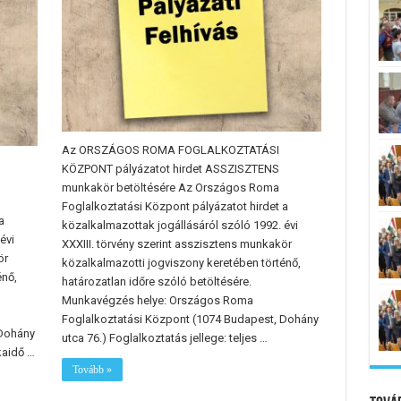
Az ORSZÁGOS ROMA FOGLALKOZTATÁSI
KÖZPONT pályázatot hirdet ASSZISZTENS
munkakör betöltésére Az Országos Roma
Foglalkoztatási Központ pályázatot hirdet a
a
közalkalmazottak jogállásáról szóló 1992. évi
évi
XXXIII. törvény szerint asszisztens munkakör
ör
közalkalmazotti jogviszony keretében történő,
énő,
határozatlan időre szóló betöltésére.
Munkavégzés helye: Országos Roma
Foglalkoztatási Központ (1074 Budapest, Dohány
 Dohány
utca 76.) Foglalkoztatás jellege: teljes …
kaidő …
Tovább »