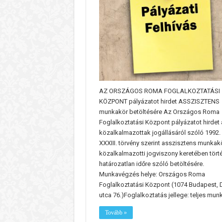
AZ ORSZÁGOS ROMA FOGLALKOZTATÁSI
KÖZPONT pályázatot hirdet ASSZISZTENS
munkakör betöltésére Az Országos Roma
Foglalkoztatási Központ pályázatot hirdet 
közalkalmazottak jogállásáról szóló 1992. 
XXXIII. törvény szerint asszisztens munkak
közalkalmazotti jogviszony keretében tört
határozatlan időre szóló betöltésére.
Munkavégzés helye: Országos Roma
Foglalkoztatási Központ (1074 Budapest,
utca 76.)Foglalkoztatás jellege: teljes mun
Tovább »