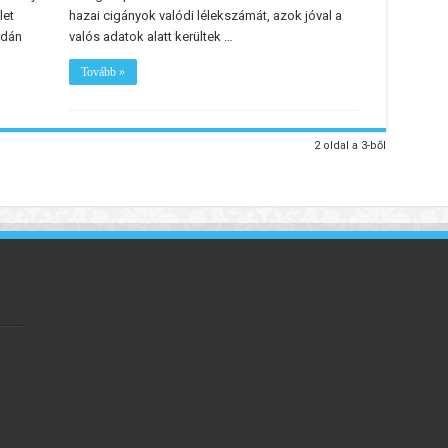
let
hazai cigányok valódi lélekszámát, azok jóval a
rdán
valós adatok alatt kerültek …
Tovább »
2 oldal a 3-ből