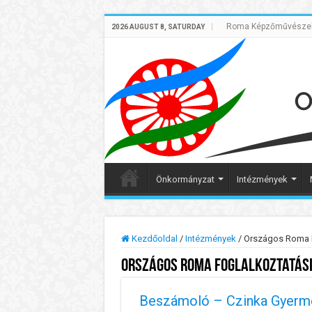
Roma Képzőművészek 
2026 AUGUST 8, SATURDAY
Önkormányzat
Intézmények
Kezdőoldal
/
Intézmények
/
Országos Roma F
Országos Roma Foglalkoztatási
Beszámoló – Czinka Gyerm