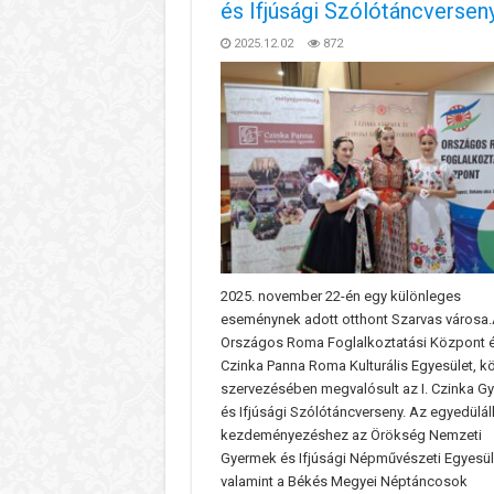
és Ifjúsági Szólótáncversen
2025.12.02
872
2025. november 22-én egy különleges
eseménynek adott otthont Szarvas városa
Országos Roma Foglalkoztatási Központ é
Czinka Panna Roma Kulturális Egyesület, k
szervezésében megvalósult az I. Czinka G
és Ifjúsági Szólótáncverseny. Az egyedülál
kezdeményezéshez az Örökség Nemzeti
Gyermek és Ifjúsági Népművészeti Egyesül
valamint a Békés Megyei Néptáncosok