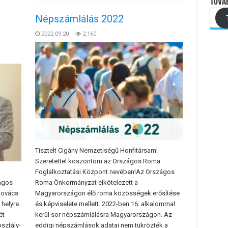
Továb
Népszámlálás 2022
2022.09.20
2,160
Tisztelt Cigány Nemzetiségű Honfitársam!
Szeretettel köszöntöm az Országos Roma
Foglalkoztatási Központ nevében!Az Országos
zágos
Roma Önkormányzat elkötelezett a
Kovács
Magyarországon élő roma közösségek erősítése
helyre.
és képviselete mellett. 2022-ben 16. alkalommal
ét
kerül sor népszámlálásra Magyarországon. Az
osztály-
eddigi népszámlások adatai nem tükrözték a