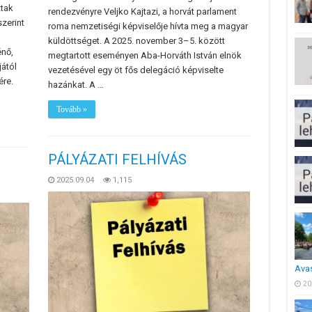
ttak
rendezvényre Veljko Kajtazi, a horvát parlament
szerint
roma nemzetiségi képviselője hívta meg a magyar
küldöttséget. A 2025. november 3–5. között
énő,
megtartott eseményen Aba-Horváth István elnök
jától
vezetésével egy öt fős delegáció képviselte
ére.
hazánkat. A …
Tovább »
PÁLYÁZATI FELHÍVÁS
2025.09.04
1,115
Ava
20