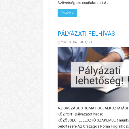
Szövetsége is csatlakozott.Az …
Tovább »
PÁLYÁZATI FELHÍVÁS
2025.09.04
1,171
AZ ORSZÁGOS ROMA FOGLALKOZTATÁSI
KÖZPONT pályázatot hirdet
KÖZÖSSÉGFEJLESZTŐ SZAKEMBER munka
betöltésére Az Országos Roma Foglalkozt