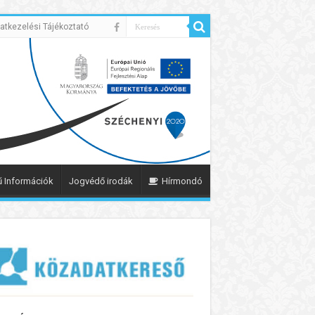
atkezelési Tájékoztató
 Információk
Jogvédő irodák
Hírmondó