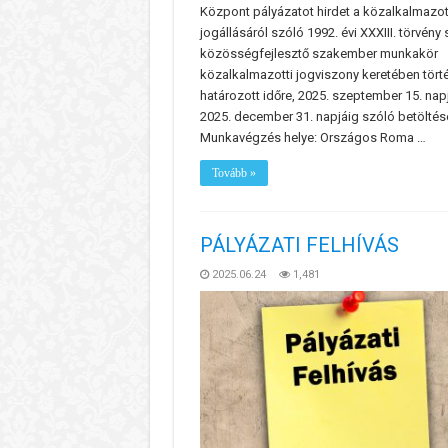
Központ pályázatot hirdet a közalkalmazo
jogállásáról szóló 1992. évi XXXIII. törvény 
közösségfejlesztő szakember munkakör
közalkalmazotti jogviszony keretében tört
határozott időre, 2025. szeptember 15. nap
2025. december 31. napjáig szóló betöltés
Munkavégzés helye: Országos Roma …
Tovább »
PÁLYÁZATI FELHÍVÁS
2025.06.24
1,481