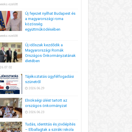
weeks ezelőtt
Új fejezet nyílhat Budapest és
a magyarországi roma
közösség
együttműködésében
weeks ezelőtt
Új időszak kezdődik a
Magyarországi Romák
Országos Önkormányzatának
életében
26.07.02
Tájékoztatás ügyfélfogadási
szünetről
2026.06.29
Elnökségi ülést tartott az
országos önkormányzat
2026.06.23
Tudás, identitás és jövőépítés
– Elballagtak a sziráki iskola