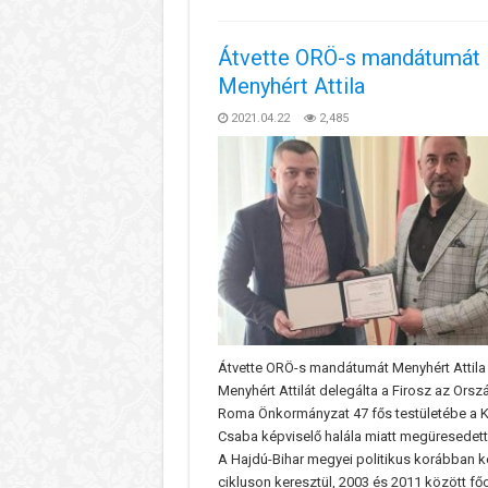
Átvette ORÖ-s mandátumát
Menyhért Attila
2021.04.22
2,485
Átvette ORÖ-s mandátumát Menyhért Attila
Menyhért Attilát delegálta a Firosz az Ors
Roma Önkormányzat 47 fős testületébe a 
Csaba képviselő halála miatt megüresedett 
A Hajdú-Bihar megyei politikus korábban k
cikluson keresztül, 2003 és 2011 között fő