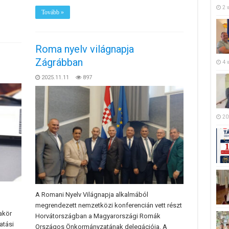
2 
Tovább »
Roma nyelv világnapja
Zágrábban
4 
2025.11.11
897
20
A Romani Nyelv Világnapja alkalmából
megrendezett nemzetközi konferencián vett részt
kör
Horvátországban a Magyarországi Romák
atási
Országos Önkormányzatának delegációja. A