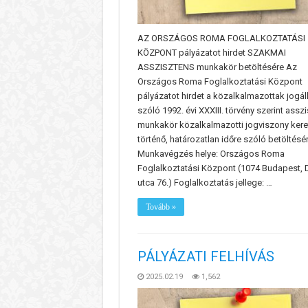
AZ ORSZÁGOS ROMA FOGLALKOZTATÁSI
KÖZPONT pályázatot hirdet SZAKMAI
ASSZISZTENS munkakör betöltésére Az
Országos Roma Foglalkoztatási Központ
pályázatot hirdet a közalkalmazottak jogál
szóló 1992. évi XXXIII. törvény szerint assz
munkakör közalkalmazotti jogviszony ker
történő, határozatlan időre szóló betöltésér
Munkavégzés helye: Országos Roma
Foglalkoztatási Központ (1074 Budapest,
utca 76.) Foglalkoztatás jellege: …
Tovább »
PÁLYÁZATI FELHÍVÁS
2025.02.19
1,562