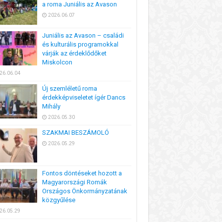
a roma Juniális az Avason
2026.06.07
Juniális az Avason – családi
és kulturális programokkal
várják az érdeklődőket
Miskolcon
26.06.04
Új szemléletű roma
érdekképviseletet ígér Dancs
Mihály
2026.05.30
SZAKMAI BESZÁMOLÓ
2026.05.29
Fontos döntéseket hozott a
Magyarországi Romák
Országos Önkormányzatának
közgyűlése
26.05.29