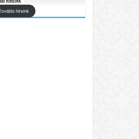
bi híreink
További híreink