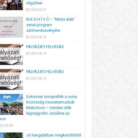
végzősei
2026.06.21
M E G H Í V Ó – “Minta diák”
zenei program
zárórendezvényére
2026.06.19
PÁLYÁZATI FELHÍVÁS
2026.06.10
PÁLYÁZATI FELHÍVÁS
2026.06.10
Sokezren ünnepelték a roma
közösség összetartozását
Miskolcon – minden idők
legnagyobb Juniálisa az
son
26.06.08
Jó hangulatban megkezdődött