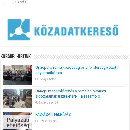
...
Utolsó »
Korábbi Híreink
Újraépül a roma közösség és a rendőrség közötti
együttműködés
1 day ezelőtt
Ünnepi megemlékezés a roma holokauszt
áldozatainak tiszteletére – Beszámoló
2 days ezelőtt
PÁLYÁZATI FELHÍVÁS
1 week ezelőtt