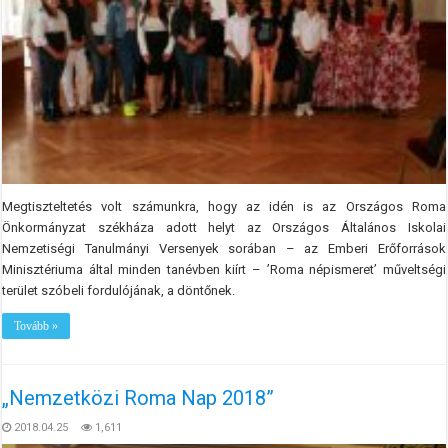
Megtiszteltetés volt számunkra, hogy az idén is az Országos Roma
Önkormányzat székháza adott helyt az Országos Általános Iskolai
Nemzetiségi Tanulmányi Versenyek sorában – az Emberi Erőforrások
Minisztériuma által minden tanévben kiírt – ’Roma népismeret’ műveltségi
terület szóbeli fordulójának, a döntőnek.
Tovább »
„Nemzetközi Roma Nap 2018”
2018.04.25
1,611