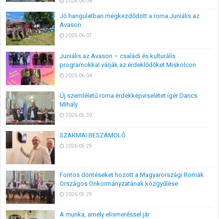
2026.06.08
Jó hangulatban megkezdődött a roma Juniális az
Avason
2026.06.07
Juniális az Avason – családi és kulturális
programokkal várják az érdeklődőket Miskolcon
2026.06.04
Új szemléletű roma érdekképviseletet ígér Dancs
Mihály
2026.05.30
SZAKMAI BESZÁMOLÓ
2026.05.29
Fontos döntéseket hozott a Magyarországi Romák
Országos Önkormányzatának közgyűlése
2026.05.29
A munka, amely elismeréssel jár