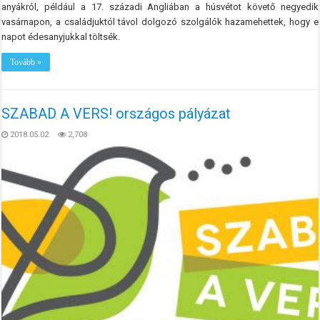
anyákról, például a 17. századi Angliában a húsvétot követő negyedik
vasárnapon, a családjuktól távol dolgozó szolgálók hazamehettek, hogy e
napot édesanyjukkal töltsék.
Tovább »
SZABAD A VERS! országos pályázat
2018.05.02
2,708