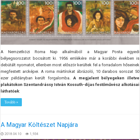
A Nemzetközi Roma Nap alkalmából a Magyar Posta egyedi
bélyegsorozatot bocsátott ki. 1956 emlékére már a korábbi években is
debütált nyomatot, ellenben most először kerültek fel a forradalom hőseinek
megfestett arcképei. A roma mártírokat ábrázoló, 10 darabos sorozat 50
ezer példányban került forgalomba
. A
megjelent bélyegeken illetve
plakátokon Szentandrássy István Kossuth-díjas festőművész alkotásai
láthatóak
:
Tovább »
A Magyar Költészet Napjára
2018.04.10
1,934