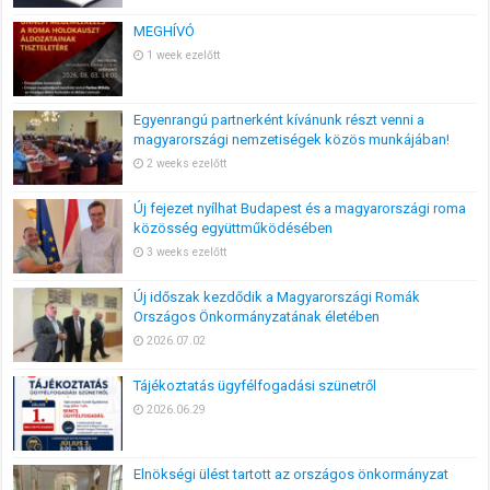
MEGHÍVÓ
1 week ezelőtt
Egyenrangú partnerként kívánunk részt venni a
magyarországi nemzetiségek közös munkájában!
2 weeks ezelőtt
Új fejezet nyílhat Budapest és a magyarországi roma
közösség együttműködésében
3 weeks ezelőtt
Új időszak kezdődik a Magyarországi Romák
Országos Önkormányzatának életében
2026.07.02
Tájékoztatás ügyfélfogadási szünetről
2026.06.29
Elnökségi ülést tartott az országos önkormányzat