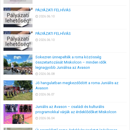
PÁLYÁZATI FELHÍVÁS
2026.06.10
PÁLYÁZATI FELHÍVÁS
2026.06.10
Sokezren ünnepelték a roma közösség
összetartozását Miskolcon – minden idők
legnagyobb Juniálisa az Avason
2026.06.08
Jó hangulatban megkezdődött a roma Juniális az
Avason
2026.06.07
Juniális az Avason – családi és kulturális
programokkal várják az érdeklődőket Miskolcon
2026.06.04