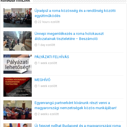
Korábbi Híreink
Újraépül a roma közösség és a rendőrség közötti
együttműködés
22 hours ezelőtt
Ünnepi megemlékezés a roma holokauszt
áldozatainak tiszteletére – Beszámoló
1 day ezelőtt
PÁLYÁZATI FELHÍVÁS
1 week ezelőtt
MEGHÍVÓ
1 week ezelőtt
Egyenrangú partnerként kívánunk részt venni a
magyarországi nemzetiségek közös munkájában!
2 weeks ezelőtt
Új fejezet nyílhat Budapest és a magyarországi roma