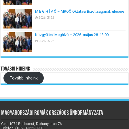
M E G H Í V Ó – MROÖ Oktatási Bizottságának ülésére
2026.05.22
Közgyűlési Meghívó – 2026. május 28. 13:00
2026.05.22
További híreink
További híreink
Magyarországi Romák Országos Önkormányzata
Cím: 1074 Budapest, Dohány utca 76.
Telefon: (+36-1)-322-8903