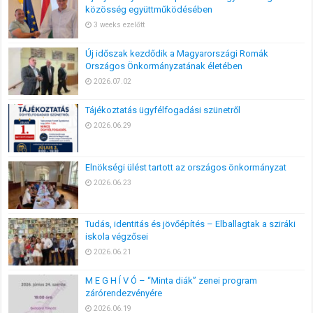
közösség együttműködésében
3 weeks ezelőtt
Új időszak kezdődik a Magyarországi Romák
Országos Önkormányzatának életében
2026.07.02
Tájékoztatás ügyfélfogadási szünetről
2026.06.29
Elnökségi ülést tartott az országos önkormányzat
2026.06.23
Tudás, identitás és jövőépítés – Elballagtak a sziráki
iskola végzősei
2026.06.21
M E G H Í V Ó – “Minta diák” zenei program
zárórendezvényére
2026.06.19