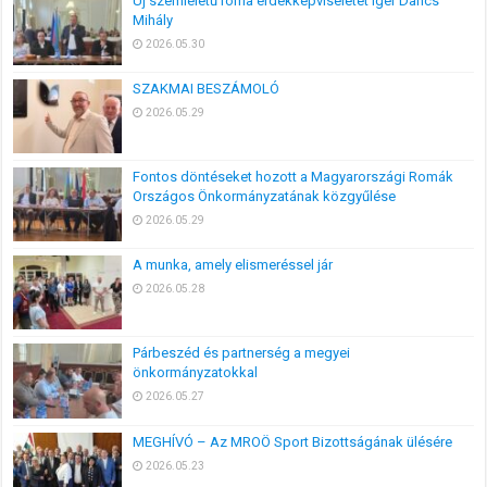
Új szemléletű roma érdekképviseletet ígér Dancs
Mihály
2026.05.30
SZAKMAI BESZÁMOLÓ
2026.05.29
Fontos döntéseket hozott a Magyarországi Romák
Országos Önkormányzatának közgyűlése
2026.05.29
A munka, amely elismeréssel jár
2026.05.28
Párbeszéd és partnerség a megyei
önkormányzatokkal
2026.05.27
MEGHÍVÓ – Az MROÖ Sport Bizottságának ülésére
2026.05.23