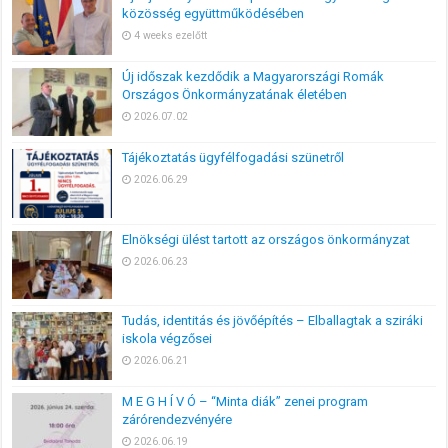
közösség együttműködésében
4 weeks ezelőtt
Új időszak kezdődik a Magyarországi Romák
Országos Önkormányzatának életében
2026.07.02
Tájékoztatás ügyfélfogadási szünetről
2026.06.29
Elnökségi ülést tartott az országos önkormányzat
2026.06.23
Tudás, identitás és jövőépítés – Elballagtak a sziráki
iskola végzősei
2026.06.21
M E G H Í V Ó – “Minta diák” zenei program
zárórendezvényére
2026.06.19