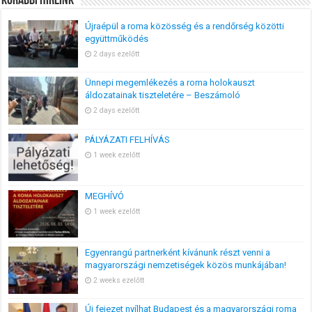
Korábbi Híreink
Újraépül a roma közösség és a rendőrség közötti
együttműködés
2 days ezelőtt
Ünnepi megemlékezés a roma holokauszt
áldozatainak tiszteletére – Beszámoló
2 days ezelőtt
PÁLYÁZATI FELHÍVÁS
1 week ezelőtt
MEGHÍVÓ
1 week ezelőtt
Egyenrangú partnerként kívánunk részt venni a
magyarországi nemzetiségek közös munkájában!
2 weeks ezelőtt
Új fejezet nyílhat Budapest és a magyarországi roma