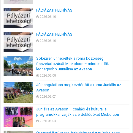
PÁLYÁZATI FELHÍVÁS
2026.06.10
PÁLYÁZATI FELHÍVÁS
2026.06.10
Sokezren ünnepelték a roma közösség
összetartozását Miskolcon – minden idők
legnagyobb Juniálisa az Avason
2026.06.08
Jó hangulatban megkezdődött a roma Juniális az
Avason
2026.06.07
Juniális az Avason – családi és kulturális
programokkal várják az érdeklődőket Miskolcon
2026.06.04