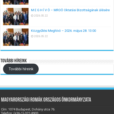
M E G H Í V Ó – MROÖ Oktatási Bizottságának ülésére
2026.05.22
Közgyűlési Meghívó – 2026. május 28. 13:00
2026.05.22
További híreink
További híreink
Magyarországi Romák Országos Önkormányzata
Cím: 1074 Budapest, Dohány utca 76.
Telefon: (+36-1)-322-8903