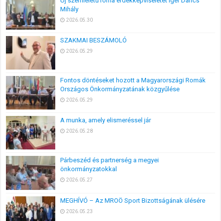
Új szemléletű roma érdekképviseletet ígér Dancs
Mihály
2026.05.30
SZAKMAI BESZÁMOLÓ
2026.05.29
Fontos döntéseket hozott a Magyarországi Romák
Országos Önkormányzatának közgyűlése
2026.05.29
A munka, amely elismeréssel jár
2026.05.28
Párbeszéd és partnerség a megyei
önkormányzatokkal
2026.05.27
MEGHÍVÓ – Az MROÖ Sport Bizottságának ülésére
2026.05.23