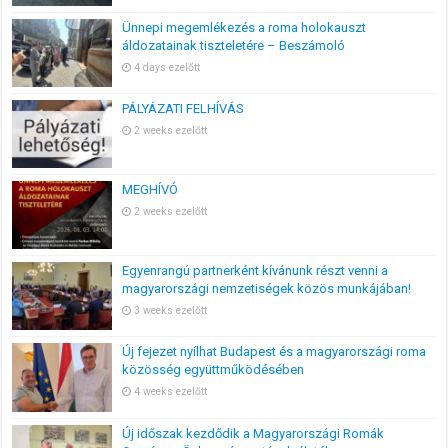
Ünnepi megemlékezés a roma holokauszt
áldozatainak tiszteletére – Beszámoló
4 days ezelőtt
PÁLYÁZATI FELHÍVÁS
2 weeks ezelőtt
MEGHÍVÓ
2 weeks ezelőtt
Egyenrangú partnerként kívánunk részt venni a
magyarországi nemzetiségek közös munkájában!
3 weeks ezelőtt
Új fejezet nyílhat Budapest és a magyarországi roma
közösség együttműködésében
4 weeks ezelőtt
Új időszak kezdődik a Magyarországi Romák