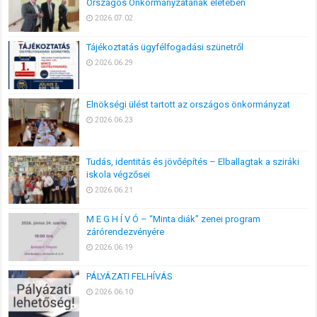
Országos Önkormányzatának életében
2026.07.02
Tájékoztatás ügyfélfogadási szünetről
2026.06.29
Elnökségi ülést tartott az országos önkormányzat
2026.06.23
Tudás, identitás és jövőépítés – Elballagtak a sziráki
iskola végzősei
2026.06.21
M E G H Í V Ó – “Minta diák” zenei program
zárórendezvényére
2026.06.19
PÁLYÁZATI FELHÍVÁS
2026.06.10