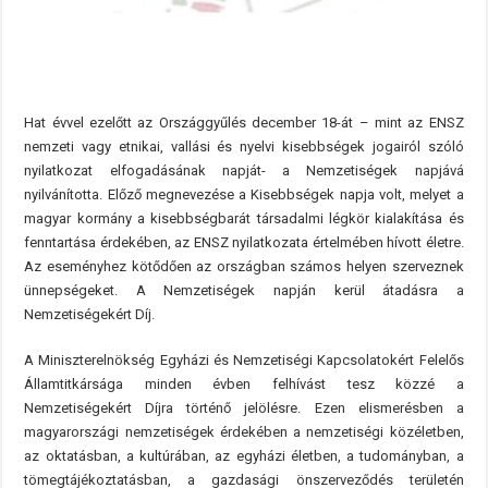
Hat évvel ezelőtt az Országgyűlés december 18-át – mint az ENSZ
nemzeti vagy etnikai, vallási és nyelvi kisebbségek jogairól szóló
nyilatkozat elfogadásának napját- a Nemzetiségek napjává
nyilvánította. Előző megnevezése a Kisebbségek napja volt, melyet a
magyar kormány a kisebbségbarát társadalmi légkör kialakítása és
fenntartása érdekében, az ENSZ nyilatkozata értelmében hívott életre.
Az eseményhez kötődően az országban számos helyen szerveznek
ünnepségeket. A Nemzetiségek napján kerül átadásra a
Nemzetiségekért Díj.
A Miniszterelnökség Egyházi és Nemzetiségi Kapcsolatokért Felelős
Államtitkársága minden évben felhívást tesz közzé a
Nemzetiségekért Díjra történő jelölésre. Ezen elismerésben a
magyarországi nemzetiségek érdekében a nemzetiségi közéletben,
az oktatásban, a kultúrában, az egyházi életben, a tudományban, a
tömegtájékoztatásban, a gazdasági önszerveződés területén