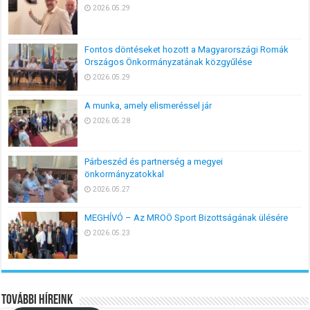
2026.05.29
Fontos döntéseket hozott a Magyarországi Romák
Országos Önkormányzatának közgyűlése
2026.05.29
A munka, amely elismeréssel jár
2026.05.28
Párbeszéd és partnerség a megyei
önkormányzatokkal
2026.05.27
MEGHÍVÓ – Az MROÖ Sport Bizottságának ülésére
2026.05.23
További híreink