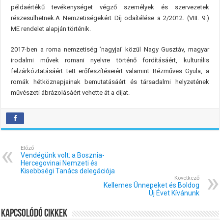
példaértékű tevékenységet végző személyek és szervezetek
részesülhetnek.A Nemzetiségekért Díj odaítélése a 2/2012. (VIII. 9.)
ME rendelet alapján történik.
2017-ben a roma nemzetiség ’nagyjai’ közül Nagy Gusztáv, magyar
irodalmi művek romani nyelvre történő fordításáért, kulturális
felzárkóztatásáért tett erőfeszítéseiért valamint Rézműves Gyula, a
romák hétköznapjainak bemutatásáért és társadalmi helyzetének
művészeti ábrázolásáért vehette át a díjat.
Előző
Vendégünk volt: a Bosznia-
Hercegovinai Nemzeti és
Kisebbségi Tanács delegációja
Következő
Kellemes Ünnepeket és Boldog
Új Évet Kívánunk
Kapcsolódó cikkek