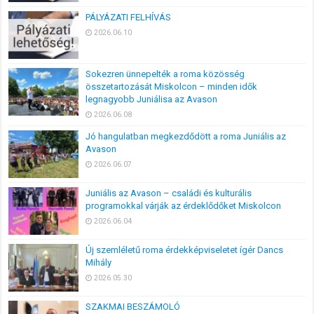
PÁLYÁZATI FELHÍVÁS
2026.06.10
Sokezren ünnepelték a roma közösség
összetartozását Miskolcon – minden idők
legnagyobb Juniálisa az Avason
2026.06.08
Jó hangulatban megkezdődött a roma Juniális az
Avason
2026.06.07
Juniális az Avason – családi és kulturális
programokkal várják az érdeklődőket Miskolcon
2026.06.04
Új szemléletű roma érdekképviseletet ígér Dancs
Mihály
2026.05.30
SZAKMAI BESZÁMOLÓ