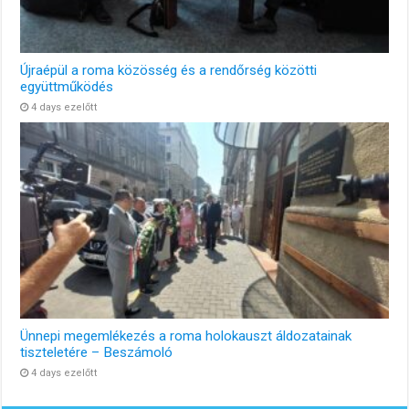
Újraépül a roma közösség és a rendőrség közötti
együttműködés
4 days ezelőtt
Ünnepi megemlékezés a roma holokauszt áldozatainak
tiszteletére – Beszámoló
4 days ezelőtt