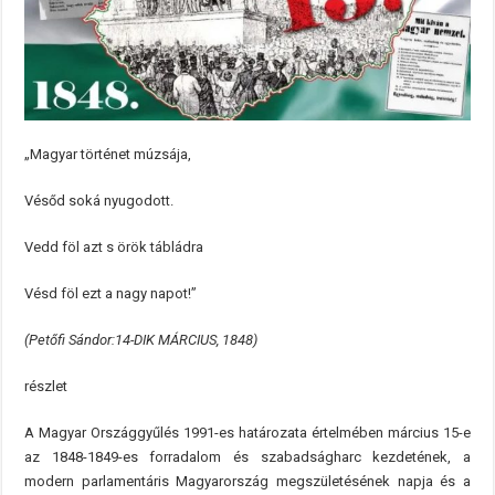
„Magyar történet múzsája,
Vésőd soká nyugodott.
Vedd föl azt s örök tábládra
Vésd föl ezt a nagy napot!”
(Petőfi Sándor:14-DIK MÁRCIUS, 1848)
részlet
A Magyar Országgyűlés 1991-es határozata értelmében március 15-e
az 1848-1849-es forradalom és szabadságharc kezdetének, a
modern parlamentáris Magyarország megszületésének napja és a