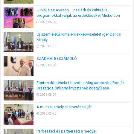
Juniális az Avason – családi és kulturális
programokkal várják az érdeklődőket Miskolcon
2026.06.04
Új szemléletű roma érdekképviseletet ígér Dancs
Mihály
2026.05.30
SZAKMAI BESZÁMOLÓ
2026.05.29
Fontos döntéseket hozott a Magyarországi Romák
Országos Önkormányzatának közgyűlése
2026.05.29
A munka, amely elismeréssel jár
2026.05.28
Párbeszéd és partnerség a megyei