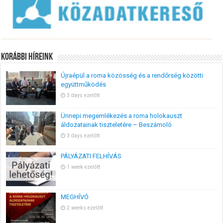
Korábbi Híreink
Újraépül a roma közösség és a rendőrség közötti
együttműködés
3 days ezelőtt
Ünnepi megemlékezés a roma holokauszt
áldozatainak tiszteletére – Beszámoló
3 days ezelőtt
PÁLYÁZATI FELHÍVÁS
1 week ezelőtt
MEGHÍVÓ
2 weeks ezelőtt