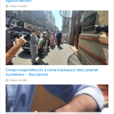
együttműködés
3 days ezelőtt
Ünnepi megemlékezés a roma holokauszt áldozatainak
tiszteletére – Beszámoló
3 days ezelőtt