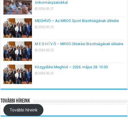
önkormányzatokkal
2026.05.27
MEGHÍVÓ – Az MROÖ Sport Bizottságának ülésére
2026.05.23
M E G H Í V Ó – MROÖ Oktatási Bizottságának ülésére
2026.05.22
Közgyűlési Meghívó – 2026. május 28. 13:00
2026.05.22
További híreink
További híreink