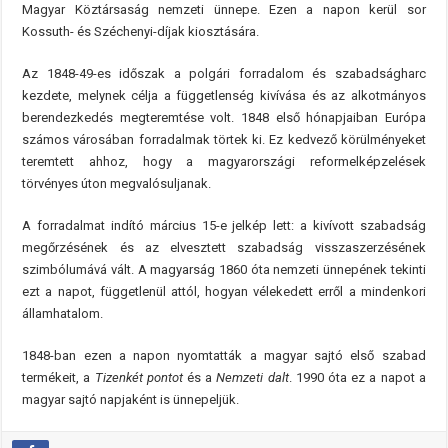
Magyar Köztársaság nemzeti ünnepe. Ezen a napon kerül sor
Kossuth- és Széchenyi-díjak kiosztására.
Az 1848-49-es időszak a polgári forradalom és szabadságharc
kezdete, melynek célja a függetlenség kivívása és az alkotmányos
berendezkedés megteremtése volt. 1848 első hónapjaiban Európa
számos városában forradalmak törtek ki. Ez kedvező körülményeket
teremtett ahhoz, hogy a magyarországi reformelképzelések
törvényes úton megvalósuljanak.
A forradalmat indító március 15-e jelkép lett: a kivívott szabadság
megőrzésének és az elvesztett szabadság visszaszerzésének
szimbólumává vált. A magyarság 1860 óta nemzeti ünnepének tekinti
ezt a napot, függetlenül attól, hogyan vélekedett erről a mindenkori
államhatalom.
1848-ban ezen a napon nyomtatták a magyar sajtó első szabad
termékeit, a
Tizenkét pontot
és a
Nemzeti dalt
. 1990 óta ez a napot a
magyar sajtó napjaként is ünnepeljük.