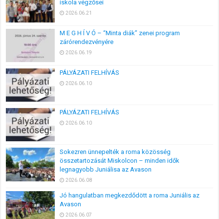
iskola végzősei
2026.06.21
M E G H Í V Ó – “Minta diák” zenei program
zárórendezvényére
2026.06.19
PÁLYÁZATI FELHÍVÁS
2026.06.10
PÁLYÁZATI FELHÍVÁS
2026.06.10
Sokezren ünnepelték a roma közösség
összetartozását Miskolcon – minden idők
legnagyobb Juniálisa az Avason
2026.06.08
Jó hangulatban megkezdődött a roma Juniális az
Avason
2026.06.07