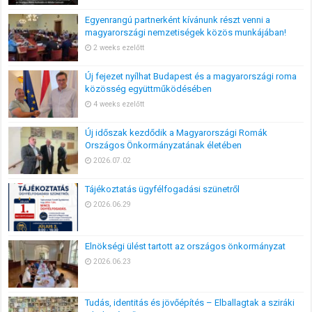
Egyenrangú partnerként kívánunk részt venni a
magyarországi nemzetiségek közös munkájában!
2 weeks ezelőtt
Új fejezet nyílhat Budapest és a magyarországi roma
közösség együttműködésében
4 weeks ezelőtt
Új időszak kezdődik a Magyarországi Romák
Országos Önkormányzatának életében
2026.07.02
Tájékoztatás ügyfélfogadási szünetről
2026.06.29
Elnökségi ülést tartott az országos önkormányzat
2026.06.23
Tudás, identitás és jövőépítés – Elballagtak a sziráki