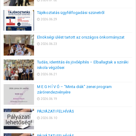
2026.07.02
Tájékoztatás ügyfélfogadási szünetről
2026.06.29
Elnökségi ülést tartott az országos önkormányzat
2026.06.23
Tudás, identitás és jövőépítés – Elballagtak a sziráki
iskola végzősei
2026.06.21
M E G H Í V Ó – “Minta diák” zenei program
zárórendezvényére
2026.06.19
PÁLYÁZATI FELHÍVÁS
2026.06.10
PÁLYÁZATI FELHÍVÁS