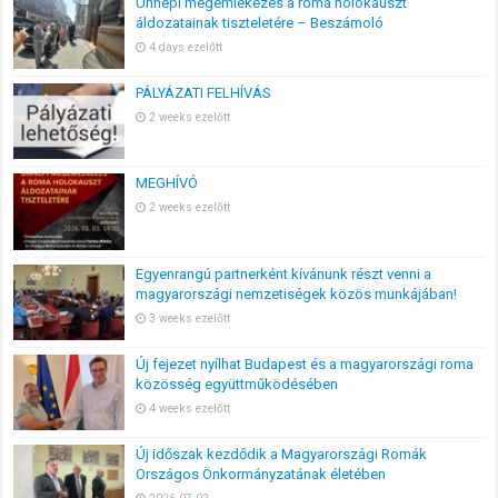
Ünnepi megemlékezés a roma holokauszt
áldozatainak tiszteletére – Beszámoló
4 days ezelőtt
PÁLYÁZATI FELHÍVÁS
2 weeks ezelőtt
MEGHÍVÓ
2 weeks ezelőtt
Egyenrangú partnerként kívánunk részt venni a
magyarországi nemzetiségek közös munkájában!
3 weeks ezelőtt
Új fejezet nyílhat Budapest és a magyarországi roma
közösség együttműködésében
4 weeks ezelőtt
Új időszak kezdődik a Magyarországi Romák
Országos Önkormányzatának életében