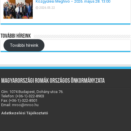
Közgyűlési Meghívó – 2026. május 28. 13:00
2026.05.22
További híreink
További híreink
Magyarországi Romák Országos Önkormányzata
Cím: 1074 Budapest, Dohány utca 76.
Telefon: (+36-1)-322-8903
Fax: (+36-1)-322-8501
Email:
mroo@mroo.hu
Adatkezelési Tájékoztató