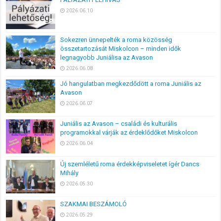
2026.06.10
Sokezren ünnepelték a roma közösség
összetartozását Miskolcon – minden idők
legnagyobb Juniálisa az Avason
2026.06.08
Jó hangulatban megkezdődött a roma Juniális az
Avason
2026.06.07
Juniális az Avason – családi és kulturális
programokkal várják az érdeklődőket Miskolcon
2026.06.04
Új szemléletű roma érdekképviseletet ígér Dancs
Mihály
2026.05.30
SZAKMAI BESZÁMOLÓ
2026.05.29