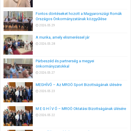
Fontos döntéseket hozott a Magyarországi Romák
Országos Önkormányzatának közgyűlése
2026.05.29
A munka, amely elismeréssel jár
2026.05.28
Párbeszéd és partnerség a megyei
önkormányzatokkal
2026.05.27
MEGHÍVÓ – Az MROÖ Sport Bizottságának ülésére
2026.05.23
M E G H Í V Ó – MROÖ Oktatási Bizottságának ülésére
2026.05.22