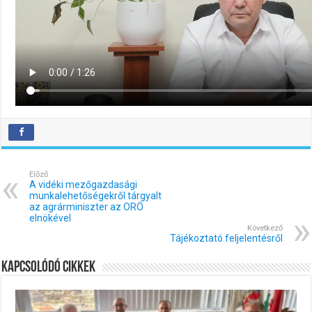
Előző
A vidéki mezőgazdasági
munkalehetőségekről tárgyalt
az agrárminiszter az ORÖ
elnökével
Következő
Tájékoztató feljelentésről
Kapcsolódó cikkek