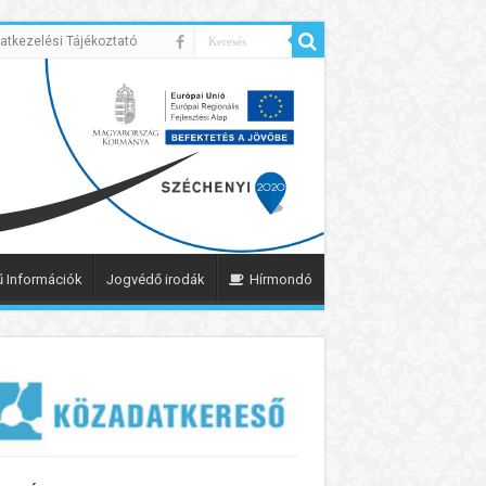
atkezelési Tájékoztató
 Információk
Jogvédő irodák
Hírmondó