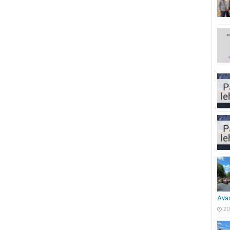
Ava
20