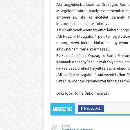
Aláírásgyűjtésbe kezd az Országos Roma
Mozgalom” pártot, amelyhez nemcsak a ma
emberre is, aki az előítélet bármely fo
központjaiban lesznek felállítva.
Az elmúlt hetek eseményeiből látható, hogy a
„Mi Hazánk Mozgalom” párt támogatottság
mozog, ezért farkast kiáltottak egy olyan
elkövető nem roma származású.
Farkas László az Országos Roma Önkormá
kívánnak összegyűjteni a nyár folyamán, ame
Farkas László elnökhelyettes azt is elmond
„Mi Hazánk Mozgalom” párt vezetői ellen. Em
Pintér Sándor belügyminiszter úrhoz személ
Országos Roma Önkormányzat
Facebook
Megosztás
Előző