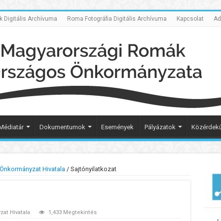
Digitális Archívuma
Roma Fotográfia Digitális Archívuma
Kapcsolat
Ad
Médiatár
Dokumentumok
Események
Pályázatok
Közérdekű
Önkormányzat Hivatala
/
Sajtónyilatkozat
at Hivatala
1,433 Megtekintés