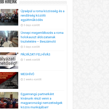
bi Híreink
Újraépül a roma közösség és a
rendőrség közötti
együttműködés
3 days ezelőtt
Ünnepi megemlékezés a roma
holokauszt áldozatainak
tiszteletére – Beszámoló
3 days ezelőtt
PÁLYÁZATI FELHÍVÁS
1 week ezelőtt
MEGHÍVÓ
2 weeks ezelőtt
Egyenrangú partnerként
kívánunk részt venni a
magyarországi nemzetiségek
közös munkájában!