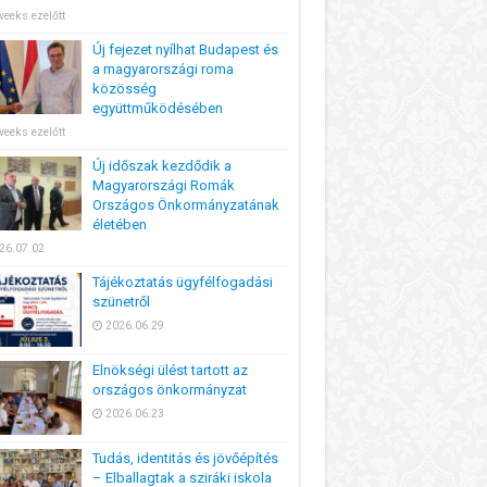
weeks ezelőtt
Új fejezet nyílhat Budapest és
a magyarországi roma
közösség
együttműködésében
weeks ezelőtt
Új időszak kezdődik a
Magyarországi Romák
Országos Önkormányzatának
életében
26.07.02
Tájékoztatás ügyfélfogadási
szünetről
2026.06.29
Elnökségi ülést tartott az
országos önkormányzat
2026.06.23
Tudás, identitás és jövőépítés
– Elballagtak a sziráki iskola