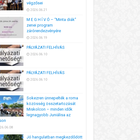
végzősei
2026.06.21
M E G H Í V Ó – “Minta diák”
zenei program
zárórendezvényére
2026.06.19
PÁLYÁZATI FELHÍVÁS
2026.06.10
PÁLYÁZATI FELHÍVÁS
2026.06.10
Sokezren ünnepelték a roma
közösség összetartozását
Miskolcon – minden idők
legnagyobb Juniálisa az
son
26.06.08
Jó hangulatban megkezdődött