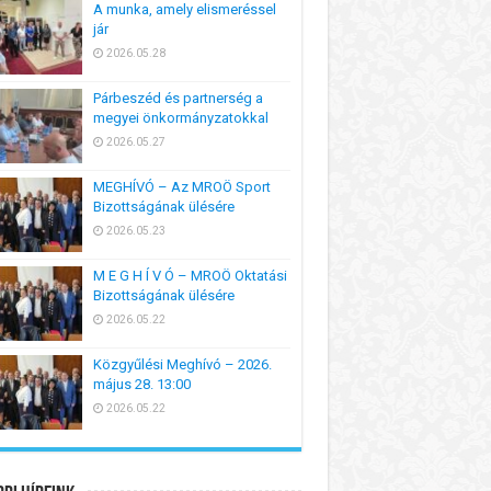
A munka, amely elismeréssel
jár
2026.05.28
Párbeszéd és partnerség a
megyei önkormányzatokkal
2026.05.27
MEGHÍVÓ – Az MROÖ Sport
Bizottságának ülésére
2026.05.23
M E G H Í V Ó – MROÖ Oktatási
Bizottságának ülésére
2026.05.22
Közgyűlési Meghívó – 2026.
május 28. 13:00
2026.05.22