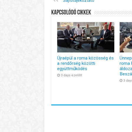
Sajtótájékoztató
Kapcsolódó cikkek
Újraépül a roma közösség és
Ünnep
a rendőrség közötti
roma 
együttműködés
áldoza
Besz
3 days ezelőtt
3 day