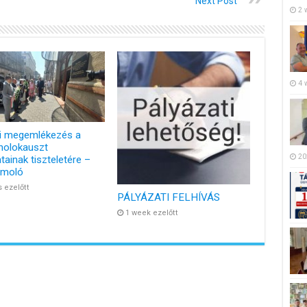
Next Post
2 
4 
i megemlékezés a
holokauszt
20
tainak tiszteletére –
ámoló
s ezelőtt
PÁLYÁZATI FELHÍVÁS
1 week ezelőtt