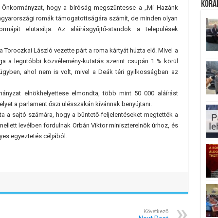
Koráb
 Önkormányzat, hogy a bíróság megszüntesse a „Mi Hazánk
gyarországi romák támogatottságára számít, de minden olyan
rmáját elutasítja. Az aláírásgyűjtő-standok a települések
 Toroczkai László vezette párt a roma kártyát húzta elő. Mivel a
a a legutóbbi közvélemény-kutatás szerint csupán 1 % körül
 ügyben, ahol nem is volt, mivel a Deák téri gyilkosságban az
nyzat elnökhelyettese elmondta, több mint 50 000 aláírást
lyet a parlament őszi ülésszakán kívánnak benyújtani.
ta a sajtó számára, hogy a büntető-feljelentéseket megtették a
ellett levélben fordulnak Orbán Viktor miniszterelnök úrhoz, és
yes egyeztetés céljából.
Következő