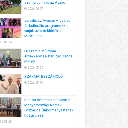
a roma Juniális az Avason
2026.06.07
Juniális az Avason – családi
és kulturális programokkal
várják az érdeklődőket
Miskolcon
26.06.04
Új szemléletű roma
érdekképviseletet ígér Dancs
Mihály
2026.05.30
SZAKMAI BESZÁMOLÓ
2026.05.29
Fontos döntéseket hozott a
Magyarországi Romák
Országos Önkormányzatának
közgyűlése
26.05.29