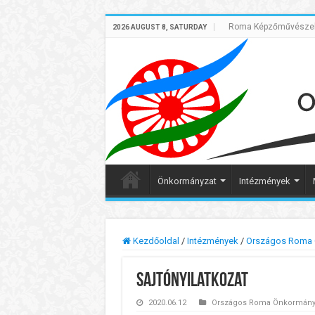
Roma Képzőművészek 
2026 AUGUST 8, SATURDAY
Önkormányzat
Intézmények
Kezdőoldal
/
Intézmények
/
Országos Roma 
Sajtónyilatkozat
2020.06.12
Országos Roma Önkormányz