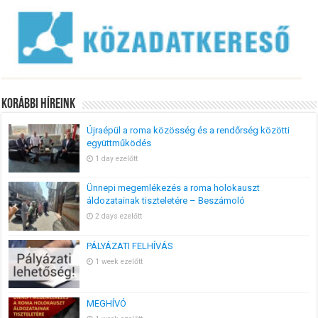
Korábbi Híreink
Újraépül a roma közösség és a rendőrség közötti
együttműködés
1 day ezelőtt
Ünnepi megemlékezés a roma holokauszt
áldozatainak tiszteletére – Beszámoló
2 days ezelőtt
PÁLYÁZATI FELHÍVÁS
1 week ezelőtt
MEGHÍVÓ