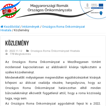
Kezdőoldal
/
Intézmények
/
Országos Roma Önkormányzat
Hivatala
/
Közlemény
Közlemény
2022.11.12
Országos Roma Önkormányzat Hivatala
778 Megtekintés
Az Országos Roma Önkormányzat a Mezőhegyesen történt
incidenssel kapcsolatosan az alábbiakról kívánja tájékoztatni a
széles közvéleményt.
Mindenekelőtt mélységesen megrendülten együttérzésünket kívánjuk
kifejezni az áldozat családja részére, hangsúlyozva, hogy az
Országos Roma Önkormányzat határozottan elítél minden
bűncselekményt elkövetőt függetlenül attól, hogy a roma közösség
tagja, vagy sem.
Az Országos Roma Önkormányzat aggodalmát fejezi ki a 2022.