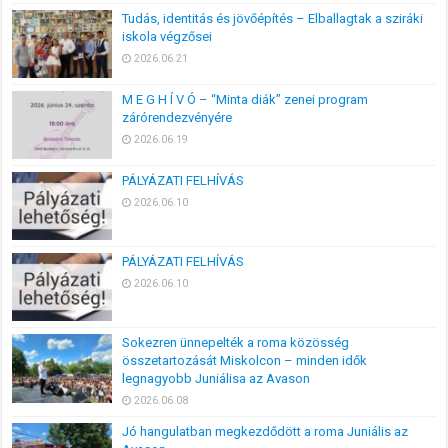
Tudás, identitás és jövőépítés – Elballagtak a sziráki
iskola végzősei
2026.06.21
M E G H Í V Ó – “Minta diák” zenei program
zárórendezvényére
2026.06.19
PÁLYÁZATI FELHÍVÁS
2026.06.10
PÁLYÁZATI FELHÍVÁS
2026.06.10
Sokezren ünnepelték a roma közösség
összetartozását Miskolcon – minden idők
legnagyobb Juniálisa az Avason
2026.06.08
Jó hangulatban megkezdődött a roma Juniális az