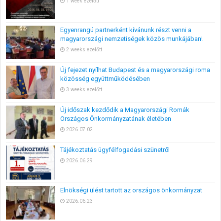
1 week ezelőtt
Egyenrangú partnerként kívánunk részt venni a
magyarországi nemzetiségek közös munkájában!
2 weeks ezelőtt
Új fejezet nyílhat Budapest és a magyarországi roma
közösség együttműködésében
3 weeks ezelőtt
Új időszak kezdődik a Magyarországi Romák
Országos Önkormányzatának életében
2026.07.02
Tájékoztatás ügyfélfogadási szünetről
2026.06.29
Elnökségi ülést tartott az országos önkormányzat
2026.06.23