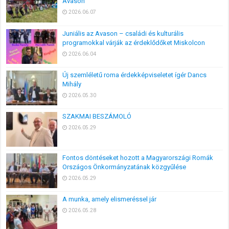
Avason
2026.06.07
Juniális az Avason – családi és kulturális
programokkal várják az érdeklődőket Miskolcon
2026.06.04
Új szemléletű roma érdekképviseletet ígér Dancs
Mihály
2026.05.30
SZAKMAI BESZÁMOLÓ
2026.05.29
Fontos döntéseket hozott a Magyarországi Romák
Országos Önkormányzatának közgyűlése
2026.05.29
A munka, amely elismeréssel jár
2026.05.28