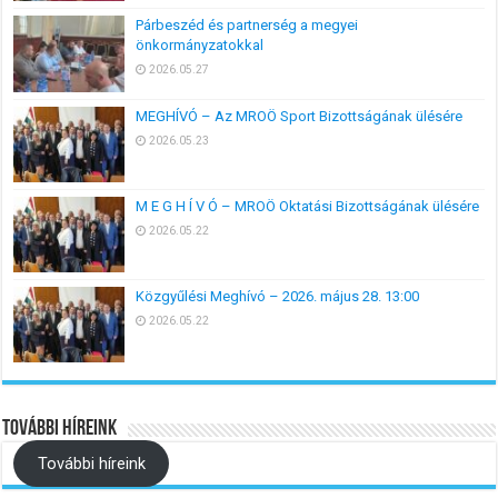
Párbeszéd és partnerség a megyei
önkormányzatokkal
2026.05.27
MEGHÍVÓ – Az MROÖ Sport Bizottságának ülésére
2026.05.23
M E G H Í V Ó – MROÖ Oktatási Bizottságának ülésére
2026.05.22
Közgyűlési Meghívó – 2026. május 28. 13:00
2026.05.22
További híreink
További híreink