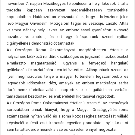
november 7. napján Mezőhegyes településen a helyi lakosok által a
tragédia kapcsán szervezett megemlékezésen történtekkel
kapcsolatban. Határozottan visszautasítjuk, hogy a helyszínen jelen
lévő Magyar Önvédelmi Mozgalom tagjai és vezetője, László Attila
valamint néhány helyi lakos az emberöléssel gyanúsított elkövető
házához vonulhatott, és ott egy álláspontunk szerint nyíltan
cigányellenes demonstrációt tarthattak.
Az Országos Roma Önkormányzat megdöbbenten értesült a
helyszínére kiérkező rendőrök szükséges és jogszerű intézkedéseket
elmulasztó magatartásáról, ugyanis a fenyegető hangulatú
gyülekezés feloszlatására nem intézkedtek. Álláspontunk szerint az
ilyen megmozdulás ténye a magyar történelem legszomorúbb és
legvadabb időszakait idézi, amelyek az emberi méltóságot sárba
tipró nemzeti-etnikai-vallási csoportok elleni gátlástalan verbális
támadással kezdődtek, és emberéletek kioltásával végződtek.
Az Országos Roma Önkormányzat értetlenül szemléli az események
sorozatában annak hiányát, hogy a Magyar Országgyűlés roma
származását nyíltan valló és a roma közösséghez tartozását vállaló
képviselői a fenti eset kapcsán egyetlen gondolatot, nyilatkozatot
sem tartottak érdemesnek a széles közvéleménnyel megosztani.