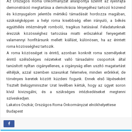
Az Országos Roma Önkormányzat álláspontja szerint az ilyesfajta
demonstráció megtartása a demokrácia lényegéhez tartozó közrend
és köznyugalom jelentős mértékű támadását hordozza magában,
szükségképpen a helyi roma kisebbség ellen irányuló, a békés
együttélés intézményét romboló, tragikus hatásával. Feladatunknak
érezzük közösséghez tartozása miatti erőszakkal fenyegetett
valamennyi honfitársunk mellett kiállást, különösen, ha az érintett
roma közösséghez tartozik.
A roma közösséget is érintő, azonban konkrét roma személyeket
érintő szélsőséges nézeteket valló társadalmi csoportok által
tanúsított nyíltan cigányellenes, a cigányság ellen uszító magatartást
elítéljük, azzal szemben szavunkat felemelve, minden erőnkkel, de
törvényes keretek között küzdeni fogunk. Ennek első lépéseként
Tisztelt Belügyminiszter Urat levélben kértük, hogy az ügyet soron
kívül kivizsgálni, és a szükséges intézkedéseket megtenni
szíveskedjen.
Lakatos Oszkár, Országos Roma Önkormányzat elnökhelyettese
Budapest