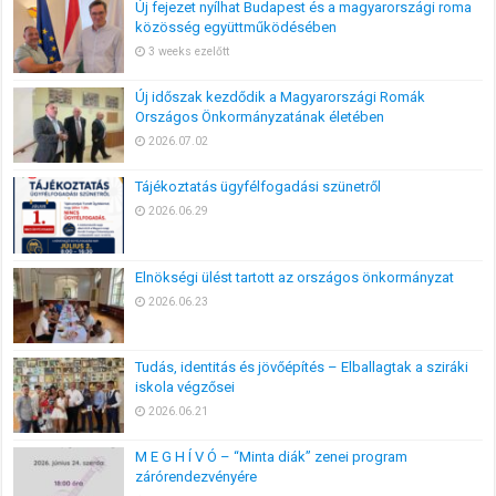
Új fejezet nyílhat Budapest és a magyarországi roma
közösség együttműködésében
3 weeks ezelőtt
Új időszak kezdődik a Magyarországi Romák
Országos Önkormányzatának életében
2026.07.02
Tájékoztatás ügyfélfogadási szünetről
2026.06.29
Elnökségi ülést tartott az országos önkormányzat
2026.06.23
Tudás, identitás és jövőépítés – Elballagtak a sziráki
iskola végzősei
2026.06.21
M E G H Í V Ó – “Minta diák” zenei program
zárórendezvényére