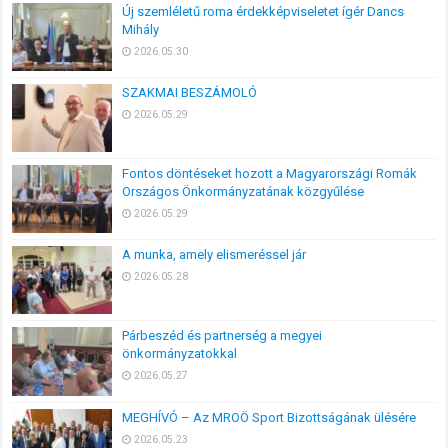
Új szemléletű roma érdekképviseletet ígér Dancs
Mihály
2026.05.30
SZAKMAI BESZÁMOLÓ
2026.05.29
Fontos döntéseket hozott a Magyarországi Romák
Országos Önkormányzatának közgyűlése
2026.05.29
A munka, amely elismeréssel jár
2026.05.28
Párbeszéd és partnerség a megyei
önkormányzatokkal
2026.05.27
MEGHÍVÓ – Az MROÖ Sport Bizottságának ülésére
2026.05.23