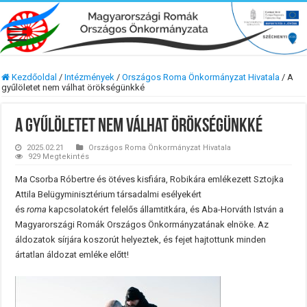
Kezdőoldal
/
Intézmények
/
Országos Roma Önkormányzat Hivatala
/
A
gyűlöletet nem válhat örökségünkké
A gyűlöletet nem válhat örökségünkké
2025.02.21
Országos Roma Önkormányzat Hivatala
929 Megtekintés
Ma Csorba Róbertre és ötéves kisfiára, Robikára emlékezett Sztojka
Attila Belügyminisztérium társadalmi esélyekért
és
roma
kapcsolatokért felelős államtitkára, és Aba-Horváth István a
Magyarországi Romák Országos Önkormányzatának elnöke. Az
áldozatok sírjára koszorút helyeztek, és fejet hajtottunk minden
ártatlan áldozat emléke előtt!