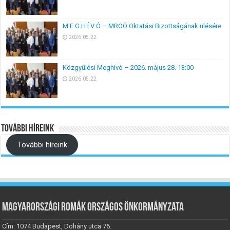
M E G H Í V Ó – MROÖ Oktatási Bizottságának ülésére
2026.05.22
Közgyűlési Meghívó – 2026. május 28. 13:00
2026.05.22
További híreink
További híreink
Magyarországi Romák Országos Önkormányzata
Cím: 1074 Budapest, Dohány utca 76.