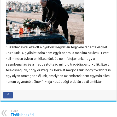
“Tizenhat évvel ezelőtt a gyűlölet kegyetlen fegyvere ragadta el őket
közölünk. A gyűlölet soha nem egyik napról a másikra születik. Ezért
kell minden évben emlékeznünk és nem felejtenünk, hogy a
szembenállás és a megosztottság mindig tragédiába torkollik! Ezért
felelősségünk, hogy országunk békéjét megőrizzük, hogy továbbra is
egy olyan országban éljünk, amelyben az emberek nem egymás ellen,
hanem egymásért élnek!” – írja közösségi oldalán az államtiktár.
Előző
Elnöki beszéd