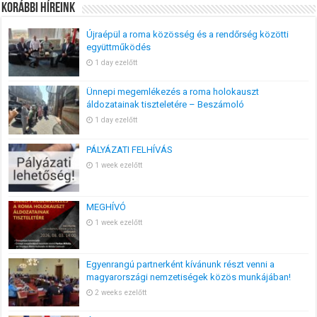
Korábbi Híreink
Újraépül a roma közösség és a rendőrség közötti
együttműködés
1 day ezelőtt
Ünnepi megemlékezés a roma holokauszt
áldozatainak tiszteletére – Beszámoló
1 day ezelőtt
PÁLYÁZATI FELHÍVÁS
1 week ezelőtt
MEGHÍVÓ
1 week ezelőtt
Egyenrangú partnerként kívánunk részt venni a
magyarországi nemzetiségek közös munkájában!
2 weeks ezelőtt