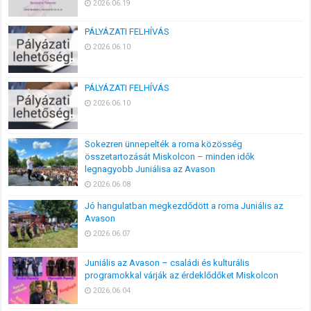
2026.06.19
PÁLYÁZATI FELHÍVÁS
2026.06.10
PÁLYÁZATI FELHÍVÁS
2026.06.10
Sokezren ünnepelték a roma közösség
összetartozását Miskolcon – minden idők
legnagyobb Juniálisa az Avason
2026.06.08
Jó hangulatban megkezdődött a roma Juniális az
Avason
2026.06.07
Juniális az Avason – családi és kulturális
programokkal várják az érdeklődőket Miskolcon
2026.06.04