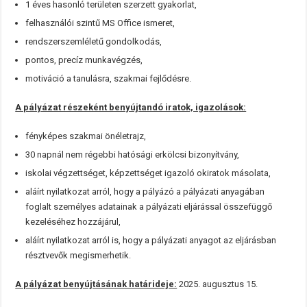
1 éves hasonló területen szerzett gyakorlat,
felhasználói szintű MS Office ismeret,
rendszerszemléletű gondolkodás,
pontos, precíz munkavégzés,
motiváció a tanulásra, szakmai fejlődésre.
A pályázat részeként benyújtandó iratok, igazolások:
fényképes szakmai önéletrajz,
30 napnál nem régebbi hatósági erkölcsi bizonyítvány,
iskolai végzettséget, képzettséget igazoló okiratok másolata,
aláírt nyilatkozat arról, hogy a pályázó a pályázati anyagában
foglalt személyes adatainak a pályázati eljárással összefüggő
kezeléséhez hozzájárul,
aláírt nyilatkozat arról is, hogy a pályázati anyagot az eljárásban
résztvevők megismerhetik.
A pályázat benyújtásának határideje:
2025. augusztus 15.