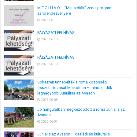
M E G H Í V Ó – “Minta diák” zenei program
zárórendezvényére
2026.06.19
PÁLYÁZATI FELHÍVÁS
2026.06.10
PÁLYÁZATI FELHÍVÁS
2026.06.10
Sokezren ünnepelték a roma közösség
összetartozását Miskolcon – minden idők
legnagyobb Juniálisa az Avason
2026.06.08
Jó hangulatban megkezdődött a roma Juniális az
Avason
2026.06.07
Juniális az Avason – családi és kulturális