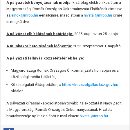
A pályázatok benyújtásának módja:
kizárólag elektronikus úton a
Magyarországi Romák Országos Önkormányzata Elnökének címezve
az
elnok@mroo.hu
e-mailcímre, másolatban a
hivatal@mroo.hu
címre
is megküldve.
A pályázat elbírálásának határideje:
2025. augusztus 25. napja.
A munkakör betöltésének időpontja:
2025. szeptember 1. napjától.
A pályázati felhívás közzétételének helye:
Magyarországi Romák Országos Önkormányzata honlapján és a
közösségi média felületén,
Közszolgálati Állásportálon, a
https://kozszolgallas.ksz.gov.hu/
oldalon.
A pályázati kiírással kapcsolatosan további tájékoztatást Nagy Zsolt,
a Magyarországi Romák Országos Önkormányzatának Hivatala
hivatalvezetője nyújt az alábbi e-mail címen:
hivatal@mroo.hu