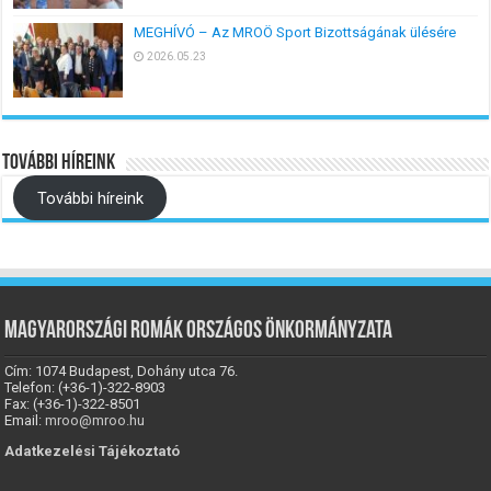
MEGHÍVÓ – Az MROÖ Sport Bizottságának ülésére
2026.05.23
További híreink
További híreink
Magyarországi Romák Országos Önkormányzata
Cím: 1074 Budapest, Dohány utca 76.
Telefon: (+36-1)-322-8903
Fax: (+36-1)-322-8501
Email:
mroo@mroo.hu
Adatkezelési Tájékoztató