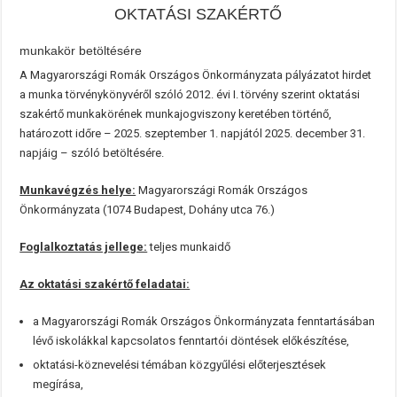
OKTATÁSI SZAKÉRTŐ
munkakör betöltésére
A Magyarországi Romák Országos Önkormányzata pályázatot hirdet
a munka törvénykönyvéről szóló 2012. évi I. törvény szerint oktatási
szakértő munkakörének munkajogviszony keretében történő,
határozott időre – 2025. szeptember 1. napjától 2025. december 31.
napjáig – szóló betöltésére.
Munkavégzés helye:
Magyarországi Romák Országos
Önkormányzata (1074 Budapest, Dohány utca 76.)
Foglalkoztatás jellege:
teljes munkaidő
Az oktatási szakértő feladatai:
a Magyarországi Romák Országos Önkormányzata fenntartásában
lévő iskolákkal kapcsolatos fenntartói döntések előkészítése,
oktatási-köznevelési témában közgyűlési előterjesztések
megírása,