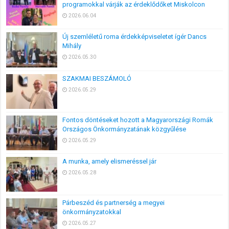
programokkal várják az érdeklődőket Miskolcon
2026.06.04
Új szemléletű roma érdekképviseletet ígér Dancs
Mihály
2026.05.30
SZAKMAI BESZÁMOLÓ
2026.05.29
Fontos döntéseket hozott a Magyarországi Romák
Országos Önkormányzatának közgyűlése
2026.05.29
A munka, amely elismeréssel jár
2026.05.28
Párbeszéd és partnerség a megyei
önkormányzatokkal
2026.05.27