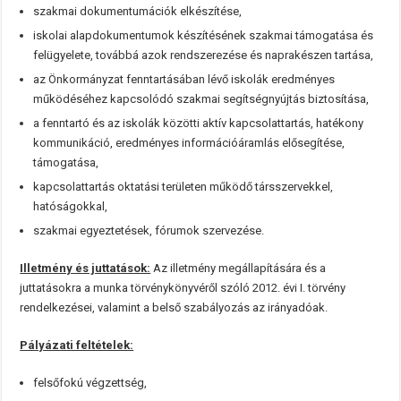
szakmai dokumentumációk elkészítése,
iskolai alapdokumentumok készítésének szakmai támogatása és
felügyelete, továbbá azok rendszerezése és naprakészen tartása,
az Önkormányzat fenntartásában lévő iskolák eredményes
működéséhez kapcsolódó szakmai segítségnyújtás biztosítása,
a fenntartó és az iskolák közötti aktív kapcsolattartás, hatékony
kommunikáció, eredményes információáramlás elősegítése,
támogatása,
kapcsolattartás oktatási területen működő társszervekkel,
hatóságokkal,
szakmai egyeztetések, fórumok szervezése.
Illetmény és juttatások:
Az illetmény megállapítására és a
juttatásokra a munka törvénykönyvéről szóló 2012. évi I. törvény
rendelkezései, valamint a belső szabályozás az irányadóak.
Pályázati feltételek:
felsőfokú végzettség,