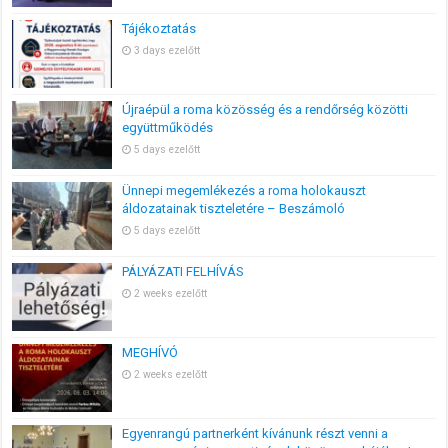
Tájékoztatás
3 days ezelőtt
Újraépül a roma közösség és a rendőrség közötti
együttműködés
5 days ezelőtt
Ünnepi megemlékezés a roma holokauszt
áldozatainak tiszteletére – Beszámoló
5 days ezelőtt
PÁLYÁZATI FELHÍVÁS
2 weeks ezelőtt
MEGHÍVÓ
2 weeks ezelőtt
Egyenrangú partnerként kívánunk részt venni a