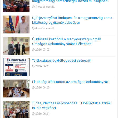
magyarországi nemzetiségek közös munkájában!
3 weeks ezelőtt
Új fejezet nyílhat Budapest és a magyarországi roma
közösség együttműködésében
4 weeks ezelőtt
Új időszak kezdődik a Magyarországi Romák
Országos Önkormányzatának életében
2026.07.02
Tájékoztatás ügyfélfogadási szünetről
2026.06.29
Elnökségi ülést tartott az országos önkormányzat
2026.06.23
Tudás, identitás és jövőépítés – Elballagtak a sziráki
iskola végzősei
2026.06.21