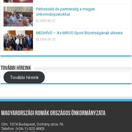
Párbeszéd és partnerség a megyei
önkormányzatokkal
2026.05.27
MEGHÍVÓ – Az MROÖ Sport Bizottságának ülésére
2026.05.23
További híreink
További híreink
Magyarországi Romák Országos Önkormányzata
Cím: 1074 Budapest, Dohány utca 76.
Telefon: (+36-1)-322-8903