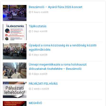
Beszámoló – Apáról fiúra 2026 koncert
9 hours ezelőtt
Tájékoztatás
2 days ezelőtt
Újraépül a roma közösség és a rendőrség közötti
együttműködés
4 days ezelőtt
Ünnepi megemlékezés a roma holokauszt
áldozatainak tiszteletére – Beszámoló
4 days ezelőtt
PÁLYÁZATI FELHÍVÁS
2 weeks ezelőtt
MEGHÍVÓ