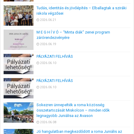
Tudás, identitás és jövőépítés – Elballagtak a sziráki
iskola végzősei
2026.06.21
M E G H Í V Ó – “Minta diák” zenei program
zárórendezvényére
2026.06.19
PÁLYÁZATI FELHÍVÁS
2026.06.10
PÁLYÁZATI FELHÍVÁS
2026.06.10
Sokezren ünnepelték a roma közösség
összetartozását Miskolcon – minden idők
legnagyobb Juniálisa az Avason
2026.06.08
Jó hangulatban megkezdődött a roma Juniális az