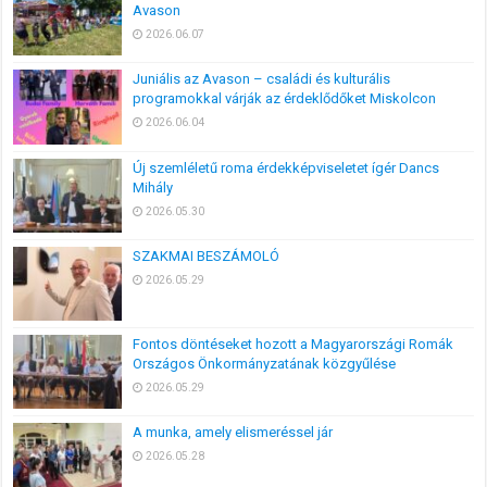
Avason
2026.06.07
Juniális az Avason – családi és kulturális
programokkal várják az érdeklődőket Miskolcon
2026.06.04
Új szemléletű roma érdekképviseletet ígér Dancs
Mihály
2026.05.30
SZAKMAI BESZÁMOLÓ
2026.05.29
Fontos döntéseket hozott a Magyarországi Romák
Országos Önkormányzatának közgyűlése
2026.05.29
A munka, amely elismeréssel jár
2026.05.28