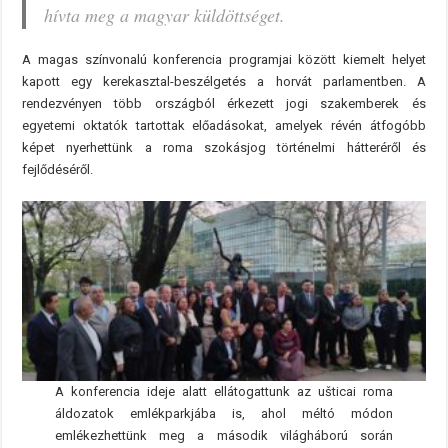
hívta meg a magyar küldöttséget.
A magas színvonalú konferencia programjai között kiemelt helyet
kapott egy kerekasztal-beszélgetés a horvát parlamentben. A
rendezvényen több országból érkezett jogi szakemberek és
egyetemi oktatók tartottak előadásokat, amelyek révén átfogóbb
képet nyerhettünk a roma szokásjog történelmi hátteréről és
fejlődéséről.
A konferencia ideje alatt ellátogattunk az ušticai roma
áldozatok emlékparkjába is, ahol méltó módon
emlékezhettünk meg a második világháború során