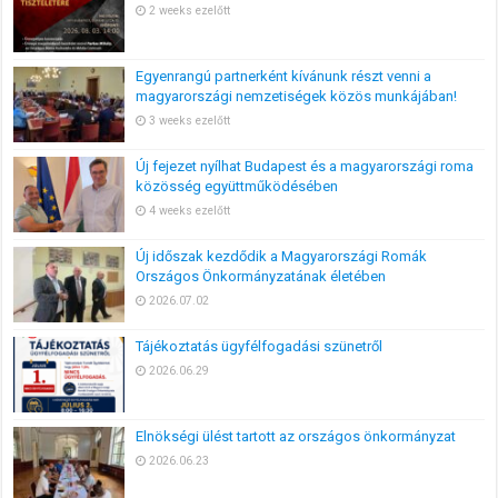
2 weeks ezelőtt
Egyenrangú partnerként kívánunk részt venni a
magyarországi nemzetiségek közös munkájában!
3 weeks ezelőtt
Új fejezet nyílhat Budapest és a magyarországi roma
közösség együttműködésében
4 weeks ezelőtt
Új időszak kezdődik a Magyarországi Romák
Országos Önkormányzatának életében
2026.07.02
Tájékoztatás ügyfélfogadási szünetről
2026.06.29
Elnökségi ülést tartott az országos önkormányzat
2026.06.23