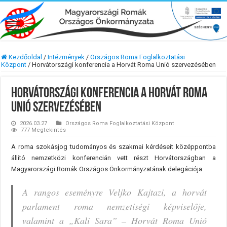
Kezdőoldal
/
Intézmények
/
Országos Roma Foglalkoztatási
Központ
/
Horvátországi konferencia a Horvát Roma Unió szervezésében
Horvátországi konferencia a Horvát Roma
Unió szervezésében
2026.03.27
Országos Roma Foglalkoztatási Központ
777 Megtekintés
A roma szokásjog tudományos és szakmai kérdéseit középpontba
állító nemzetközi konferencián vett részt Horvátországban a
Magyarországi Romák Országos Önkormányzatának delegációja.
A rangos eseményre Veljko Kajtazi, a horvát
parlament roma nemzetiségi képviselője,
valamint a „Kali Sara” – Horvát Roma Unió