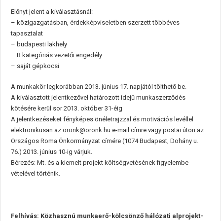
Előnyt jelent a kiválasztásnál:
– közigazgatásban, érdekképviseletben szerzett többéves
tapasztalat
– budapesti lakhely
– B kategóriás vezetői engedély
– saját gépkocsi
A munkakör legkorábban 2013. június 17. napjától tölthető be.
A kiválasztott jelentkezővel határozott idejű munkaszerződés
kötésére kerül sor 2013. október 31-éig
A jelentkezéseket fényképes önéletrajzzal és motivációs levéllel
elektronikusan az oronk@oronk.hu e-mail címre vagy postai úton az
Országos Roma Önkormányzat címére (1074 Budapest, Dohány u.
76.) 2013. június 10-ig várjuk.
Bérezés: Mt. és a kiemelt projekt költségvetésének figyelembe
vételével történik.
Felhívás: Közhasznú munkaerő-kölcsönző hálózati alprojekt-