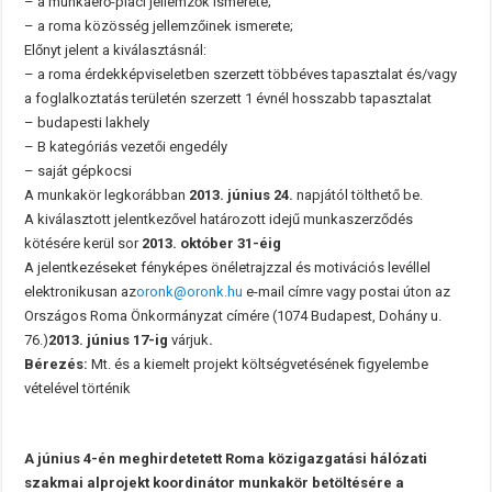
– a munkaerő-piaci jellemzők ismerete;
– a roma közösség jellemzőinek ismerete;
Előnyt jelent a kiválasztásnál:
– a roma érdekképviseletben szerzett többéves tapasztalat és/vagy
a foglalkoztatás területén szerzett 1 évnél hosszabb tapasztalat
– budapesti lakhely
– B kategóriás vezetői engedély
– saját gépkocsi
A munkakör legkorábban
2013. június 24.
napjától tölthető be.
A kiválasztott jelentkezővel határozott idejű munkaszerződés
kötésére kerül sor
2013. október 31-éig
A jelentkezéseket fényképes önéletrajzzal és motivációs levéllel
elektronikusan az
oronk@oronk.hu
e-mail címre vagy postai úton az
Országos Roma Önkormányzat címére (1074 Budapest, Dohány u.
76.)
2013. június 17-ig
várjuk
.
Bérezés:
Mt. és a kiemelt projekt költségvetésének figyelembe
vételével történik
A június 4-én meghirdetetett Roma közigazgatási hálózati
szakmai alprojekt koordinátor munkakör betöltésére a