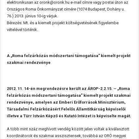
elektronikusan az oronk@oronk.hu e-mail címre vagy postai úton az
Országos Roma Önkormányzat címére (1074 Budapest, Dohány u.
76.) 2013. június 10-ig várjuk.
Bérezés: Mt. és a kiemelt projekt költségvetésének figyelembe
vételével történik.
A „Roma felzárkózás módszertani támogatása” kiemelt projekt
szakmai rendezvénye
2012. 11. 14-én megrendezésre került az ÁROP-2.2.15. – „Roma
felzárkózás módszertani támogatása” kiemelt projekt szakmai
rendezvénye, amelyen az Emberi Erőforrások Minisztérium,
Társadalmi Felzárkózásért Felelős Államtitkárság képviselői
illetve a Türr István Képző és Kutató Intézet is képviselte magát.
A több mint száz meghívott vendég között jelen voltak a kiválasztott
koordinátorok és szakmai asszisztensek, továbbá az ORÖ megyei