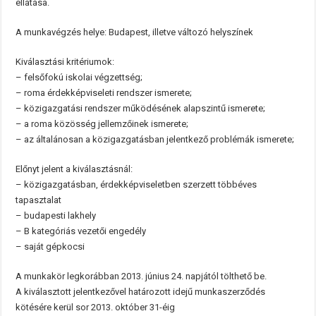
ellátása.
A munkavégzés helye: Budapest, illetve változó helyszínek
Kiválasztási kritériumok:
– felsőfokú iskolai végzettség;
– roma érdekképviseleti rendszer ismerete;
– közigazgatási rendszer működésének alapszintű ismerete;
– a roma közösség jellemzőinek ismerete;
– az általánosan a közigazgatásban jelentkező problémák ismerete;
Előnyt jelent a kiválasztásnál:
– közigazgatásban, érdekképviseletben szerzett többéves
tapasztalat
– budapesti lakhely
– B kategóriás vezetői engedély
– saját gépkocsi
A munkakör legkorábban 2013. június 24. napjától tölthető be.
A kiválasztott jelentkezővel határozott idejű munkaszerződés
kötésére kerül sor 2013. október 31-éig