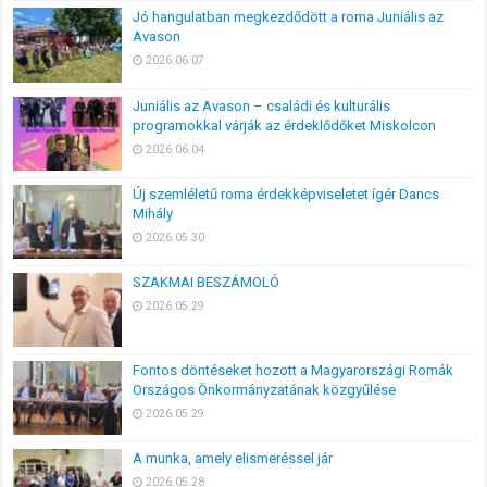
Jó hangulatban megkezdődött a roma Juniális az
Avason
2026.06.07
Juniális az Avason – családi és kulturális
programokkal várják az érdeklődőket Miskolcon
2026.06.04
Új szemléletű roma érdekképviseletet ígér Dancs
Mihály
2026.05.30
SZAKMAI BESZÁMOLÓ
2026.05.29
Fontos döntéseket hozott a Magyarországi Romák
Országos Önkormányzatának közgyűlése
2026.05.29
A munka, amely elismeréssel jár
2026.05.28