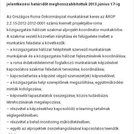
jelentkezési határidőt meghosszabbítottuk 2013.június 17-ig
Az Országos Roma Önkormányzat munkatársat keres az ÁROP
2.2.15-2012-2012-0001 számú kiemelt projektjébe roma
közigazgatási hálózati szakmai alprojekt-koordinátor munkakörbe.
A szakmai vezető közvetlen irányítása és felügyelete mellett a
munkatárs feladatai a következők:
– a közigazgatási hálózat felépítését szervező munkatársak
munkájának és a közigazgatási hálózat fejlesztésének koordinálása;
– a roma érdekvédelemmel foglalkozó munkatársak képzésével
kapcsolatos szakmai feladatok tervezése, koordinálása;
– kapcsolattartás a képzést végző szervezet(ek) képviselőivel;
– a közigazgatás helyi szereplőinek megszólítása, együttműködési
minták kidolgozása;
– képviselői tapasztalatok összegzése, közös tudásbázis
létrehozásának megalapozása;
– részvétel a képzésekhez kapcsolódó e-learning tartalmak
véglegesítésében;
– részvétel a belső monitoring működtetésében;
– egyéb az alprojektek összehangolásával kapcsolatos teendők