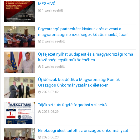
MEGHÍVÓ
1 week ezelőtt
Egyenrangú partnerként kívánunk részt venni a
magyarországi nemzetiségek közös munkájában!
2 weeks ezelőtt
Új fejezet nyílhat Budapest és a magyarországi roma
közösség együttműködésében
3 weeks ezelőtt
Új időszak kezdődik a Magyarországi Romák
Országos Önkormányzatának életében
2026.07.02
Tájékoztatás ügyfélfogadási szünetről
2026.06.29
Elnökségi ülést tartott az országos önkormányzat
2026.06.23