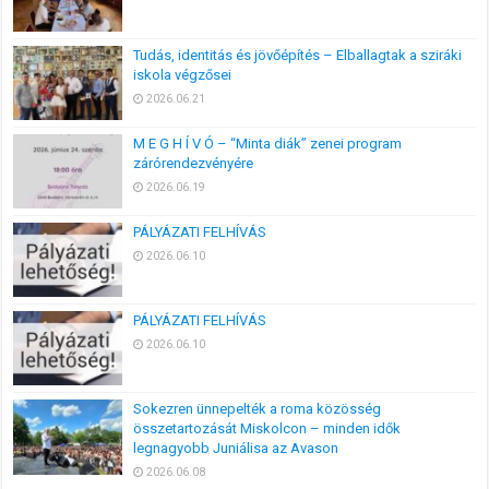
Tudás, identitás és jövőépítés – Elballagtak a sziráki
iskola végzősei
2026.06.21
M E G H Í V Ó – “Minta diák” zenei program
zárórendezvényére
2026.06.19
PÁLYÁZATI FELHÍVÁS
2026.06.10
PÁLYÁZATI FELHÍVÁS
2026.06.10
Sokezren ünnepelték a roma közösség
összetartozását Miskolcon – minden idők
legnagyobb Juniálisa az Avason
2026.06.08