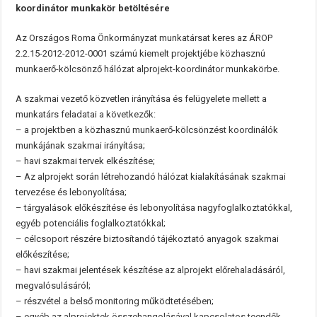
koordinátor munkakör betöltésére
Az Országos Roma Önkormányzat munkatársat keres az ÁROP
2.2.15-2012-2012-0001 számú kiemelt projektjébe közhasznú
munkaerő-kölcsönző hálózat alprojekt-koordinátor munkakörbe.
A szakmai vezető közvetlen irányítása és felügyelete mellett a
munkatárs feladatai a következők:
– a projektben a közhasznú munkaerő-kölcsönzést koordinálók
munkájának szakmai irányítása;
– havi szakmai tervek elkészítése;
– Az alprojekt során létrehozandó hálózat kialakításának szakmai
tervezése és lebonyolítása;
– tárgyalások előkészítése és lebonyolítása nagyfoglalkoztatókkal,
egyéb potenciális foglalkoztatókkal;
– célcsoport részére biztosítandó tájékoztató anyagok szakmai
előkészítése;
– havi szakmai jelentések készítése az alprojekt előrehaladásáról,
megvalósulásáról;
– részvétel a belső monitoring működtetésében;
– egyéb az alprojektek összehangolásával kapcsolatos teendők