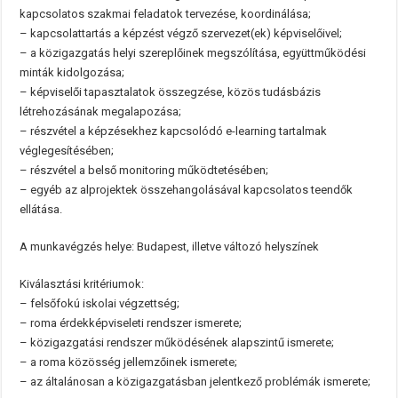
kapcsolatos szakmai feladatok tervezése, koordinálása;
– kapcsolattartás a képzést végző szervezet(ek) képviselőivel;
– a közigazgatás helyi szereplőinek megszólítása, együttműködési
minták kidolgozása;
– képviselői tapasztalatok összegzése, közös tudásbázis
létrehozásának megalapozása;
– részvétel a képzésekhez kapcsolódó e-learning tartalmak
véglegesítésében;
– részvétel a belső monitoring működtetésében;
– egyéb az alprojektek összehangolásával kapcsolatos teendők
ellátása.
A munkavégzés helye: Budapest, illetve változó helyszínek
Kiválasztási kritériumok:
– felsőfokú iskolai végzettség;
– roma érdekképviseleti rendszer ismerete;
– közigazgatási rendszer működésének alapszintű ismerete;
– a roma közösség jellemzőinek ismerete;
– az általánosan a közigazgatásban jelentkező problémák ismerete;