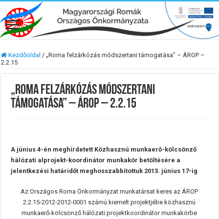
Kezdőoldal
/
„Roma felzárkózás módszertani támogatása” – ÁROP –
2.2.15
„Roma felzárkózás módszertani
támogatása” – ÁROP – 2.2.15
A június 4-én meghirdetett Közhasznú munkaerő-kölcsönző
hálózati alprojekt-koordinátor munkakör betöltésére a
jelentkezési határidőt meghosszabbítottuk 2013. június 17-ig
Az Országos Roma Önkormányzat munkatársat keres az ÁROP
2.2.15-2012-2012-0001 számú kiemelt projektjébe közhasznú
munkaerő-kölcsönző hálózati projektkoordinátor munkakörbe