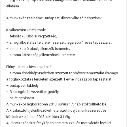
ellátása.
A munkavégzés helye: Budapest, illetve változó helyszínek
Kiválasztási kritériumok:
– felsőfokú iskolai végzettség;
– a foglalkoztatás területén szerzett legalább 1 éves tapasztalat;
– a munkaerő-piaci jellemzők ismerete;
– a roma közösség jellemzőinek ismerete;
Előnyt jelent a kiválasztásnál:
– a roma érdekképviseletben szerzett többéves tapasztalat és/vagy
a foglalkoztatás területén szerzett 1 évnél hosszabb tapasztalat
– budapesti lakhely
– B kategóriás vezetői engedély
– saját gépkocsi
A munkakör legkorábban 2013. június 17. napjától tölthető be.
A kiválasztott jelentkezővel határozott idejű munkaszerződés
kötésére kerül sor 2013. október 31-éig
A jelentkezéseket fényképes önéletrajzzal és motivációs levéllel