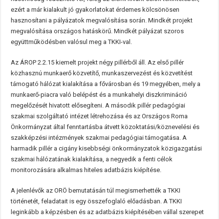
ezért a már kialakult jó gyakorlatokat érdemes kölcsönösen
hasznosítani a pályázatok megvalósítása során. Mindkét projekt
megvalósítása országos hatáskörű. Mindkét pályázat szoros
együttműködésben valósul meg a TKKI-val.
Az ÁROP 2.2.15 kiemelt projekt négy pillérből áll. Az első pillér
közhasznú munkaerő közvetítő, munkaszervezést és közvetítést
támogató hálózat kialakítása a fővárosban és 19 megyében, mely a
munkaerő-piacra való belépést és a munkahelyi diszkrimináció
megelőzését hivatott elősegíteni. A második pillér pedagógiai
szakmai szolgáltató intézet létrehozása és az Országos Roma
Önkormányzat által fenntartásba átvett közoktatási/köznevelési és
szakképzési intézmények szakmai pedagógiai támogatása. A
harmadik pillér a cigány kisebbségi önkormányzatok közigazgatási
szakmai hálózatának kialakítása, a negyedik a fenti célok
monitorozására alkalmas hiteles adatbázis kiépítése.
A jelenlévők az ORÖ bemutatásán túl megismerhették a TKKI
történetét, feladatait is egy összefoglaló előadásban. A TKKI
leginkább a képzésben és az adatbázis kiépítésében vállal szerepet