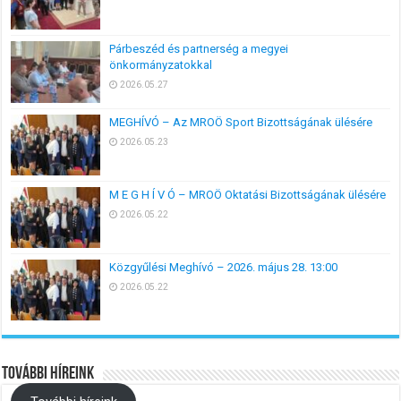
Párbeszéd és partnerség a megyei
önkormányzatokkal
2026.05.27
MEGHÍVÓ – Az MROÖ Sport Bizottságának ülésére
2026.05.23
M E G H Í V Ó – MROÖ Oktatási Bizottságának ülésére
2026.05.22
Közgyűlési Meghívó – 2026. május 28. 13:00
2026.05.22
További híreink