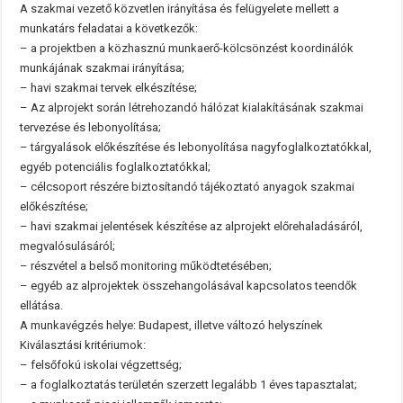
A szakmai vezető közvetlen irányítása és felügyelete mellett a
munkatárs feladatai a következők:
– a projektben a közhasznú munkaerő-kölcsönzést koordinálók
munkájának szakmai irányítása;
– havi szakmai tervek elkészítése;
– Az alprojekt során létrehozandó hálózat kialakításának szakmai
tervezése és lebonyolítása;
– tárgyalások előkészítése és lebonyolítása nagyfoglalkoztatókkal,
egyéb potenciális foglalkoztatókkal;
– célcsoport részére biztosítandó tájékoztató anyagok szakmai
előkészítése;
– havi szakmai jelentések készítése az alprojekt előrehaladásáról,
megvalósulásáról;
– részvétel a belső monitoring működtetésében;
– egyéb az alprojektek összehangolásával kapcsolatos teendők
ellátása.
A munkavégzés helye: Budapest, illetve változó helyszínek
Kiválasztási kritériumok:
– felsőfokú iskolai végzettség;
– a foglalkoztatás területén szerzett legalább 1 éves tapasztalat;