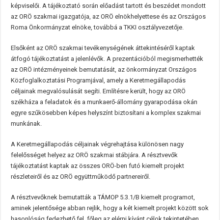
képviselői. A tájékoztató során előadást tartott és beszédet mondott
az ORÖ szakmai igazgatója, az ORÖ elnökhelyettese és az Országos
Roma Önkormányzat elnöke, továbbá a TKKI osztályvezetője.
Elsőként az ORÖ szakmai tevékenységének áttekintéséről kaptak
átfogó tájékoztatást a jelenlévők. A prezentációból megismerhették
az ORÖ intézményeinek bemutatását, az önkormányzat Országos
Közfoglalkoztatási Programjával, amely a Keretmegállapodás
céljainak megvalósulását segíti. Említésre került, hogy az ORÖ
székháza a feladatok és a munkaerő-állomány gyarapodása okán
egyre szűkösebben képes helyszínt biztosítani a komplex szakmai
munkának.
A Keretmegállapodás céljainak végrehajtása különösen nagy
felelősséget helyez az ORÖ szakmai stábjára. A résztvevők
tájékoztatást kaptak az összes ORÖ-ben futó kiemelt projekt
részleteiről és az ORÖ együttműködő partnereiről.
A résztvevőknek bemutatták a TÁMOP 5.3.1/B kiemelt programot,
aminek jelentősége abban rejlik, hogy a két kiemelt projekt között sok
hasonlóság fedezhető fel, főleg az elérni kívánt célok tekintetében,