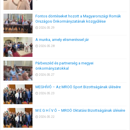
Fontos döntéseket hozott a Magyarországi Romák
Országos Önkormányzatának közgyűlése
2026.05.29
A munka, amely elismeréssel jár
2026.05.28
Párbeszéd és partnerség a megyei
önkormányzatokkal
2026.05.27
MEGHÍVÓ – Az MROÖ Sport Bizottságának ülésére
2026.05.23
M E G H Í V Ó – MROÖ Oktatási Bizottságának ülésére
2026.05.22