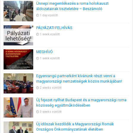
Ünnepi megemlékezés a roma holokauszt
áldozatainak tiszteletére – Beszámoló
1 day ezelőtt
PÁLYÁZATI FELHÍVÁS
1 week ezelőtt
MEGHÍVÓ
1 week ezelőtt
Egyenrangú partnerként kívánunk részt venni a
magyarországi nemzetiségek közös munkájában!
2 weeks ezelőtt
Új fejezet nyílhat Budapest és a magyarországi roma
közösség együttműködésében
3 weeks ezelőtt
Új időszak kezdődik a Magyarországi Romák
Országos Önkormányzatának életében