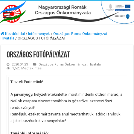
Kezdőoldal
/
Intézmények
/
Országos Roma Önkormányzat
Hivatala
/
ORSZÁGOS FOTÓPÁLYÁZAT
ORSZÁGOS FOTÓPÁLYÁZAT
2020.04.23
Országos Roma Önkormányzat Hivatala
1,523 Megtekintés
Tisztelt Partnerünk!
A járványügyi helyzetre tekintettel most mindenki otthon marad, a
NeRok csapata viszont továbbra is gőzerővel szervezi őszi
rendezvényeit!
Reméljük, ezeket már zavartalanul megtarthatjuk, addig is várjuk
a jelentkezéseket versenyeinkre!
További információ: