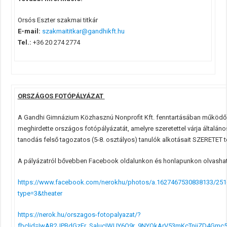
Orsós Eszter szakmai titkár
E-mail:
szakmaititkar@gandhikft.hu
Tel.:
+36 20 274 2774
ORSZÁGOS FOTÓPÁLYÁZAT
A Gandhi Gimnázium Közhasznú Nonprofit Kft. fenntartásában működ
meghirdette országos fotópályázatát, amelyre szeretettel várja általáno
tanodás felső tagozatos (5-8. osztályos) tanulók alkotásait SZERETET 
A pályázatról bővebben Facebook oldalunkon és honlapunkon olvashat
https://www.facebook.com/nerokhu/photos/a.1627467530838133/25
type=3&theater
https://nerok.hu/orszagos-fotopalyazat/?
fbclid=IwAR2JPBdGzFr_SalucIWUY6O9r_9NYOkArV53mKcTnjiZD4Gmc5