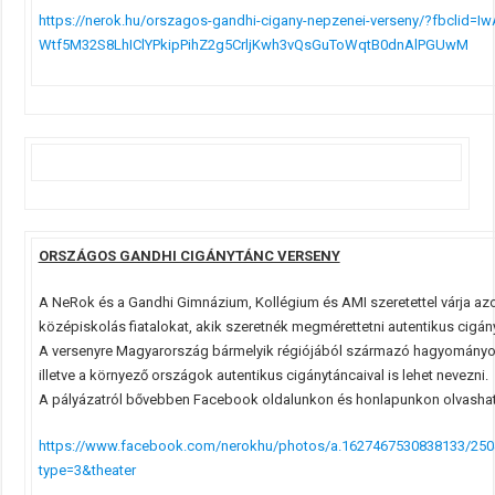
https://nerok.hu/orszagos-gandhi-cigany-nepzenei-verseny/?fbclid=Iw
Wtf5M32S8LhIClYPkipPihZ2g5CrljKwh3vQsGuToWqtB0dnAlPGUwM
ORSZÁGOS GANDHI CIGÁNYTÁNC VERSENY
A NeRok és a Gandhi Gimnázium, Kollégium és AMI szeretettel várja azo
középiskolás fiatalokat, akik szeretnék megmérettetni autentikus cigán
A versenyre Magyarország bármelyik régiójából származó hagyományos
illetve a környező országok autentikus cigánytáncaival is lehet nevezni.
A pályázatról bővebben Facebook oldalunkon és honlapunkon olvashat
https://www.facebook.com/nerokhu/photos/a.1627467530838133/25
type=3&theater