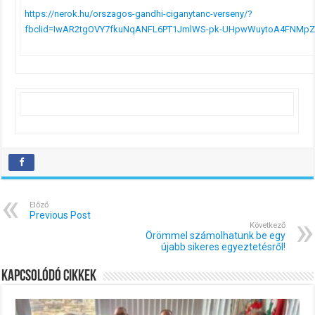
https://nerok.hu/orszagos-gandhi-ciganytanc-verseny/?
fbclid=IwAR2tgOVY7fkuNqANFL6PT1JmlWS-pk-UHpwWuytoA4FNMp
Előző
Previous Post
Következő
Örömmel számolhatunk be egy
újabb sikeres egyeztetésről!
Kapcsolódó cikkek