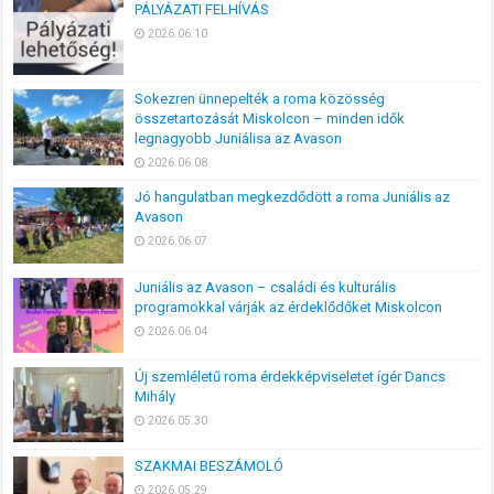
PÁLYÁZATI FELHÍVÁS
2026.06.10
Sokezren ünnepelték a roma közösség
összetartozását Miskolcon – minden idők
legnagyobb Juniálisa az Avason
2026.06.08
Jó hangulatban megkezdődött a roma Juniális az
Avason
2026.06.07
Juniális az Avason – családi és kulturális
programokkal várják az érdeklődőket Miskolcon
2026.06.04
Új szemléletű roma érdekképviseletet ígér Dancs
Mihály
2026.05.30
SZAKMAI BESZÁMOLÓ
2026.05.29