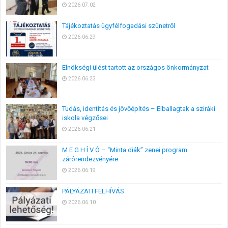
2026.07.02
Tájékoztatás ügyfélfogadási szünetről
2026.06.29
Elnökségi ülést tartott az országos önkormányzat
2026.06.23
Tudás, identitás és jövőépítés – Elballagtak a sziráki
iskola végzősei
2026.06.21
M E G H Í V Ó – “Minta diák” zenei program
zárórendezvényére
2026.06.19
PÁLYÁZATI FELHÍVÁS
2026.06.10