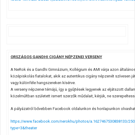
ORSZÁGOS GANDHI CIGÁNY NÉPZENEI VERSENY
A NeRok és a Gandhi Gimnázium, Kollégium és AMI várja azon általános
középiskolás fiatalokat, akik az autentikus cigány népzenét szívesen j
vagy különféle hangszereken kísérve.
A verseny népzenei témájú, így a gyűjtések legyenek az eljátszott dalla
közelmúltban született ismert szerzők műdalait, kérjük, ne szerepeltes
A pályázatról bővebben Facebook oldalunkon és honlapunkon olvashat
https://www.facebook.com/nerokhu/photos/a.1627467530838133/25
type=3&theater