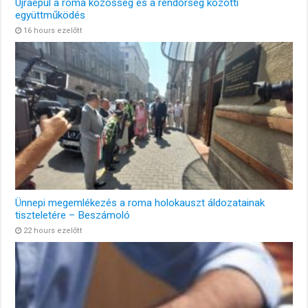
Újraépül a roma közösség és a rendőrség közötti
együttműködés
16 hours ezelőtt
Ünnepi megemlékezés a roma holokauszt áldozatainak
tiszteletére – Beszámoló
22 hours ezelőtt