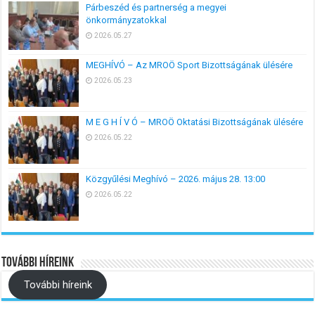
Párbeszéd és partnerség a megyei
önkormányzatokkal
2026.05.27
MEGHÍVÓ – Az MROÖ Sport Bizottságának ülésére
2026.05.23
M E G H Í V Ó – MROÖ Oktatási Bizottságának ülésére
2026.05.22
Közgyűlési Meghívó – 2026. május 28. 13:00
2026.05.22
További híreink
További híreink