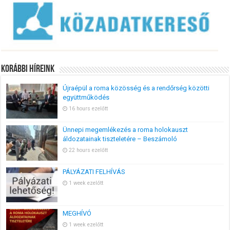
Korábbi Híreink
Újraépül a roma közösség és a rendőrség közötti
együttműködés
16 hours ezelőtt
Ünnepi megemlékezés a roma holokauszt
áldozatainak tiszteletére – Beszámoló
22 hours ezelőtt
PÁLYÁZATI FELHÍVÁS
1 week ezelőtt
MEGHÍVÓ
1 week ezelőtt