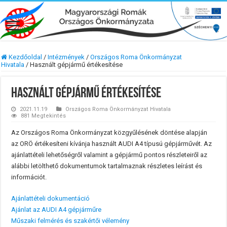
Kezdőoldal
/
Intézmények
/
Országos Roma Önkormányzat
Hivatala
/
Használt gépjármű értékesítése
Használt gépjármű értékesítése
2021.11.19
Országos Roma Önkormányzat Hivatala
881 Megtekintés
Az Országos Roma Önkormányzat közgyűlésének döntése alapján
az ORÖ értékesíteni kívánja használt AUDI A4 típusú gépjárművét. Az
ajánlattételi lehetőségről valamint a gépjármű pontos részleteiről az
alábbi letölthető dokumentumok tartalmaznak részletes leírást és
információt.
Ajánlattételi dokumentáció
Ajánlat az AUDI A4 gépjárműre
Műszaki felmérés és szakértői vélemény