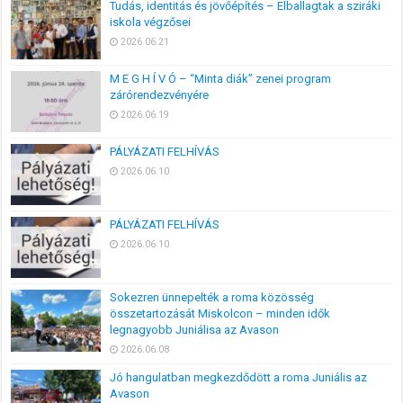
Tudás, identitás és jövőépítés – Elballagtak a sziráki
iskola végzősei
2026.06.21
M E G H Í V Ó – “Minta diák” zenei program
zárórendezvényére
2026.06.19
PÁLYÁZATI FELHÍVÁS
2026.06.10
PÁLYÁZATI FELHÍVÁS
2026.06.10
Sokezren ünnepelték a roma közösség
összetartozását Miskolcon – minden idők
legnagyobb Juniálisa az Avason
2026.06.08
Jó hangulatban megkezdődött a roma Juniális az
Avason