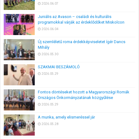
2026.06.07
Juniális az Avason – családi és kulturális
programokkal várják az érdeklődőket Miskolcon
2026.06.04
Új szemléletű roma érdekképviseletet ígér Dancs
Mihály
2026.05.30
SZAKMAI BESZÁMOLÓ
2026.05.29
Fontos döntéseket hozott a Magyarországi Romák
Országos Önkormányzatának közgyűlése
2026.05.29
A munka, amely elismeréssel jár
2026.05.28