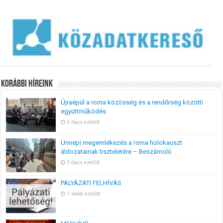
Korábbi Híreink
Újraépül a roma közösség és a rendőrség közötti
együttműködés
3 days ezelőtt
Ünnepi megemlékezés a roma holokauszt
áldozatainak tiszteletére – Beszámoló
3 days ezelőtt
PÁLYÁZATI FELHÍVÁS
1 week ezelőtt