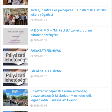
Tudás, identitás és jövőépítés – Elballagtak a sziráki
iskola végzősei
2026.06.21
M E G H Í V Ó – “Minta diák” zenei program
zárórendezvényére
2026.06.19
PÁLYÁZATI FELHÍVÁS
2026.06.10
PÁLYÁZATI FELHÍVÁS
2026.06.10
Sokezren ünnepelték a roma közösség
összetartozását Miskolcon – minden idők
legnagyobb Juniálisa az Avason
2026.06.08