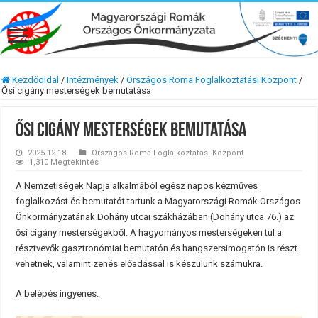
Kezdőoldal
/
Intézmények
/
Országos Roma Foglalkoztatási Központ
/
Ősi cigány mesterségek bemutatása
Ősi cigány mesterségek bemutatása
2025.12.18
Országos Roma Foglalkoztatási Központ
1,310 Megtekintés
A Nemzetiségek Napja alkalmából egész napos kézműves
foglalkozást és bemutatót tartunk a Magyarországi Romák Országos
Önkormányzatának Dohány utcai szákházában (Dohány utca 76.) az
ősi cigány mesterségekből. A hagyományos mesterségeken túl a
résztvevők gasztronómiai bemutatón és hangszersimogatón is részt
vehetnek, valamint zenés előadással is készülünk számukra.
A belépés ingyenes.