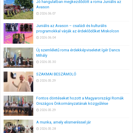
Jó hangulatban megkezdődött a roma Juniális az
Avason
2026.06.07
Juniális az Avason – családi és kulturális
programokkal várják az érdeklődőket Miskolcon
2026.06.04
Új szemléletű roma érdekképviseletet ígér Dancs
Mihály
2026.05.30
SZAKMAI BESZÁMOLÓ
2026.05.29
Fontos döntéseket hozott a Magyarországi Romák
Országos Önkormányzatának közgyűlése
2026.05.29
A munka, amely elismeréssel jár
2026.05.28