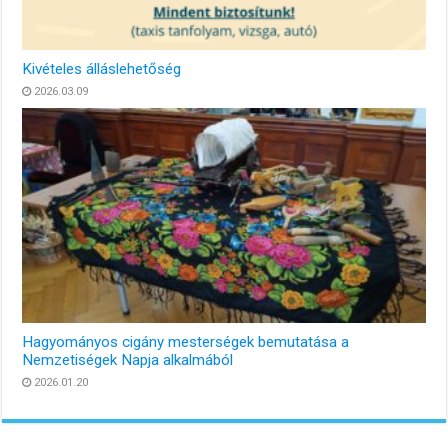
Kivételes álláslehetőség
2026.03.09
Hagyományos cigány mesterségek bemutatása a
Nemzetiségek Napja alkalmából
2026.01.20