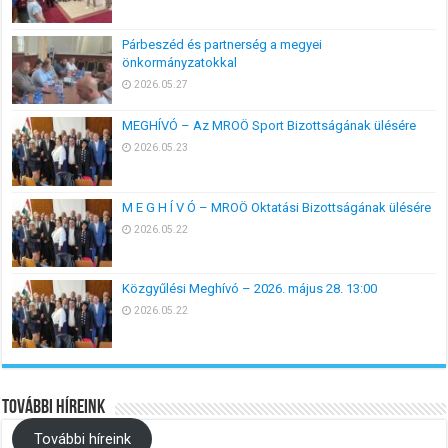
Párbeszéd és partnerség a megyei
önkormányzatokkal
2026.05.27
MEGHÍVÓ – Az MROÖ Sport Bizottságának ülésére
2026.05.23
M E G H Í V Ó – MROÖ Oktatási Bizottságának ülésére
2026.05.22
Közgyűlési Meghívó – 2026. május 28. 13:00
2026.05.22
További híreink
További híreink