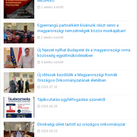
MEGHÍVÓ
2 weeks ezelőtt
Egyenrangú partnerként kívánunk részt venni a
magyarországi nemzetiségek közös munkájában!
2 weeks ezelőtt
Új fejezet nyílhat Budapest és a magyarországi roma
közösség együttműködésében
4 weeks ezelőtt
Új időszak kezdődik a Magyarországi Romák
Országos Önkormányzatának életében
2026.07.02
Tájékoztatás ügyfélfogadási szünetről
2026.06.29
Elnökségi ülést tartott az országos önkormányzat
2026.06.23