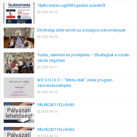
Tájékoztatás ügyfélfogadási szünetről
2026.06.29
Elnökségi ülést tartott az országos önkormányzat
2026.06.23
Tudás, identitás és jövőépítés – Elballagtak a sziráki
iskola végzősei
2026.06.21
M E G H Í V Ó – “Minta diák” zenei program
zárórendezvényére
2026.06.19
PÁLYÁZATI FELHÍVÁS
2026.06.10
PÁLYÁZATI FELHÍVÁS
2026.06.10