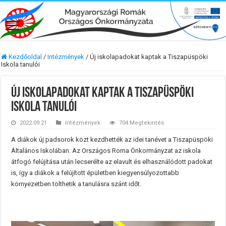
Kezdőoldal
/
Intézmények
/
Új iskolapadokat kaptak a Tiszapüspöki
Iskola tanulói
Új iskolapadokat kaptak a Tiszapüspöki
Iskola tanulói
2022.09.21
Intézmények
704 Megtekintés
A diákok új padsorok közt kezdhették az idei tanévet a Tiszapüspöki
Általános Iskolában. Az Országos Roma Önkormányzat az iskola
átfogó felújítása után lecserélte az elavult és elhasználódott padokat
is, így a diákok a felújított épületben kiegyensúlyozottabb
környezetben tölthetik a tanulásra szánt időt.