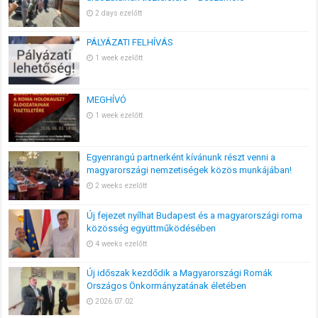
2 days ezelőtt
PÁLYÁZATI FELHÍVÁS
1 week ezelőtt
MEGHÍVÓ
1 week ezelőtt
Egyenrangú partnerként kívánunk részt venni a
magyarországi nemzetiségek közös munkájában!
2 weeks ezelőtt
Új fejezet nyílhat Budapest és a magyarországi roma
közösség együttműködésében
4 weeks ezelőtt
Új időszak kezdődik a Magyarországi Romák
Országos Önkormányzatának életében
2026.07.02