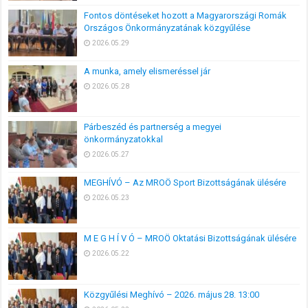
Fontos döntéseket hozott a Magyarországi Romák
Országos Önkormányzatának közgyűlése
2026.05.29
A munka, amely elismeréssel jár
2026.05.28
Párbeszéd és partnerség a megyei
önkormányzatokkal
2026.05.27
MEGHÍVÓ – Az MROÖ Sport Bizottságának ülésére
2026.05.23
M E G H Í V Ó – MROÖ Oktatási Bizottságának ülésére
2026.05.22
Közgyűlési Meghívó – 2026. május 28. 13:00