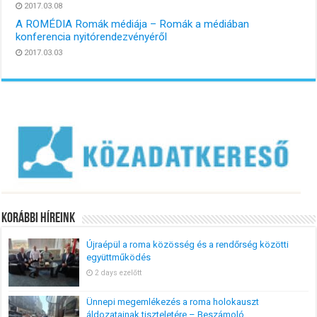
2017.03.08
A ROMÉDIA Romák médiája – Romák a médiában
konferencia nyitórendezvényéről
2017.03.03
Korábbi Híreink
Újraépül a roma közösség és a rendőrség közötti
együttműködés
2 days ezelőtt
Ünnepi megemlékezés a roma holokauszt
áldozatainak tiszteletére – Beszámoló